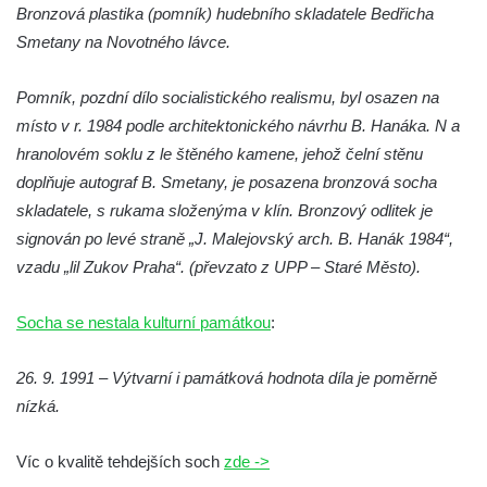
Socha Želva v ZOO Hluboká
Bronzová plastika (pomník) hudebního skladatele Bedřicha
Socha Kozorožec horský v ZOO Hluboká
Smetany na Novotného lávce.
Socha Včela v ZOO Hluboká
Pomník, pozdní dílo socialistického realismu, byl osazen na
Socha Housenka v ZOO Hluboká
místo v r. 1984 podle architektonického návrhu B. Hanáka. N a
Socha Nosorožík v ZOO Hluboká
hranolovém soklu z le štěného kamene, jehož čelní stěnu
Socha Rosomák v ZOO Hluboká
doplňuje autograf B. Smetany, je posazena bronzová socha
Socha Beruška v ZOO Hluboká
skladatele, s rukama složenýma v klín. Bronzový odlitek je
signován po levé straně „J. Malejovský arch. B. Hanák 1984“,
Socha Vážka v ZOO Hluboká
vzadu „lil Zukov Praha“. (převzato z UPP – Staré Město).
Socha Volavka v ZOO Hluboká
Flamingo trůn v ZOO Hluboká
Socha se nestala kulturní památkou
:
Lavička Kůň Převalského v ZOO Hluboká
26. 9. 1991 – Výtvarní i památková hodnota díla je poměrně
Lysá nad Labem, barokní město Šporkovo
nízká.
Socha Opičákovník v ZOO Hluboká
Socha Roháč v ZOO Hluboká
Víc o kvalitě tehdejších soch
zde ->
Socha Mystik v ZOO Hluboká