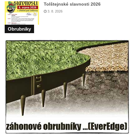
Socha na náměstí J. V. Kamarýta ve
Tolštejnské slavnosti 2026
Velešíně
3. 8. 2026
Pomník J. V. Kamarýta v Krumlovské ulici ve
Velešíně
Obrubniky
Pamětní deska arcibiskupa Micara ve
vstupu do poutního místa Římov
Plastika Koule v Gutenbergově ulici v
Liberci
Pamětní deska Vojtěcha Kocmicha na
domě čp. 37 v ulici Betlém v Římově
Pomník na paměť zrušení roboty v Plavu
Socha vodníka v Plavu
Socha svatého Jana Nepomuckého v
Třebušíně
Pamětní deska Johanna Nepomuka
Fischera na domě čp. 5/16 na třídě 9.