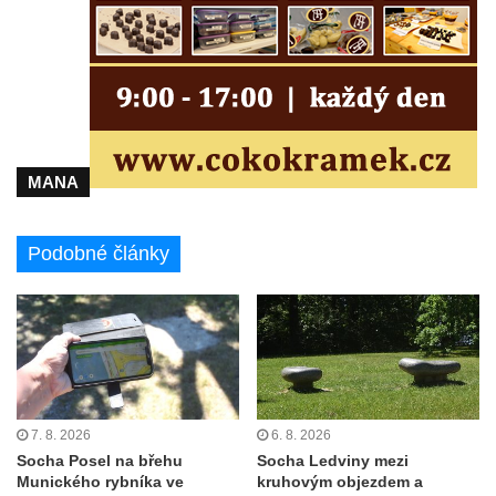
Socha Panter v ZOO Leipzig
Socha Dívka s mušlí v ZOO Leipzig
Socha Tygr v ZOO Leipzig
Socha Atlet v ZOO Leipzig
Socha Marabu v ZOO Leipzig
Busta Karla Maxe Schneidera v ZOO
MANA
Leipzig
Socha Iásón v ZOO Leipzig
Podobné články
Socha Mladý slon v ZOO Leipzig
Socha Býk v ZOO Dresden
Socha Uprchlý otrok bojuje s divokým psem
v ZOO Dresden
Socha krokodýla v ZOO Dresden
7. 8. 2026
6. 8. 2026
Socha slona v ZOO Dresden
Socha Posel na břehu
Socha Ledviny mezi
Socha Faun s medvíďaty v ZOO Dresden
Munického rybníka ve
kruhovým objezdem a