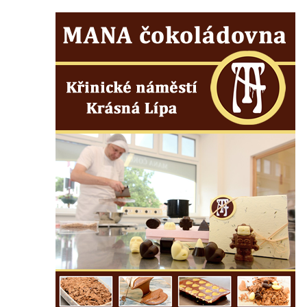
května v Rumburku
Pamětní deska Johanna Neumanna
severně od Tokáně
Obrázek svatého Huberta na buku svatého
Huberta
Obrázek svatého Jakuba na skále u cesty
východně od Srbské Kamenice
Busta Jana Amose Komenského na domě
čp. 37 v Račicích
Socha ležícího koně v Sadech
Československé armády v Teplicích
Socha Medvídě v Tierpark Chemnitz
Sochy Ležící žena v Tierpark Chemnitz
Sochy Ptáci v Tierpark Chemnitz
Socha Skupina jeřábů v Tierpark Chemnitz