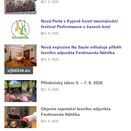
dominikánů u Piaristického náměstí v
7. 8. 2026
Českých Budějovicích
Socha svatého Václava u pramene v
Nová Perla v Kyjově hostí mezinárodní
Semilech
festival Performance v časech krizí
Pamětní deska Tomáše Garrigue Masaryka
6. 8. 2026
na radnici v Českých Budějovicích
Nová expozice Na Saule odhaluje příběh
Pamětní deska na biskupské rezidenci v
lesního adjunkta Ferdinanda Náhlíka
Českých Budějovicích
6. 8. 2026
Pamětní deska Josefa Hloucha na
výběžek.eu
biskupské rezidenci v Českých
Budějovicích
Příměstský tábor 3. – 7. 8. 2026
7. 8. 2026
Socha žáby u rybníčku na Náměstí v
Kamenném Újezdě
Pamětní kámen družebních obcí Kamenný
Objevte tajemství lesního adjunkta
Ferdinanda Náhlíka
Újezd a Krauchthal v parku na Náměstí v
6. 8. 2026
Kamenném Újezdě