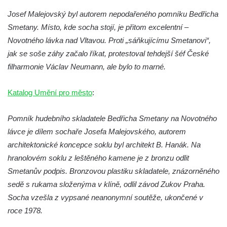
Reliéf Rodina a práce na budově záložny
Josef Malejovský byl autorem nepodařeného pomníku Bedřicha
čp. 69/1 v Českých Budějovicích
Smetany. Místo, kde socha stojí, je přitom excelentní –
Novotného lávka nad Vltavou. Proti „sáňkujícímu Smetanovi“,
Socha Jana Valeria Jirsíka u Černé věže v
jak se soše záhy začalo říkat, protestoval tehdejší šéf České
Českých Budějovicích
filharmonie Václav Neumann, ale bylo to marné.
Socha Krista klesajícího pod křížem u
kostela svatého Mikuláše v Českých
Katalog Umění pro město
:
Budějovicích
Socha svatého Jana Nepomuckého u
Pomník hudebního skladatele Bedřicha Smetany na Novotného
kostela svaté Rodiny v Českých
lávce je dílem sochaře Josefa Malejovského, autorem
Budějovicích
architektonické koncepce soklu byl architekt B. Hanák. Na
Socha S tebou v parku na Senovážném
hranolovém soklu z leštěného kamene je z bronzu odlit
náměstí v Českých Budějovicích
Smetanův podpis. Bronzovou plastiku skladatele, znázorněného
Socha Tornádo v parku na Senovážném
sedě s rukama složenýma v klíně, odlil závod Zukov Praha.
náměstí v Českých Budějovicích
Socha vzešla z vypsané neanonymní soutěže, ukončené v
roce 1978.
Sousoší Humanoidi na Lannově třídě v
Českých Budějovicích