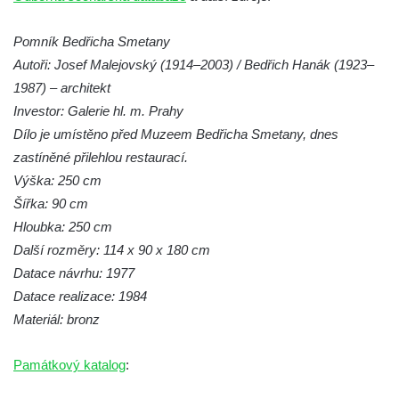
Socha Plejtvák obrovský v ZOO Hluboká
Pomník Bedřicha Smetany
Socha Medvěd jeskynní v ZOO Hluboká
Autoři: Josef Malejovský (1914–2003) / Bedřich Hanák (1923–
Socha Mamutí lebka v ZOO Hluboká
1987) – architekt
Socha Mamut srstnatý v ZOO Hluboká
Investor: Galerie hl. m. Prahy
Socha Orel v ZOO Hluboká
Dílo je umístěno před Muzeem Bedřicha Smetany, dnes
Socha Vydry si hrají v ZOO Hluboká
zastíněné přilehlou restaurací.
Výška: 250 cm
Socha Přátelství v ZOO Hluboká
Šířka: 90 cm
Socha Matka příroda v ZOO Hluboká
Hloubka: 250 cm
Socha Lišky v ZOO Hluboká
Další rozměry: 114 x 90 x 180 cm
Socha Kudlanka v ZOO Hluboká
Datace návrhu: 1977
Socha Vlčice s mládětem v ZOO Hluboká
Datace realizace: 1984
Materiál: bronz
Socha Rys číhající na srnu v ZOO Hluboká
Socha Orlice v ZOO Hluboká
Památkový katalog
:
Socha Tygr v ZOO Hluboká