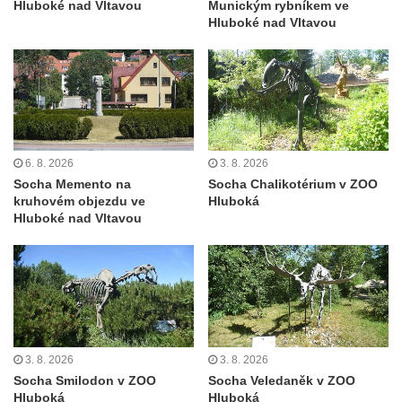
Hluboké nad Vltavou
Munickým rybníkem ve
Socha divokého prasete před vstupem do
Hluboké nad Vltavou
ZOO Dresden
Socha světce severně od Lužce nad
Vltavou
Pamětní kámen revitalizace Vltavy Vraňany
– Hořín u Lužce nad Vltavou
Strom svobody a památník 100 let republiky
6. 8. 2026
3. 8. 2026
Socha Memento na
Socha Chalikotérium v ZOO
a 30. výročí listopadu 1989 v Hrobčicích
kruhovém objezdu ve
Hluboká
Boží muka v parku před domem čp. 17 v
Hluboké nad Vltavou
Hrobčicích
Sochy „Klaun a dívenka“ v parku v centru
Hrobčic
Socha svatého Antonína poustevníka v
Mirošovicích
3. 8. 2026
3. 8. 2026
Socha vodníka u požární nádrže v
Socha Smilodon v ZOO
Socha Veledaněk v ZOO
Mirošovicích
Hluboká
Hluboká