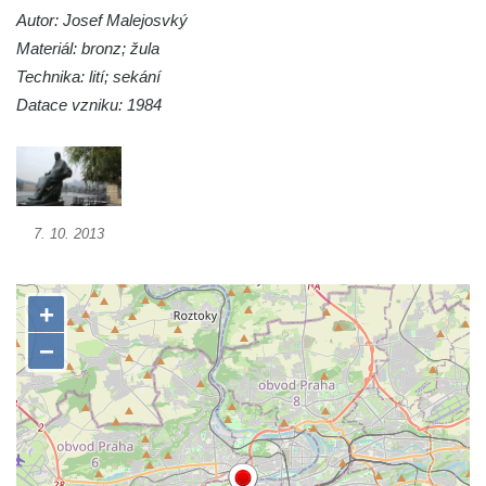
Autor: Josef Malejosvký
Pomník Vojtěcha Adalberta Lanny v parku
Materiál: bronz; žula
Na Sadech v Českých Budějovicích
Technika: lití; sekání
Pomník Přemysla Otakara II. v parku Na
Datace vzniku: 1984
Sadech v Českých Budějovicích
Socha Mateřství v parku Na Sadech v
Českých Budějovicích
Památník Otokara Mokrého v parku Na
7. 10. 2013
Sadech v Českých Budějovicích
Poslední dochovaný tramvajový sloup na
Pražské třídě v Českých Budějovicích
Socha Civilizovaní na Husově třídě v
Českých Budějovicích
Socha svatého Jana Nepomuckého Na
Sadech u Mlýnské stoky v Českých
Budějovicích