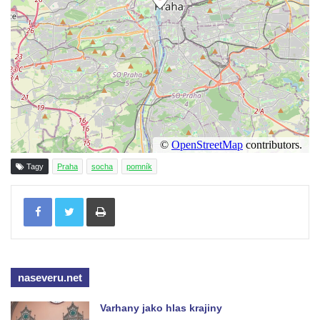
Sochy brouků u Mlýnské stoky v Českých
Budějovicích
Socha svatého Vincence Ferrerského na
nádvoří kláštera dominikánů v Českých
Budějovicích
Socha svatého Zachariáše na nádvoří
kláštera dominikánů v Českých
Budějovicích
Socha svatého Josefa na nádvoří kláštera
Tagy
Praha
socha
pomník
dominikánů v Českých Budějovicích
Tisknout
Socha svaté Anny na nádvoří kláštera
dominikánů v Českých Budějovicích
Socha svatého Dominika na nádvoří
kláštera dominikánů v Českých
naseveru.net
Budějovicích
Sousoší Kalvárie před klášterem
Varhany jako hlas krajiny