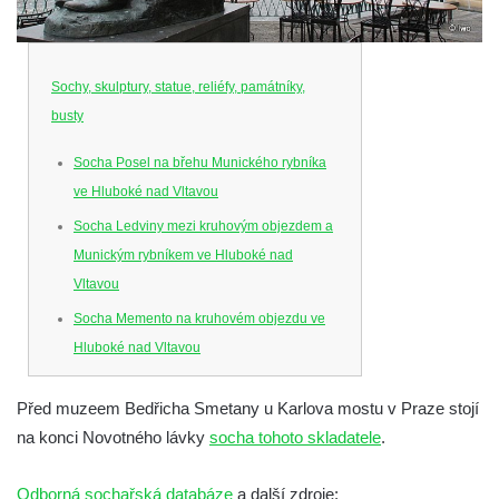
Sochy, skulptury, statue, reliéfy, památníky,
busty
Socha Posel na břehu Munického rybníka
ve Hluboké nad Vltavou
Socha Ledviny mezi kruhovým objezdem a
Munickým rybníkem ve Hluboké nad
Vltavou
Socha Memento na kruhovém objezdu ve
Hluboké nad Vltavou
Socha Chalikotérium v ZOO Hluboká
Před muzeem Bedřicha Smetany u Karlova mostu v Praze stojí
Socha Smilodon v ZOO Hluboká
na konci Novotného lávky
socha tohoto skladatele
.
Socha Veledaněk v ZOO Hluboká
Socha Koroun bezzubý v ZOO Hluboká
Odborná sochařská databáze
a další zdroje: