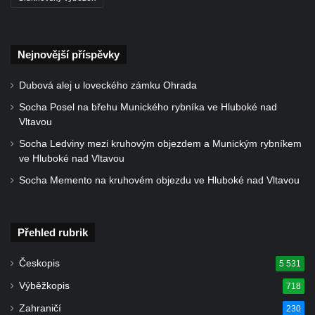
Sousoší svatého Václava, svatého Floriána
a svatého Jana Nepomuckého východně
od Mezné
Nejnovější příspěvky
Socha vodníka na trase naučné stezky v
Dubová alej u loveckého zámku Ohrada
Srbské Kamenici
Socha Posel na břehu Munického rybníka ve Hluboké nad
Podstavec v zámecké zahradě v Duchcově
Vltavou
Sousoší dětí u obecního úřadu v Janově
Socha Ledviny mezi kruhovým objezdem a Munickým rybníkem
Socha Andromedé u pavilonu Reinerovy
ve Hluboké nad Vltavou
fresky v Duchcově
Socha Memento na kruhovém objezdu ve Hluboké nad Vltavou
Socha Amfitrité u pavilonu Reinerovy fresky
v Duchcově
Přehled rubrik
Socha Flóry u pavilonu Reinerovy fresky v
Duchcově
Českopis
5 531
Socha Afrodité u pavilonu Reinerovy fresky
Výběžkopis
718
v Duchcově
Zahraničí
230
Pamětní kámen rybníka Barbory v