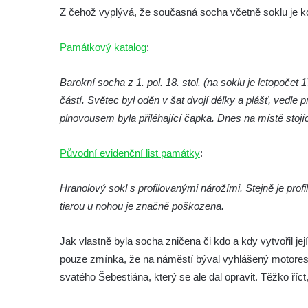
Socha Vydry si hrají v ZOO Hluboká
Z čehož vyplývá, že současná socha včetně soklu je ko
Socha Přátelství v ZOO Hluboká
Památkový katalog
:
Socha Matka příroda v ZOO Hluboká
Socha Lišky v ZOO Hluboká
Barokní socha z 1. pol. 18. stol. (na soklu je letopočet
Socha Kudlanka v ZOO Hluboká
částí. Světec byl oděn v šat dvojí délky a plášť, vedle 
Socha Vlčice s mládětem v ZOO Hluboká
plnovousem byla přiléhající čapka. Dnes na místě stojí
Socha Rys číhající na srnu v ZOO Hluboká
Původní evidenční list památky
:
Socha Orlice v ZOO Hluboká
Socha Tygr v ZOO Hluboká
Hranolový sokl s profilovanými nárožími. Stejně je prof
Socha Želva v ZOO Hluboká
tiarou u nohou je značně poškozena.
Socha Kozorožec horský v ZOO Hluboká
Jak vlastně byla socha zničena či kdo a kdy vytvořil jej
Socha Včela v ZOO Hluboká
pouze zmínka, že na náměstí býval vyhlášený motorest a
Socha Housenka v ZOO Hluboká
svatého Šebestiána, který se ale dal opravit. Těžko říc
Socha Nosorožík v ZOO Hluboká
Socha Rosomák v ZOO Hluboká