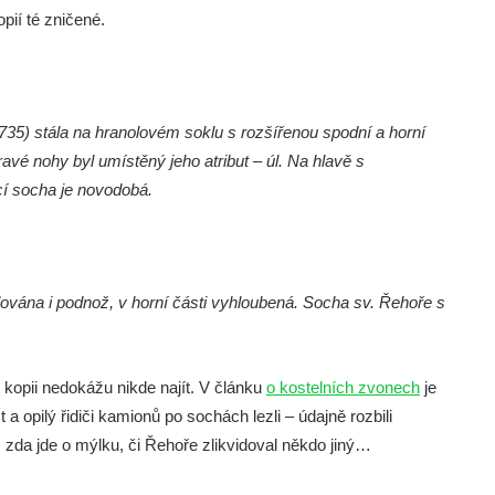
pií té zničené.
 1735) stála na hranolovém soklu s rozšířenou spodní a horní
pravé nohy byl umístěný jeho atribut – úl. Na hlavě s
cí socha je novodobá.
ilována i podnož, v horní části vyhloubená. Socha sv. Řehoře s
í kopii nedokážu nikde najít. V článku
o kostelních zvonech
je
 opilý řidiči kamionů po sochách lezli – údajně rozbili
t, zda jde o mýlku, či Řehoře zlikvidoval někdo jiný…