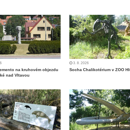
26
3. 8. 2026
emento na kruhovém objezdu
Socha Chalikotérium v ZOO H
ké nad Vltavou