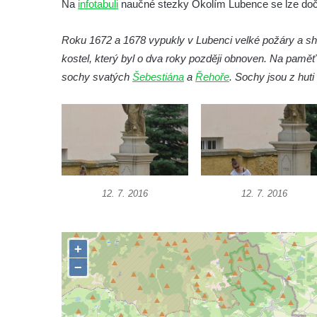
Na
infotabuli
naučné stezky Okolím Lubence se lze doč
Socha Beruška v ZOO Hluboká
Roku 1672 a 1678 vypukly v Lubenci velké požáry a shoř
Socha Vážka v ZOO Hluboká
kostel, který byl o dva roky později obnoven. Na pamě
Socha Volavka v ZOO Hluboká
sochy svatých
Šebestiána
a
Řehoře
. Sochy jsou z hut
Flamingo trůn v ZOO Hluboká
Lavička Kůň Převalského v ZOO Hluboká
Lysá nad Labem, barokní město Šporkovo
Socha Opičákovník v ZOO Hluboká
Socha Roháč v ZOO Hluboká
12. 7. 2016
12. 7. 2016
Socha Mystik v ZOO Hluboká
Reliéf Rodina a práce na budově záložny
čp. 69/1 v Českých Budějovicích
Socha Jana Valeria Jirsíka u Černé věže v
Českých Budějovicích
Socha Krista klesajícího pod křížem u
kostela svatého Mikuláše v Českých