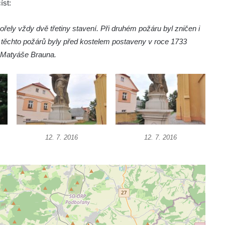
íst:
ely vždy dvě třetiny stavení. Při druhém požáru byl zničen i
ť těchto požárů byly před kostelem postaveny v roce 1733
i Matyáše Brauna.
12. 7. 2016
12. 7. 2016