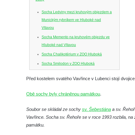
Socha Ledviny mezi kruhovým objezdem a
Munickým rybníkem ve Hluboké nad
Vltavou
Socha Memento na kruhovém objezdu ve
Hluboké nad Vltavou
Socha Chalikotérium v ZOO Hluboká
Socha Smilodon v ZOO Hluboká
Socha Veledaněk v ZOO Hluboká
Před kostelem svatého Vavřince v Lubenci stojí dvojice
Socha Koroun bezzubý v ZOO Hluboká
Socha Plejtvák obrovský v ZOO Hluboká
Obě sochy byly chráněnou památkou
.
Socha Medvěd jeskynní v ZOO Hluboká
Soubor se skládal ze sochy
sv. Šebestiána
a sv. Řehoř
Socha Mamutí lebka v ZOO Hluboká
Vavřince. Socha sv. Řehoře se v roce 1993 rozbila, na 
Socha Mamut srstnatý v ZOO Hluboká
památku.
Socha Orel v ZOO Hluboká