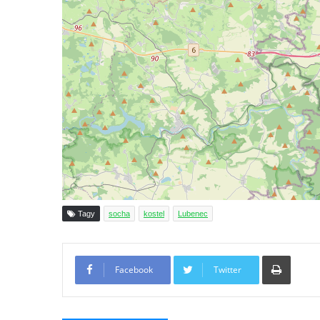
Budějovicích
Socha svatého Jana Nepomuckého u
kostela svaté Rodiny v Českých
Budějovicích
Socha S tebou v parku na Senovážném
náměstí v Českých Budějovicích
Socha Tornádo v parku na Senovážném
náměstí v Českých Budějovicích
Sousoší Humanoidi na Lannově třídě v
Českých Budějovicích
Tagy
socha
kostel
Lubenec
Pomník Vojtěcha Adalberta Lanny v parku
Na Sadech v Českých Budějovicích
Tiskno
Pomník Přemysla Otakara II. v parku Na
Facebook
Twitter
Sadech v Českých Budějovicích
Socha Mateřství v parku Na Sadech v