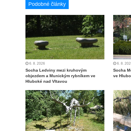
Českých Budějovicích
Podobné články
Památník Otokara Mokrého v parku Na
Sadech v Českých Budějovicích
Poslední dochovaný tramvajový sloup na
Pražské třídě v Českých Budějovicích
Socha Civilizovaní na Husově třídě v
Českých Budějovicích
Socha svatého Jana Nepomuckého Na
6. 8. 2026
6. 8. 20
Sadech u Mlýnské stoky v Českých
Socha Ledviny mezi kruhovým
Socha M
Budějovicích
objezdem a Munickým rybníkem ve
ve Hlubo
Hluboké nad Vltavou
Sochy brouků u Mlýnské stoky v Českých
Budějovicích
Socha svatého Vincence Ferrerského na
nádvoří kláštera dominikánů v Českých
Budějovicích
Socha svatého Zachariáše na nádvoří