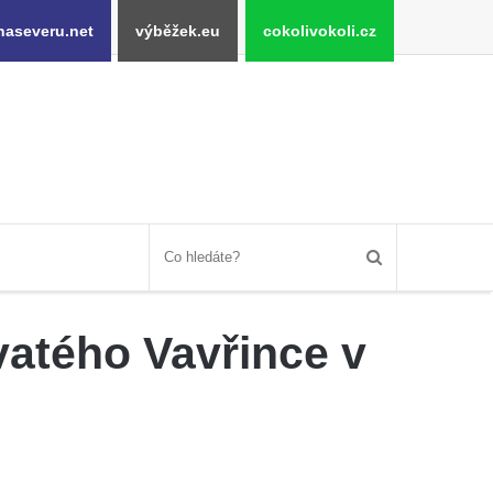
naseveru.net
výběžek.eu
cokolivokoli.cz
atého Vavřince v