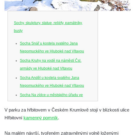
Sochy, skulptury, statue, reliéfy, památníky,
busty
Socha Snář u kostela svatého Jana
Nepomuckého ve Hluboké nad Vltavou
Socha Kruhy na vodě na náměstí Čsl.
armády ve Hluboké nad Vltavou
Socha Anděl u kostela svatého Jana
Nepomuckého ve Hluboké nad Vltavou
Socha Na zídce u městského úřadu ve
Hluboké nad Vltavou
V parku za hřbitovem v Českém Krumlově stojí v blízkosti ulice
Socha Posel na břehu Munického rybníka
Hřbitovní
kamenný pomník
.
ve Hluboké nad Vltavou
Socha Ledviny mezi kruhovým objezdem a
Na malém návrší, tvořeném zatravněnými volně loženými