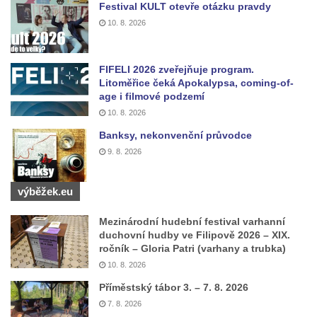
Festival KULT otevře otázku pravdy
Socha Vážka v ZOO Hluboká
10. 8. 2026
Socha Volavka v ZOO Hluboká
Flamingo trůn v ZOO Hluboká
FIFELI 2026 zveřejňuje program.
Litoměřice čeká Apokalypsa, coming-of-
Lavička Kůň Převalského v ZOO Hluboká
age i filmové podzemí
Socha Opičákovník v ZOO Hluboká
10. 8. 2026
Socha Roháč v ZOO Hluboká
Banksy, nekonvenční průvodce
9. 8. 2026
Socha Mystik v ZOO Hluboká
Reliéf Rodina a práce na budově záložny
výběžek.eu
čp. 69/1 v Českých Budějovicích
Socha Jana Valeria Jirsíka u Černé věže v
Mezinárodní hudební festival varhanní
Českých Budějovicích
duchovní hudby ve Filipově 2026 – XIX.
ročník – Gloria Patri (varhany a trubka)
Socha Krista klesajícího pod křížem u
10. 8. 2026
kostela svatého Mikuláše v Českých
Příměstský tábor 3. – 7. 8. 2026
Budějovicích
7. 8. 2026
Socha svatého Jana Nepomuckého u