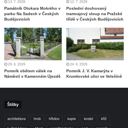
13. 7. 2026
12. 7. 2026
Pamětní deska Vojtěcha Kocmicha na
Památník Otokara Mokrého v
Poslední dochovaný
domě čp. 37 v ulici Betlém v Římově
parku Na Sadech v Českých
tramvajový sloup na Pražské
Pomník na paměť zrušení roboty v Plavu
Budějovicích
třídě v Českých Budějovicích
Socha ležícího koně v Sadech
Československé armády v Teplicích
Socha vodníka v Plavu
Socha svatého Jana Nepomuckého v
Třebušíně
29. 6. 2026
24. 6. 2026
Pamětní deska Johanna Nepomuka
Pomník obětem válek na
Pomník J. V. Kamarýta v
Náměstí v Kamenném Újezdě
Krumlovské ulici ve Velešíně
Fischera na domě čp. 5/16 na třídě 9.
května v Rumburku
Pamětní deska Johanna Neumanna
severně od Tokáně
Štítky
Obrázek svatého Huberta na buku svatého
Huberta
architektura
hrob
hřbitov
kaple
kostel
kříž
Obrázek svatého Jakuba na skále u cesty