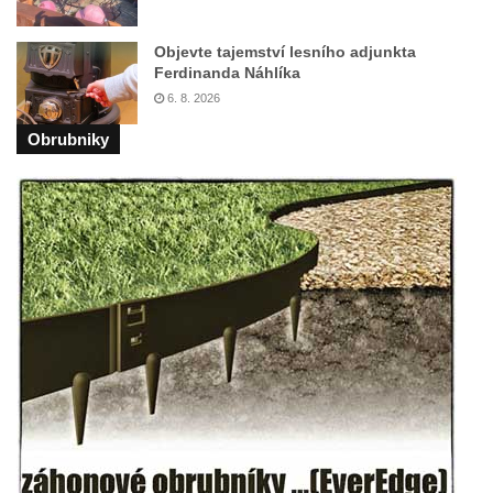
kostela svaté Rodiny v Českých
Objevte tajemství lesního adjunkta
Budějovicích
Ferdinanda Náhlíka
Socha S tebou v parku na Senovážném
6. 8. 2026
náměstí v Českých Budějovicích
Obrubniky
Socha Tornádo v parku na Senovážném
náměstí v Českých Budějovicích
Sousoší Humanoidi na Lannově třídě v
Českých Budějovicích
Pomník Vojtěcha Adalberta Lanny v parku
Na Sadech v Českých Budějovicích
Pomník Přemysla Otakara II. v parku Na
Sadech v Českých Budějovicích
Socha Mateřství v parku Na Sadech v
Českých Budějovicích
Památník Otokara Mokrého v parku Na
Sadech v Českých Budějovicích