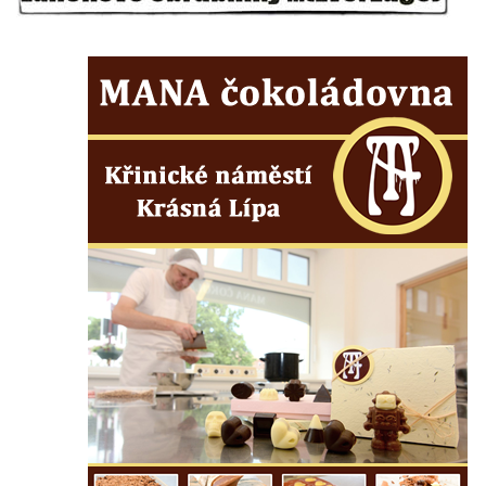
Poslední dochovaný tramvajový sloup na
Pražské třídě v Českých Budějovicích
Socha Civilizovaní na Husově třídě v
Českých Budějovicích
Socha svatého Jana Nepomuckého Na
Sadech u Mlýnské stoky v Českých
Budějovicích
Socha svatého Václava u pramene v
Semilech
Sochy brouků u Mlýnské stoky v Českých
Budějovicích
Socha svatého Vincence Ferrerského na
nádvoří kláštera dominikánů v Českých
Budějovicích
Socha svatého Zachariáše na nádvoří