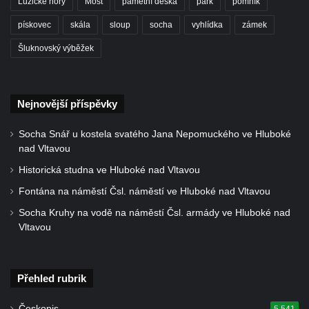
Lužické hory
Most
pamětní deska
park
pomník
východně od Srbské Kamenice
pískovec
skála
sloup
socha
vyhlídka
zámek
Busta Jana Amose Komenského na domě
Šluknovský výběžek
čp. 37 v Račicích
Socha Medvídě v Tierpark Chemnitz
Sochy Ležící žena v Tierpark Chemnitz
Nejnovější příspěvky
Sochy Ptáci v Tierpark Chemnitz
Socha Snář u kostela svatého Jana Nepomuckého ve Hluboké
Socha Skupina jeřábů v Tierpark Chemnitz
nad Vltavou
Socha Panter v ZOO Leipzig
Historická studna ve Hluboké nad Vltavou
Socha Dívka s mušlí v ZOO Leipzig
Fontána na náměstí Čsl. náměstí ve Hluboké nad Vltavou
Socha Tygr v ZOO Leipzig
Socha Kruhy na vodě na náměstí Čsl. armády ve Hluboké nad
Socha Atlet v ZOO Leipzig
Vltavou
Socha Marabu v ZOO Leipzig
Busta Karla Maxe Schneidera v ZOO
Přehled rubrik
Leipzig
Socha Iásón v ZOO Leipzig
Českopis
5 541