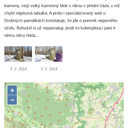
Munickým rybníkem ve Hluboké nad
kameny, stojí velký kamenný blok s nikou v přední části, v níž
Vltavou
chybí nápisová tabulka. A proto i specializovaný web o
Socha Memento na kruhovém objezdu ve
Drobných památkách konstatuje, že jde o pomník nejasného
Hluboké nad Vltavou
účelu. Bohužel si už nepamatuji, jestli mi kolemjdoucí paní k
Socha Chalikotérium v ZOO Hluboká
němu něco řekla…
Socha Smilodon v ZOO Hluboká
Socha Veledaněk v ZOO Hluboká
Socha Koroun bezzubý v ZOO Hluboká
3. 2. 2014
3. 2. 2014
Socha Plejtvák obrovský v ZOO Hluboká
Socha Medvěd jeskynní v ZOO Hluboká
Socha Mamutí lebka v ZOO Hluboká
Socha Mamut srstnatý v ZOO Hluboká
Socha Orel v ZOO Hluboká
Socha Vydry si hrají v ZOO Hluboká
Socha Přátelství v ZOO Hluboká