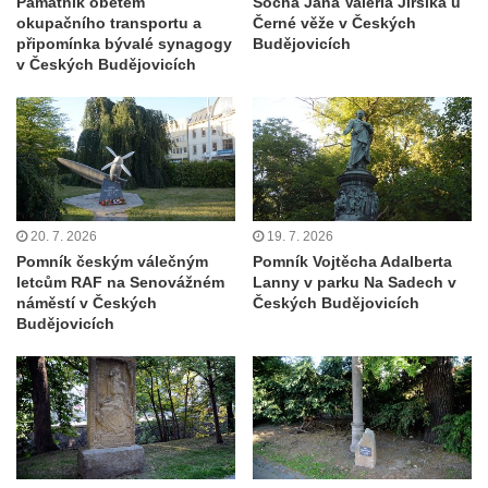
Památník obětem
Socha Jana Valeria Jirsíka u
Pamětní deska Josefa Hloucha na
okupačního transportu a
Černé věže v Českých
biskupské rezidenci v Českých
připomínka bývalé synagogy
Budějovicích
Budějovicích
v Českých Budějovicích
Socha žáby u rybníčku na Náměstí v
Kamenném Újezdě
Pamětní kámen družebních obcí Kamenný
Újezd a Krauchthal v parku na Náměstí v
Kamenném Újezdě
20. 7. 2026
19. 7. 2026
Socha na náměstí J. V. Kamarýta ve
Pomník českým válečným
Pomník Vojtěcha Adalberta
Velešíně
letcům RAF na Senovážném
Lanny v parku Na Sadech v
náměstí v Českých
Českých Budějovicích
Pomník J. V. Kamarýta v Krumlovské ulici ve
Budějovicích
Velešíně
Pamětní deska arcibiskupa Micara ve
vstupu do poutního místa Římov
Plastika Koule v Gutenbergově ulici v
Liberci