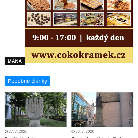
kláštera dominikánů v Českých
Budějovicích
Socha svatého Josefa na nádvoří kláštera
dominikánů v Českých Budějovicích
Socha svaté Anny na nádvoří kláštera
dominikánů v Českých Budějovicích
Socha svatého Dominika na nádvoří
MANA
kláštera dominikánů v Českých
Budějovicích
Sousoší Kalvárie před klášterem
Podobné články
dominikánů u Piaristického náměstí v
Českých Budějovicích
Pamětní deska Tomáše Garrigue Masaryka
na radnici v Českých Budějovicích
Pamětní deska na biskupské rezidenci v
Českých Budějovicích
27. 7. 2026
26. 7. 2026