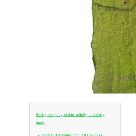
Sochy, skulptury, statue, reliéfy, památníky,
busty
Socha Chalikotérium v ZOO Hluboká