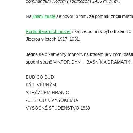
dominantním Kotlem (Kokrháčem 1435 m. n. m.)
Socha Rys číhající na srnu v ZOO Hluboká
Socha Orlice v ZOO Hluboká
Na
jiném místě
se hovoří o tom, že pomník zřídili místní
Socha Tygr v ZOO Hluboká
Portál literárních muzeí
říká, že pomník byl odhalen 10
Socha Želva v ZOO Hluboká
Jizerou v letech 1917–1931.
Socha Kozorožec horský v ZOO Hluboká
Socha Včela v ZOO Hluboká
Jedná se o kamenný monolit, na kterém je v horní část
Socha Housenka v ZOO Hluboká
spodní straně VIKTOR DYK – BÁSNÍK A DRAMATIK. Pod 
Socha Nosorožík v ZOO Hluboká
BUĎ CO BUĎ
Socha Rosomák v ZOO Hluboká
BÝTI VĚRNÝM
Socha Beruška v ZOO Hluboká
STRÁŽCEM HRANIC.
Socha Vážka v ZOO Hluboká
-CESTOU K VYSOKÉMU-
Socha Volavka v ZOO Hluboká
VYSOCKÉ STUDENSTVO 1939
Flamingo trůn v ZOO Hluboká
Lavička Kůň Převalského v ZOO Hluboká