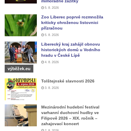
mimořádné zážitky
5. 8. 2026
Zoo Liberec poprvé rozmnožila
kriticky ohroženou listovnici
přízračnou
5. 8. 2026
Liberecký kraj zahájil obnovu
historických domů u Vodního
hradu v České Lípě
4. 8. 2026
výběžek.eu
Tolštejnské slavnosti 2026
3. 8. 2026
Mezinárodní hudební festival
varhanní duchovní hudby ve
Filipově 2026 – XIX. ročník –
zahajovací koncert
2. 8. 2026