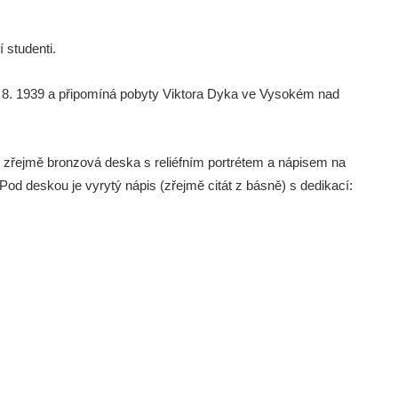
 studenti.
. 8. 1939 a připomíná pobyty Viktora Dyka ve Vysokém nad
i zřejmě bronzová deska s reliéfním portrétem a nápisem na
deskou je vyrytý nápis (zřejmě citát z básně) s dedikací: