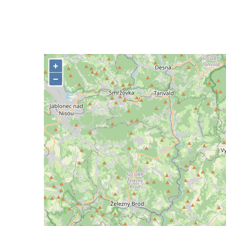
Lysá nad Labem, barokní město Šporkovo
Socha Opičákovník v ZOO Hluboká
Socha Roháč v ZOO Hluboká
Socha Mystik v ZOO Hluboká
Reliéf Rodina a práce na budově záložny
čp. 69/1 v Českých Budějovicích
Socha Jana Valeria Jirsíka u Černé věže v
Českých Budějovicích
Socha Krista klesajícího pod křížem u
kostela svatého Mikuláše v Českých
Budějovicích
Socha svatého Jana Nepomuckého u
kostela svaté Rodiny v Českých
Budějovicích
Socha S tebou v parku na Senovážném
náměstí v Českých Budějovicích