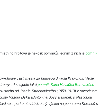
stního hřbitova je několik pomníků, jedním z nich je
pomník
ovýchodní části města za budovou divadla Krakonoš. Vedle
stromy zde najdete také
pomník Karla Havlíčka Borovského
ou sochu od Josefa-Strachovksého (1850-1913) v rozevlátém
 busty Viktora Dyka a Antonína Sovy a altánek s plastickou
así se z parku otevírá krásný výhled na panorama Krkonoš s