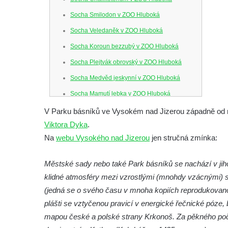
Socha Smilodon v ZOO Hluboká
Socha Veledaněk v ZOO Hluboká
Socha Koroun bezzubý v ZOO Hluboká
Socha Plejtvák obrovský v ZOO Hluboká
Socha Medvěd jeskynní v ZOO Hluboká
Socha Mamutí lebka v ZOO Hluboká
Socha Mamut srstnatý v ZOO Hluboká
V Parku básníků ve Vysokém nad Jizerou západně od mí
Viktora Dyka
.
Socha Orel v ZOO Hluboká
Na
webu Vysokého nad Jizerou
jen stručná zmínka:
Socha Vydry si hrají v ZOO Hluboká
Socha Přátelství v ZOO Hluboká
Městské sady nebo také Park básníků se nachází v jih
Socha Matka příroda v ZOO Hluboká
klidné atmosféry mezi vzrostlými (mnohdy vzácnými) 
Socha Lišky v ZOO Hluboká
(jedná se o svého času v mnoha kopiích reprodukovan
plášti se vztyčenou pravicí v energické řečnické póze,
Socha Kudlanka v ZOO Hluboká
mapou české a polské strany Krkonoš. Za pěkného poč
Socha Vlčice s mládětem v ZOO Hluboká