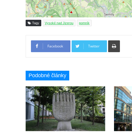
Socha Tornádo v parku na Senovážném
náměstí v Českých Budějovicích
Sousoší Humanoidi na Lannově třídě v
Tagy
Vysoké nad Jizerou
pomník
Českých Budějovicích
Pomník Vojtěcha Adalberta Lanny v parku
Tiskno
Na Sadech v Českých Budějovicích
Facebook
Twitter
Pomník Přemysla Otakara II. v parku Na
Sadech v Českých Budějovicích
Socha Mateřství v parku Na Sadech v
Podobné články
Českých Budějovicích
Památník Otokara Mokrého v parku Na
Sadech v Českých Budějovicích
Poslední dochovaný tramvajový sloup na
Pražské třídě v Českých Budějovicích
Socha Civilizovaní na Husově třídě v
Českých Budějovicích