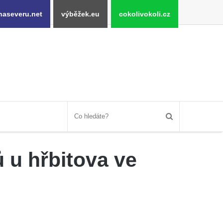
naseveru.net
výběžek.eu
cokolivokoli.cz
 u hřbitova ve