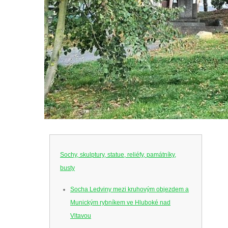
Sochy, skulptury, statue, reliéfy, památníky,
busty
Socha Ledviny mezi kruhovým objezdem a
Munickým rybníkem ve Hluboké nad
Vltavou