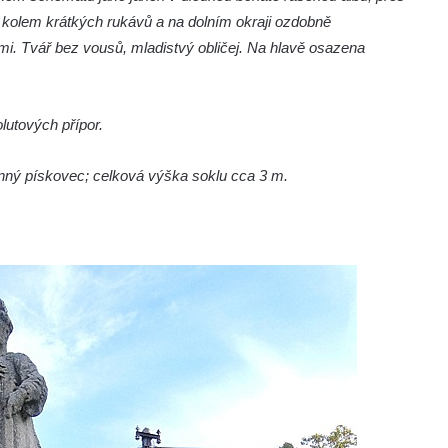
 kolem krátkých rukávů a na dolním okraji ozdobně
i. Tvář bez vousů, mladistvý obličej. Na hlavě osazena
lutových přípor.
rnný pískovec; celková výška soklu cca 3 m.