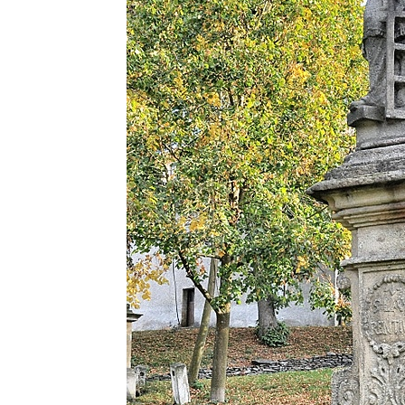
Socha S tebou v parku na Senovážném
náměstí v Českých Budějovicích
Socha Tornádo v parku na Senovážném
náměstí v Českých Budějovicích
Sousoší Humanoidi na Lannově třídě v
Českých Budějovicích
Pomník Vojtěcha Adalberta Lanny v parku
Na Sadech v Českých Budějovicích
Pomník Přemysla Otakara II. v parku Na
Sadech v Českých Budějovicích
Socha Mateřství v parku Na Sadech v
Českých Budějovicích
Památník Otokara Mokrého v parku Na
Sadech v Českých Budějovicích
Poslední dochovaný tramvajový sloup na
Pražské třídě v Českých Budějovicích