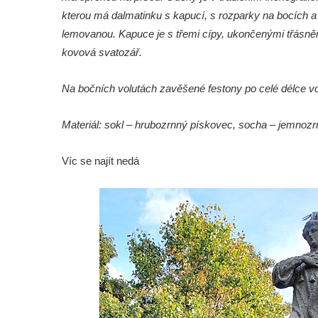
Flamingo trůn v ZOO Hluboká
kterou má dalmatinku s kapucí, s rozparky na bocích a
Lavička Kůň Převalského v ZOO Hluboká
lemovanou. Kapuce je s třemi cípy, ukončenými třásněm
Lysá nad Labem, barokní město Šporkovo
kovová svatozář.
Socha Opičákovník v ZOO Hluboká
Na bočních volutách zavěšené festony po celé délce vo
Socha Roháč v ZOO Hluboká
Socha Mystik v ZOO Hluboká
Materiál: sokl – hrubozrnný pískovec, socha – jemnoz
Reliéf Rodina a práce na budově záložny
čp. 69/1 v Českých Budějovicích
Víc se najít nedá
Socha Jana Valeria Jirsíka u Černé věže v
Českých Budějovicích
Socha Krista klesajícího pod křížem u
kostela svatého Mikuláše v Českých
Budějovicích
Socha svatého Jana Nepomuckého u
kostela svaté Rodiny v Českých
Budějovicích