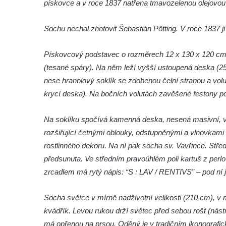
pískovce a v roce 1837 natřena tmavozelenou olejovou
Socha Kudlanka v ZOO Hluboká
Socha Vlčice s mládětem v ZOO Hluboká
Sochu nechal zhotovit Šebastián Pötting. V roce 1837 j
Socha Rys číhající na srnu v ZOO Hluboká
Pískovcový podstavec o rozměrech 12 x 130 x 120 cm
Socha Orlice v ZOO Hluboká
(tesané spáry). Na něm leží vyšší ustoupená deska (25 x
Socha Tygr v ZOO Hluboká
nese hranolový soklík se zdobenou čelní stranou a volu
Socha Želva v ZOO Hluboká
krycí deska). Na bočních volutách zavěšené festony po 
Socha Kozorožec horský v ZOO Hluboká
Na soklíku spočívá kamenná deska, nesená masivní, vel
Socha Včela v ZOO Hluboká
rozšiřující četnými oblouky, odstupněnými a vlnovkami 
Socha Housenka v ZOO Hluboká
rostlinného dekoru. Na ní pak socha sv. Vavřince. Stř
Socha Nosorožík v ZOO Hluboká
předsunuta. Ve středním pravoúhlém poli kartuš z perlo
Socha Rosomák v ZOO Hluboká
zrcadlem má rytý nápis: “S : LAV / RENTIVS” – pod ní je 
Socha Beruška v ZOO Hluboká
Socha světce v mírně nadživotní velikosti (210 cm), v
Socha Vážka v ZOO Hluboká
kvádřík. Levou rukou drží světec před sebou rošt (nás
Socha Volavka v ZOO Hluboká
má opřenou na prsou. Oděný je v tradičním ikonografi