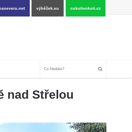
naseveru.net
výběžek.eu
cokolivokoli.cz
ě nad Střelou