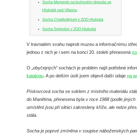
Socha Memento na kruhovém objezdu ve
Hluboké nad Vltavou
Socha Chalikotérium v ZOO Hluboká
Socha Smilodon v ZOO Hluboká
Socha Veledaněk v ZOO Hluboká
V travnatém svahu naproti muzeu a informačnímu stře
Socha Koroun bezzubý v ZOO Hluboká
jednou z nich je i sem na konci 20. století přenesená
so
Socha Plejtvák obrovský v ZOO Hluboká
Socha Medvěd jeskynní v ZOO Hluboká
O „obyčejných“ sochách je problém najít potřebné info
katalogu
. A po delším úsilí jsem objevil další údaje
na w
Socha Mamutí lebka v ZOO Hluboká
Socha Mamut srstnatý v ZOO Hluboká
Pískovcová socha se soklem z místního materiálu stál
Socha Orel v ZOO Hluboká
do Manětína, přenesena byla v roce 1988 (podle jinýc
Socha Vydry si hrají v ZOO Hluboká
umístění jsou při silnici zakresleny kříže, ale nelze pře
Socha Přátelství v ZOO Hluboká
stála.
Socha Matka příroda v ZOO Hluboká
Socha je poprvé zmíněna v soupise náboženských památ
Socha Lišky v ZOO Hluboká