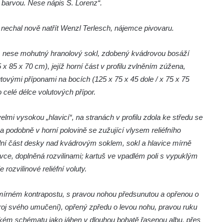
 barvou. Nese nápis S. Lorenz“.
i nechal nově natřít Wenzl Terlesch, nájemce pivovaru.
 nese mohutný hranolový sokl, zdobený kvádrovou bosáží
 85 x 70 cm), jejíž horní část v profilu zvlněním zúžena,
tovými příponami na bocích (125 x 75 x 45 dole / x 75 x 75
celé délce volutových přípor.
mi vysokou „hlavicí“, na stranách v profilu zdola ke středu se
a podobně v horní polovině se zužující vlysem reliéfního
ední část desky nad kvádrovým soklem, sokl a hlavice mírně
vce, doplněná rozvilinami; kartuš ve vpadlém poli s vypuklým
rozvilinové reliéfní voluty.
 mírném kontrapostu, s pravou nohou předsunutou a opřenou o
troj svého umučení), opřený zpředu o levou nohu, pravou ruku
ckém schématu jako jáhen v dlouhou bohatě řasenou albu, přes