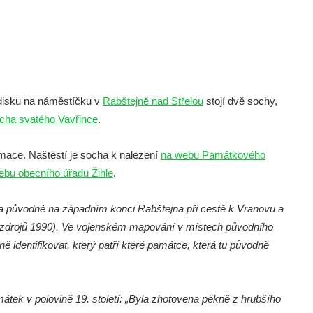
disku na náměstíčku v
Rabštejně nad Střelou
stojí dvě sochy,
cha svatého Vavřince
.
rmace. Naštěstí je socha k nalezení
na webu Památkového
ebu obecního úřadu Žihle
.
a původně na západním konci Rabštejna při cestě k Vranovu a
h zdrojů 1990). Ve vojenském mapování v místech původního
sně identifikovat, který patří které památce, která tu původně
ek v polovině 19. století: „Byla zhotovena pěkně z hrubšího