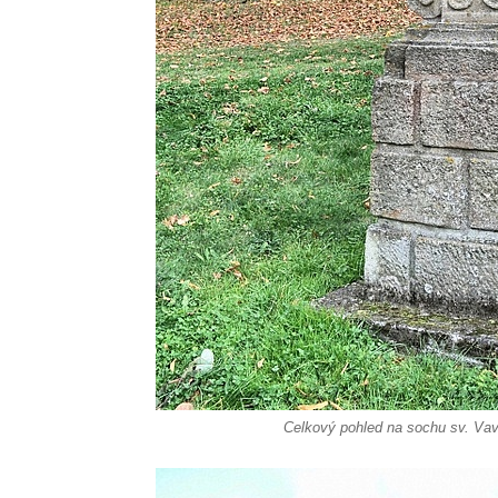
Socha Civilizovaní na Husově třídě v
Českých Budějovicích
Socha svatého Jana Nepomuckého Na
Sadech u Mlýnské stoky v Českých
Budějovicích
Sochy brouků u Mlýnské stoky v Českých
Budějovicích
Socha svatého Vincence Ferrerského na
nádvoří kláštera dominikánů v Českých
Budějovicích
Socha svatého Zachariáše na nádvoří
kláštera dominikánů v Českých
Budějovicích
Celkový pohled na sochu sv. Vav
Socha svatého Josefa na nádvoří kláštera
dominikánů v Českých Budějovicích