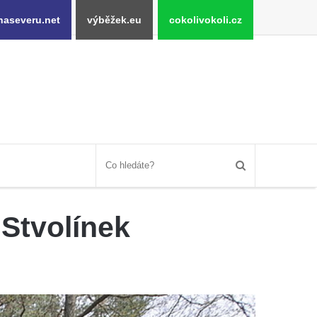
naseveru.net
výběžek.eu
cokolivokoli.cz
Stvolínek