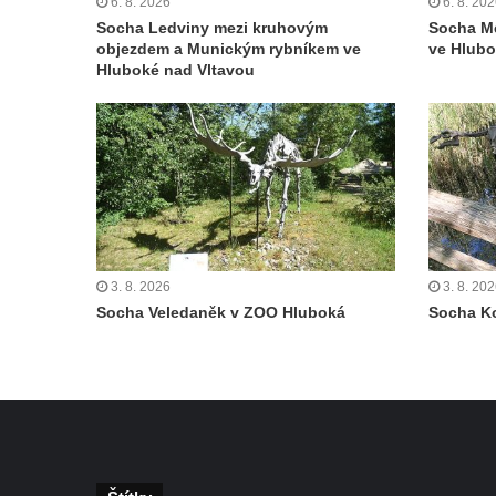
6. 8. 2026
6. 8. 20
Sadech v Českých Budějovicích
Socha Ledviny mezi kruhovým
Socha M
Poslední dochovaný tramvajový sloup na
objezdem a Munickým rybníkem ve
ve Hlubo
Hluboké nad Vltavou
Pražské třídě v Českých Budějovicích
Socha Civilizovaní na Husově třídě v
Českých Budějovicích
Socha svatého Jana Nepomuckého Na
Sadech u Mlýnské stoky v Českých
Budějovicích
Sochy brouků u Mlýnské stoky v Českých
3. 8. 2026
3. 8. 20
Budějovicích
Socha Veledaněk v ZOO Hluboká
Socha K
Socha svatého Vincence Ferrerského na
nádvoří kláštera dominikánů v Českých
Budějovicích
Socha svatého Zachariáše na nádvoří
kláštera dominikánů v Českých
Budějovicích