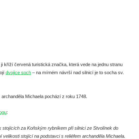
 ji kříží červená turistická značka, která vede na jednu stranu
ojí
dvojice soch
– na mírném návrší nad silnicí je to socha sv.
em archanděla Michaela pochází z roku 1748.
ogu
:
stojících za Koňským rybníkem při silnici ze Stvolínek do
velikosti stojící na podstavci s reliéfem archanděla Michaela.