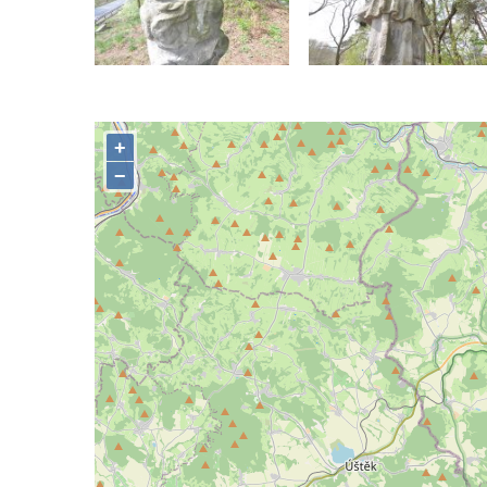
Socha Vážka v ZOO Hluboká
Socha Volavka v ZOO Hluboká
Flamingo trůn v ZOO Hluboká
Lavička Kůň Převalského v ZOO Hluboká
Lysá nad Labem, barokní město Šporkovo
Socha Opičákovník v ZOO Hluboká
Socha Roháč v ZOO Hluboká
Socha Mystik v ZOO Hluboká
Reliéf Rodina a práce na budově záložny
čp. 69/1 v Českých Budějovicích
Socha Jana Valeria Jirsíka u Černé věže v
Českých Budějovicích
Socha Krista klesajícího pod křížem u
kostela svatého Mikuláše v Českých
Budějovicích