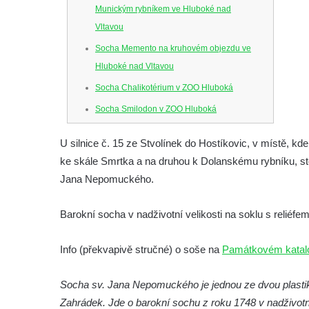
Munickým rybníkem ve Hluboké nad
Vltavou
Socha Memento na kruhovém objezdu ve
Hluboké nad Vltavou
Socha Chalikotérium v ZOO Hluboká
Socha Smilodon v ZOO Hluboká
Socha Veledaněk v ZOO Hluboká
U silnice č. 15 ze Stvolínek do Hostíkovic, v místě, kde
Socha Koroun bezzubý v ZOO Hluboká
ke skále Smrtka a na druhou k Dolanskému rybníku, st
Socha Plejtvák obrovský v ZOO Hluboká
Jana Nepomuckého.
Socha Medvěd jeskynní v ZOO Hluboká
Barokní socha v nadživotní velikosti na soklu s reliéf
Socha Mamutí lebka v ZOO Hluboká
Socha Mamut srstnatý v ZOO Hluboká
Info (překvapivě stručné) o soše na
Památkovém katal
Socha Orel v ZOO Hluboká
Socha Vydry si hrají v ZOO Hluboká
Socha sv. Jana Nepomuckého je jednou ze dvou plastik 
Zahrádek. Jde o barokní sochu z roku 1748 v nadživotní 
Socha Přátelství v ZOO Hluboká