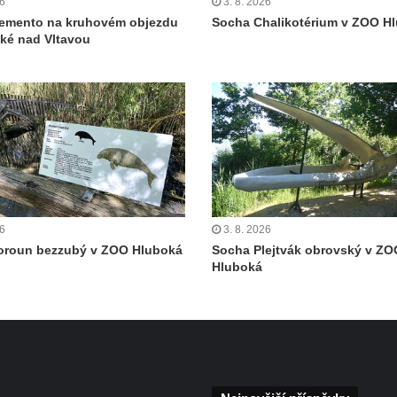
26
3. 8. 2026
emento na kruhovém objezdu
Socha Chalikotérium v ZOO H
ké nad Vltavou
26
3. 8. 2026
oroun bezzubý v ZOO Hluboká
Socha Plejtvák obrovský v ZO
Hluboká