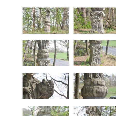
Socha Matka příroda v ZOO Hluboká
Socha Lišky v ZOO Hluboká
Socha Kudlanka v ZOO Hluboká
Socha Vlčice s mládětem v ZOO Hluboká
Socha Rys číhající na srnu v ZOO Hluboká
Socha Orlice v ZOO Hluboká
Socha Tygr v ZOO Hluboká
Socha Želva v ZOO Hluboká
Socha Kozorožec horský v ZOO Hluboká
Socha Včela v ZOO Hluboká
Socha Housenka v ZOO Hluboká
Socha Nosorožík v ZOO Hluboká
Socha Rosomák v ZOO Hluboká
Socha Beruška v ZOO Hluboká