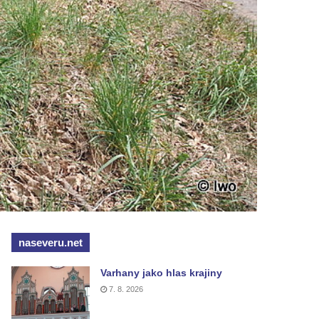
naseveru.net
Varhany jako hlas krajiny
7. 8. 2026