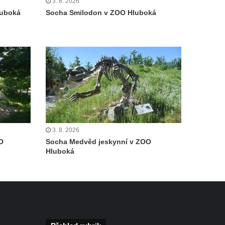
3. 8. 2026
luboká
Socha Smilodon v ZOO Hluboká
3. 8. 2026
O
Socha Medvěd jeskynní v ZOO
Hluboká