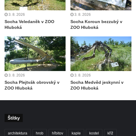
Pamětní deska Johanna Neumanna
severně od Tokáně
3. 8. 2026
3. 8. 2026
Socha Veledaněk v ZOO
Socha Koroun bezzubý v
Obrázek svatého Huberta na buku svatého
Hluboká
ZOO Hluboká
Huberta
Obrázek svatého Jakuba na skále u cesty
východně od Srbské Kamenice
Busta Jana Amose Komenského na domě
čp. 37 v Račicích
Socha ležícího koně v Sadech
3. 8. 2026
3. 8. 2026
Socha Plejtvák obrovský v
Socha Medvěd jeskynní v
Československé armády v Teplicích
ZOO Hluboká
ZOO Hluboká
Socha Medvídě v Tierpark Chemnitz
Sochy Ležící žena v Tierpark Chemnitz
Sochy Ptáci v Tierpark Chemnitz
Štítky
Socha Skupina jeřábů v Tierpark Chemnitz
Socha Panter v ZOO Leipzig
architektura
hrob
hřbitov
kaple
kostel
kříž