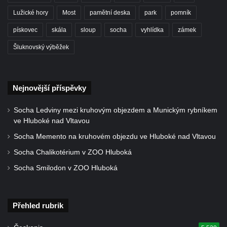
Socha Dívka s mušlí v ZOO Leipzig
Lužické hory
Most
pamětní deska
park
pomník
Socha Tygr v ZOO Leipzig
pískovec
skála
sloup
socha
vyhlídka
zámek
Socha Atlet v ZOO Leipzig
Šluknovský výběžek
Socha Marabu v ZOO Leipzig
Busta Karla Maxe Schneidera v ZOO
Leipzig
Nejnovější příspěvky
Socha Iásón v ZOO Leipzig
Socha Ledviny mezi kruhovým objezdem a Munickým rybníkem
Socha Mladý slon v ZOO Leipzig
ve Hluboké nad Vltavou
Socha Býk v ZOO Dresden
Socha Memento na kruhovém objezdu ve Hluboké nad Vltavou
Socha Uprchlý otrok bojuje s divokým psem
Socha Chalikotérium v ZOO Hluboká
v ZOO Dresden
Socha Smilodon v ZOO Hluboká
Socha krokodýla v ZOO Dresden
Socha slona v ZOO Dresden
Přehled rubrik
Socha Faun s medvíďaty v ZOO Dresden
Socha divokého prasete před vstupem do