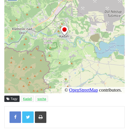
Socha Kozorožec horský v ZOO Hluboká
Socha Včela v ZOO Hluboká
Socha Housenka v ZOO Hluboká
Socha Nosorožík v ZOO Hluboká
Socha Rosomák v ZOO Hluboká
Socha Beruška v ZOO Hluboká
Socha Vážka v ZOO Hluboká
Socha Volavka v ZOO Hluboká
Flamingo trůn v ZOO Hluboká
Lavička Kůň Převalského v ZOO Hluboká
Lysá nad Labem, barokní město Šporkovo
Tagy
Kadaň
socha
Socha Opičákovník v ZOO Hluboká
Socha Roháč v ZOO Hluboká
Tisknout
Socha Mystik v ZOO Hluboká
Reliéf Rodina a práce na budově záložny