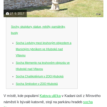
27. 5. 2017
Sochy, skulptury, statue, reliéfy, památníky,
busty
Socha Ledviny mezi kruhovým objezdem a
Munickým rybníkem ve Hluboké nad
Vltavou
Socha Memento na kruhovém objezdu ve
Hluboké nad Vltavou
Socha Chalikotérium v ZOO Hluboká
Socha Smilodon v ZOO Hluboká
Socha Veledaněk v ZOO Hluboká
V místě, kde populární
Katova ulička
v Kadani ústí z Mírového
Socha Koroun bezzubý v ZOO Hluboká
náměstí k bývalé katovně, stojí na parkánu hradeb
socha
Socha Plejtvák obrovský v ZOO Hluboká