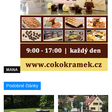
Českých Budějovicích
Socha svatého Václava u pramene v
Semilech
Pamětní deska Tomáše Garrigue Masaryka
na radnici v Českých Budějovicích
Pamětní deska na biskupské rezidenci v
Českých Budějovicích
Pamětní deska Josefa Hloucha na
biskupské rezidenci v Českých
Budějovicích
MANA
Socha žáby u rybníčku na Náměstí v
Kamenném Újezdě
Podobné články
Pamětní kámen družebních obcí Kamenný
Újezd a Krauchthal v parku na Náměstí v
Kamenném Újezdě
Socha na náměstí J. V. Kamarýta ve