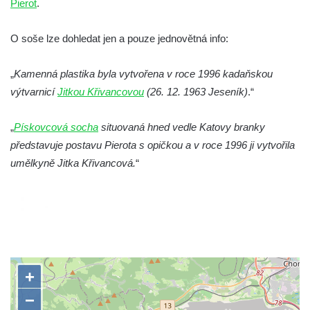
Pierot
.
Socha Medvěd jeskynní v ZOO Hluboká
O soše lze dohledat jen a pouze jednovětná info:
Socha Mamutí lebka v ZOO Hluboká
Socha Mamut srstnatý v ZOO Hluboká
„
Kamenná plastika byla vytvořena v roce 1996 kadaňskou
Socha Orel v ZOO Hluboká
výtvarnicí
Jitkou Křivancovou
(26. 12. 1963 Jeseník)
.“
Socha Vydry si hrají v ZOO Hluboká
„
Pískovcová socha
Socha Přátelství v ZOO Hluboká
situovaná hned vedle Katovy branky
představuje postavu Pierota s opičkou a v roce 1996 ji vytvořila
Socha Matka příroda v ZOO Hluboká
umělkyně Jitka Křivancová.
“
Socha Lišky v ZOO Hluboká
Socha Kudlanka v ZOO Hluboká
Socha Vlčice s mládětem v ZOO Hluboká
Socha Rys číhající na srnu v ZOO Hluboká
Socha Orlice v ZOO Hluboká
Socha Tygr v ZOO Hluboká
Socha Želva v ZOO Hluboká