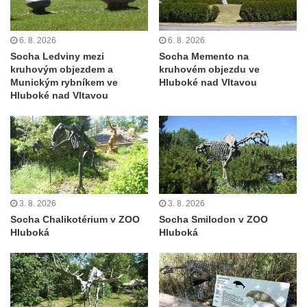
Velešíně
Pomník J. V. Kamarýta v Krumlovské ulici ve
6. 8. 2026
6. 8. 2026
Velešíně
Socha Ledviny mezi
Socha Memento na
Pamětní deska arcibiskupa Micara ve
kruhovým objezdem a
kruhovém objezdu ve
Munickým rybníkem ve
Hluboké nad Vltavou
vstupu do poutního místa Římov
Hluboké nad Vltavou
Plastika Koule v Gutenbergově ulici v
Liberci
Pamětní deska Vojtěcha Kocmicha na
domě čp. 37 v ulici Betlém v Římově
Pomník na paměť zrušení roboty v Plavu
Socha vodníka v Plavu
3. 8. 2026
3. 8. 2026
Socha Chalikotérium v ZOO
Socha Smilodon v ZOO
Socha svatého Jana Nepomuckého v
Hluboká
Hluboká
Třebušíně
Pamětní deska Johanna Nepomuka
Fischera na domě čp. 5/16 na třídě 9.
května v Rumburku