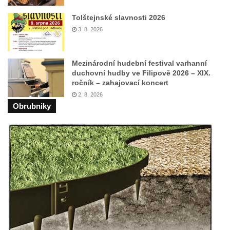
Pomník Vojtěcha Adalberta Lanny v parku
Na Sadech v Českých Budějovicích
Tolštejnské slavnosti 2026
3. 8. 2026
Pomník Přemysla Otakara II. v parku Na
Sadech v Českých Budějovicích
Socha Mateřství v parku Na Sadech v
Mezinárodní hudební festival varhanní
duchovní hudby ve Filipově 2026 – XIX.
Českých Budějovicích
ročník – zahajovací koncert
Památník Otokara Mokrého v parku Na
2. 8. 2026
Sadech v Českých Budějovicích
Obrubniky
Poslední dochovaný tramvajový sloup na
Pražské třídě v Českých Budějovicích
Socha Civilizovaní na Husově třídě v
Českých Budějovicích
Socha svatého Jana Nepomuckého Na
Sadech u Mlýnské stoky v Českých
Budějovicích
Sochy brouků u Mlýnské stoky v Českých