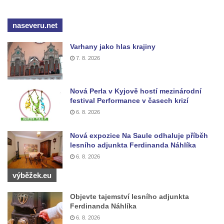
čp. 69/1 v Českých Budějovicích
naseveru.net
Socha Jana Valeria Jirsíka u Černé věže v
Českých Budějovicích
Varhany jako hlas krajiny
Socha Krista klesajícího pod křížem u
7. 8. 2026
kostela svatého Mikuláše v Českých
Budějovicích
Nová Perla v Kyjově hostí mezinárodní
Socha svatého Jana Nepomuckého u
festival Performance v časech krizí
kostela svaté Rodiny v Českých
6. 8. 2026
Budějovicích
Nová expozice Na Saule odhaluje příběh
Socha S tebou v parku na Senovážném
lesního adjunkta Ferdinanda Náhlíka
náměstí v Českých Budějovicích
6. 8. 2026
Socha Tornádo v parku na Senovážném
výběžek.eu
náměstí v Českých Budějovicích
Objevte tajemství lesního adjunkta
Sousoší Humanoidi na Lannově třídě v
Ferdinanda Náhlíka
Českých Budějovicích
6. 8. 2026