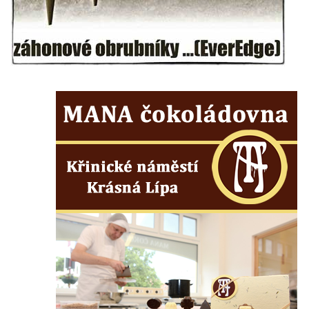
Budějovicích
Socha svatého Vincence Ferrerského na
nádvoří kláštera dominikánů v Českých
Budějovicích
Socha svatého Zachariáše na nádvoří
kláštera dominikánů v Českých
Budějovicích
Socha svatého Josefa na nádvoří kláštera
dominikánů v Českých Budějovicích
Socha svaté Anny na nádvoří kláštera
dominikánů v Českých Budějovicích
Socha svatého Dominika na nádvoří
kláštera dominikánů v Českých
Budějovicích
Sousoší Kalvárie před klášterem
dominikánů u Piaristického náměstí v