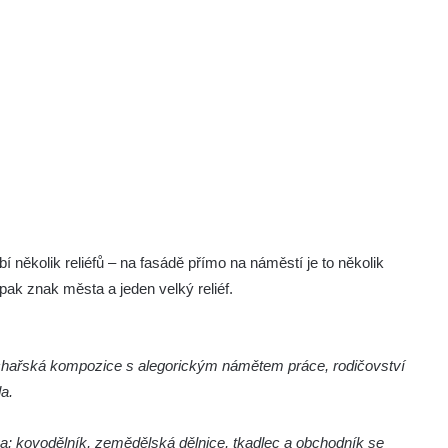
ěkolik reliéfů – na fasádě přímo na náměstí je to několik
pak znak města a jeden velký reliéf.
sochařská kompozice s alegorickým námětem práce, rodičovství
da.
eva: kovodělník, zemědělská dělnice, tkadlec a obchodník se