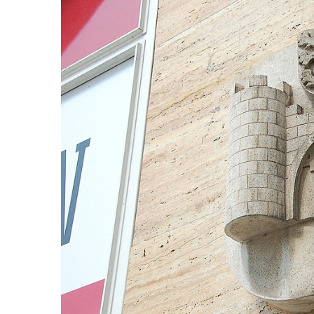
kostela svatého Mikuláše v Českých
Budějovicích
Socha svatého Jana Nepomuckého u
kostela svaté Rodiny v Českých
Budějovicích
Socha S tebou v parku na Senovážném
náměstí v Českých Budějovicích
Socha Tornádo v parku na Senovážném
náměstí v Českých Budějovicích
Sousoší Humanoidi na Lannově třídě v
Českých Budějovicích
Pomník Vojtěcha Adalberta Lanny v parku
Na Sadech v Českých Budějovicích
Pomník Přemysla Otakara II. v parku Na
Sadech v Českých Budějovicích
Socha Mateřství v parku Na Sadech v