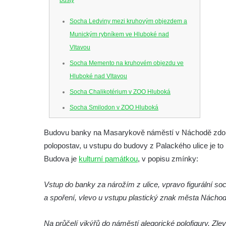
Socha Ledviny mezi kruhovým objezdem a
Munickým rybníkem ve Hluboké nad
Vltavou
Socha Memento na kruhovém objezdu ve
Hluboké nad Vltavou
Socha Chalikotérium v ZOO Hluboká
Socha Smilodon v ZOO Hluboká
Socha Veledaněk v ZOO Hluboká
Budovu banky na Masarykově náměstí v Náchodě zdobí n
Socha Koroun bezzubý v ZOO Hluboká
polopostav, u vstupu do budovy z Palackého ulice je to 
Socha Plejtvák obrovský v ZOO Hluboká
Budova je
kulturní památkou
, v popisu zmínky:
Socha Medvěd jeskynní v ZOO Hluboká
Vstup do banky za nárožím z ulice, vpravo figurální 
Socha Mamutí lebka v ZOO Hluboká
a spoření, vlevo u vstupu plastický znak města Nácho
Socha Mamut srstnatý v ZOO Hluboká
Socha Orel v ZOO Hluboká
Na průčelí vikýřů do náměstí alegorické polofigury. Zl