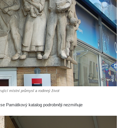
zující místní průmysl a rodinný život
 se Památkový katalog podrobněji nezmiňuje