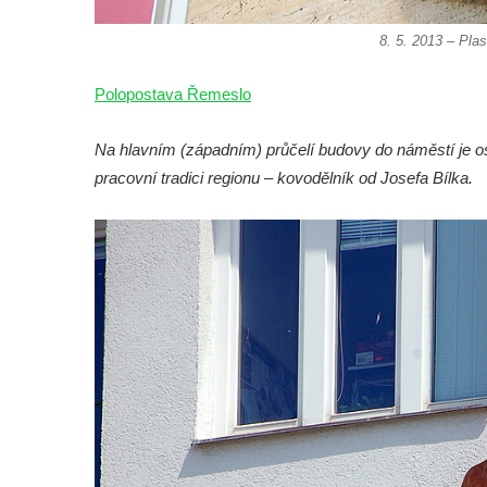
Českých Budějovicích
Památník Otokara Mokrého v parku Na
8. 5. 2013 – Pla
Sadech v Českých Budějovicích
Polopostava Řemeslo
Poslední dochovaný tramvajový sloup na
Pražské třídě v Českých Budějovicích
Na hlavním (západním) průčelí budovy do náměstí je o
Socha Civilizovaní na Husově třídě v
pracovní tradici regionu – kovodělník od Josefa Bílka.
Českých Budějovicích
Socha svatého Jana Nepomuckého Na
Sadech u Mlýnské stoky v Českých
Budějovicích
Sochy brouků u Mlýnské stoky v Českých
Budějovicích
Socha svatého Vincence Ferrerského na
nádvoří kláštera dominikánů v Českých
Budějovicích
Socha svatého Zachariáše na nádvoří