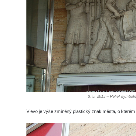
Socha Beruška v ZOO Hluboká
Socha Vážka v ZOO Hluboká
Socha Volavka v ZOO Hluboká
Flamingo trůn v ZOO Hluboká
Lavička Kůň Převalského v ZOO Hluboká
Lysá nad Labem, barokní město Šporkovo
Socha Opičákovník v ZOO Hluboká
Socha Roháč v ZOO Hluboká
Socha Mystik v ZOO Hluboká
Reliéf Rodina a práce na budově záložny
8. 5. 2013 – Reliéf symboli
čp. 69/1 v Českých Budějovicích
Vlevo je výše zmíněný plastický znak města, o kterém
Socha Jana Valeria Jirsíka u Černé věže v
Českých Budějovicích
Socha Krista klesajícího pod křížem u