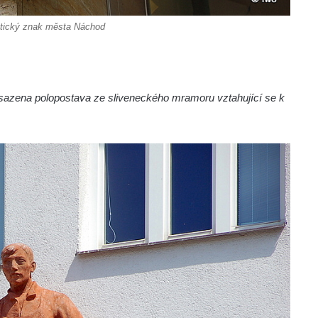
stický znak města Náchod
sazena polopostava ze sliveneckého mramoru vztahující se k