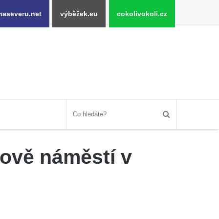
naseveru.net
výběžek.eu
cokolivokoli.cz
ově náměstí v