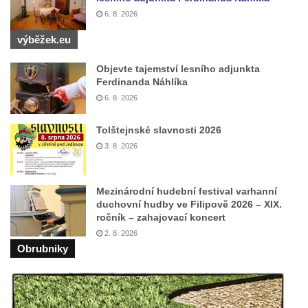
Budějovicích
6. 8. 2026
Socha svatého Vincence Ferrerského na
výběžek.eu
nádvoří kláštera dominikánů v Českých
Budějovicích
Objevte tajemství lesního adjunkta
Ferdinanda Náhlíka
Socha svatého Zachariáše na nádvoří
6. 8. 2026
kláštera dominikánů v Českých
Budějovicích
Tolštejnské slavnosti 2026
Socha svatého Josefa na nádvoří kláštera
3. 8. 2026
dominikánů v Českých Budějovicích
Socha svaté Anny na nádvoří kláštera
Mezinárodní hudební festival varhanní
dominikánů v Českých Budějovicích
duchovní hudby ve Filipově 2026 – XIX.
ročník – zahajovací koncert
Socha svatého Dominika na nádvoří
2. 8. 2026
kláštera dominikánů v Českých
Obrubniky
Budějovicích
Sousoší Kalvárie před klášterem
dominikánů u Piaristického náměstí v