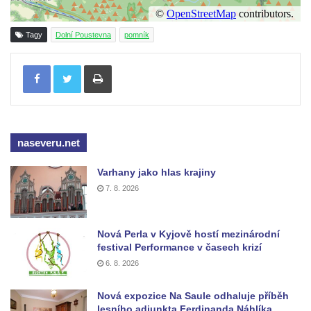
Pomník Vojtěcha Adalberta Lanny v parku
Na Sadech v Českých Budějovicích
Tagy
Dolní Poustevna
pomník
Pomník Přemysla Otakara II. v parku Na
Sadech v Českých Budějovicích
Tisknout
Socha Mateřství v parku Na Sadech v
Českých Budějovicích
Památník Otokara Mokrého v parku Na
Sadech v Českých Budějovicích
naseveru.net
Poslední dochovaný tramvajový sloup na
Varhany jako hlas krajiny
Pražské třídě v Českých Budějovicích
7. 8. 2026
Socha Civilizovaní na Husově třídě v
Českých Budějovicích
Nová Perla v Kyjově hostí mezinárodní
Socha svatého Jana Nepomuckého Na
festival Performance v časech krizí
Sadech u Mlýnské stoky v Českých
6. 8. 2026
Budějovicích
Nová expozice Na Saule odhaluje příběh
Sochy brouků u Mlýnské stoky v Českých
lesního adjunkta Ferdinanda Náhlíka