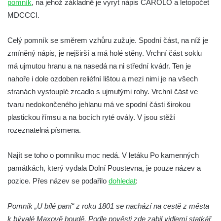
pomník
, na jehož základně je vyryt nápis CAROLO a letopočet
Socha Medvěd jeskynní v ZOO Hluboká
MDCCCI.
Socha Mamutí lebka v ZOO Hluboká
Celý pomník se směrem vzhůru zužuje. Spodní část, na níž je
Socha Mamut srstnatý v ZOO Hluboká
zmíněný nápis, je nejširší a má holé stěny. Vrchní část soklu
Socha Orel v ZOO Hluboká
má ujmutou hranu a na nasedá na ni střední kvádr. Ten je
Socha Vydry si hrají v ZOO Hluboká
nahoře i dole ozdoben reliéfní lištou a mezi nimi je na všech
Socha Přátelství v ZOO Hluboká
stranách vystouplé zrcadlo s ujmutými rohy. Vrchní část ve
tvaru nedokončeného jehlanu má ve spodní části širokou
Socha Matka příroda v ZOO Hluboká
plastickou římsu a na bocích ryté ovály. V jsou stěží
Socha Lišky v ZOO Hluboká
rozeznatelná písmena.
Socha Kudlanka v ZOO Hluboká
Socha Vlčice s mládětem v ZOO Hluboká
Najít se toho o pomníku moc nedá. V letáku Po kamenných
Socha Rys číhající na srnu v ZOO Hluboká
památkách, který vydala Dolní Poustevna, je pouze název a
pozice. Přes název se podařilo
dohledat
:
Socha Orlice v ZOO Hluboká
Socha Tygr v ZOO Hluboká
Pomník „U bílé paní“ z roku 1801 se nachází na cestě z města
Socha Želva v ZOO Hluboká
k bývalé Maxově boudě. Podle pověsti zde zabil vidlemi statkář