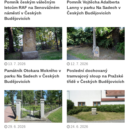
Pomník českým válečným
Pomník Vojtěcha Adalberta
Socha Dívka s mušlí v ZOO Leipzig
letcům RAF na Senovážném
Lanny v parku Na Sadech v
Socha Tygr v ZOO Leipzig
náměstí v Českých
Českých Budějovicích
Budějovicích
Socha Atlet v ZOO Leipzig
Socha Marabu v ZOO Leipzig
Busta Karla Maxe Schneidera v ZOO
Leipzig
Socha Iásón v ZOO Leipzig
13. 7. 2026
12. 7. 2026
Socha Mladý slon v ZOO Leipzig
Památník Otokara Mokrého v
Poslední dochovaný
Socha Býk v ZOO Dresden
parku Na Sadech v Českých
tramvajový sloup na Pražské
Budějovicích
třídě v Českých Budějovicích
Socha Uprchlý otrok bojuje s divokým psem
v ZOO Dresden
Socha krokodýla v ZOO Dresden
Socha slona v ZOO Dresden
Socha Faun s medvíďaty v ZOO Dresden
Socha divokého prasete před vstupem do
29. 6. 2026
24. 6. 2026