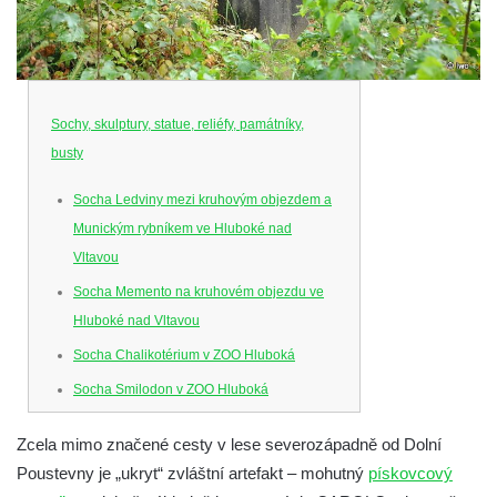
Sochy, skulptury, statue, reliéfy, památníky,
busty
Socha Ledviny mezi kruhovým objezdem a
Munickým rybníkem ve Hluboké nad
Vltavou
Socha Memento na kruhovém objezdu ve
Hluboké nad Vltavou
Socha Chalikotérium v ZOO Hluboká
Socha Smilodon v ZOO Hluboká
Socha Veledaněk v ZOO Hluboká
Zcela mimo značené cesty v lese severozápadně od Dolní
Socha Koroun bezzubý v ZOO Hluboká
Poustevny je „ukryt“ zvláštní artefakt – mohutný
pískovcový
Socha Plejtvák obrovský v ZOO Hluboká