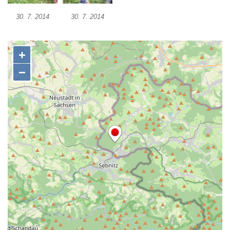
čp. 69/1 v Českých Budějovicích
30. 7. 2014
30. 7. 2014
Socha Jana Valeria Jirsíka u Černé věže v
Českých Budějovicích
Socha Krista klesajícího pod křížem u
kostela svatého Mikuláše v Českých
Budějovicích
Socha svatého Jana Nepomuckého u
kostela svaté Rodiny v Českých
Budějovicích
Socha S tebou v parku na Senovážném
náměstí v Českých Budějovicích
Socha Tornádo v parku na Senovážném
náměstí v Českých Budějovicích
Sousoší Humanoidi na Lannově třídě v
Českých Budějovicích