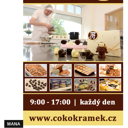
Velešíně
Pomník J. V. Kamarýta v Krumlovské ulici ve
Velešíně
Pamětní deska arcibiskupa Micara ve
vstupu do poutního místa Římov
Plastika Koule v Gutenbergově ulici v
Liberci
Pamětní deska Vojtěcha Kocmicha na
domě čp. 37 v ulici Betlém v Římově
Pomník na paměť zrušení roboty v Plavu
Socha vodníka v Plavu
Socha svatého Jana Nepomuckého v
Třebušíně
Pamětní deska Johanna Nepomuka
Fischera na domě čp. 5/16 na třídě 9.
MANA
května v Rumburku