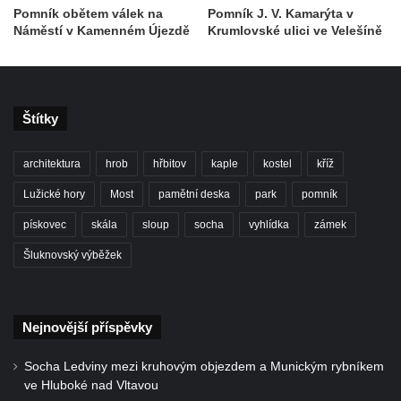
ZOO Dresden
Pomník obětem válek na
Pomník J. V. Kamarýta v
Náměstí v Kamenném Újezdě
Krumlovské ulici ve Velešíně
Socha světce severně od Lužce nad
Vltavou
Pamětní kámen revitalizace Vltavy Vraňany
– Hořín u Lužce nad Vltavou
Štítky
Strom svobody a památník 100 let republiky
architektura
hrob
hřbitov
kaple
kostel
kříž
a 30. výročí listopadu 1989 v Hrobčicích
Boží muka v parku před domem čp. 17 v
Lužické hory
Most
pamětní deska
park
pomník
Hrobčicích
pískovec
skála
sloup
socha
vyhlídka
zámek
Sochy „Klaun a dívenka“ v parku v centru
Šluknovský výběžek
Hrobčic
Socha svatého Antonína poustevníka v
Mirošovicích
Nejnovější příspěvky
Socha vodníka u požární nádrže v
Socha Ledviny mezi kruhovým objezdem a Munickým rybníkem
Mirošovicích
ve Hluboké nad Vltavou
Socha býka před areálem firmy 2JCP v