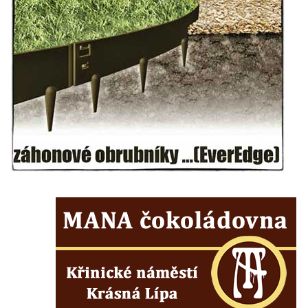
Českých Budějovicích
Socha svatého Václava u pramene v
Semilech
Pamětní deska Tomáše Garrigue Masaryka
na radnici v Českých Budějovicích
Pamětní deska na biskupské rezidenci v
Českých Budějovicích
Pamětní deska Josefa Hloucha na
biskupské rezidenci v Českých
Budějovicích
Socha žáby u rybníčku na Náměstí v
Kamenném Újezdě
Pamětní kámen družebních obcí Kamenný
Újezd a Krauchthal v parku na Náměstí v
Kamenném Újezdě
Socha na náměstí J. V. Kamarýta ve