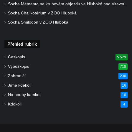
Socha Memento na kruhovém objezdu ve Hluboké nad Vltavou
Račicích
Socha Chalikotérium v ZOO Hluboká
Povodňový sloup II. v Dobříni
Socha Smilodon v ZOO Hluboká
Povodňový sloup I. v Dobříni
Pamětní kámen vodního díla Josefův Důl
Socha svatého Floriána na domě čp. 3 v
Přehled rubrik
Oparnu
Českopis
5 529
Socha svaté Anny u domu čp. 3 v Oparnu
Výběžkopis
718
Lavička Václava Havla v Pardubicích
Zahraničí
230
Lavička Václava Havla v Novém Boru
Jíme kdekoli
16
Lavička Václava Havla v Krásné Lípě
Na houby kamkoli
10
Upoutávka JduHřebenovkou u parkoviště
na Mezní Louce
Kdokoli
4
Kamenný obelisk na vyhlídce u Pravčické
brány
Sousoší svatého Václava, svatého Floriána