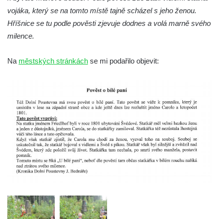
Socha Kozorožec horský v ZOO Hluboká
vojáka, který se na tomto místě tajně scházel s jeho ženou.
Socha Včela v ZOO Hluboká
Hříšnice se tu podle pověsti zjevuje dodnes a volá marně svého
milence.
Socha Housenka v ZOO Hluboká
Socha Nosorožík v ZOO Hluboká
Na
městských stránkách
se mi podařilo objevit:
Socha Rosomák v ZOO Hluboká
Socha Beruška v ZOO Hluboká
Socha Vážka v ZOO Hluboká
Socha Volavka v ZOO Hluboká
Flamingo trůn v ZOO Hluboká
Lavička Kůň Převalského v ZOO Hluboká
Lysá nad Labem, barokní město Šporkovo
Socha Opičákovník v ZOO Hluboká
Socha Roháč v ZOO Hluboká
Socha Mystik v ZOO Hluboká
Reliéf Rodina a práce na budově záložny