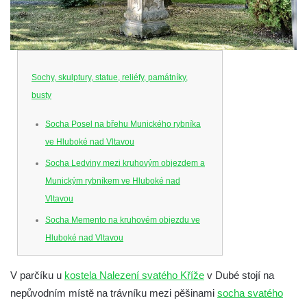
Sochy, skulptury, statue, reliéfy, památníky,
busty
Socha Posel na břehu Munického rybníka
ve Hluboké nad Vltavou
Socha Ledviny mezi kruhovým objezdem a
Munickým rybníkem ve Hluboké nad
Vltavou
Socha Memento na kruhovém objezdu ve
Hluboké nad Vltavou
Socha Chalikotérium v ZOO Hluboká
V parčíku u
kostela Nalezení svatého Kříže
v Dubé stojí na
Socha Smilodon v ZOO Hluboká
nepůvodním místě na trávníku mezi pěšinami
socha svatého
Socha Veledaněk v ZOO Hluboká