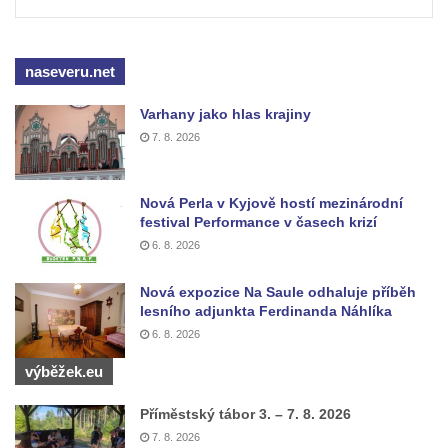
Socha Skupina jeřábů v Tierpark Chemnitz
Socha Panter v ZOO Leipzig
Socha Dívka s mušlí v ZOO Leipzig
naseveru.net
Socha Tygr v ZOO Leipzig
Varhany jako hlas krajiny
Socha Atlet v ZOO Leipzig
7. 8. 2026
Socha Marabu v ZOO Leipzig
Busta Karla Maxe Schneidera v ZOO
Nová Perla v Kyjově hostí mezinárodní
Leipzig
festival Performance v časech krizí
6. 8. 2026
Socha Iásón v ZOO Leipzig
Socha Mladý slon v ZOO Leipzig
Nová expozice Na Saule odhaluje příběh
lesního adjunkta Ferdinanda Náhlíka
Socha Býk v ZOO Dresden
6. 8. 2026
Socha Uprchlý otrok bojuje s divokým psem
v ZOO Dresden
výběžek.eu
Socha krokodýla v ZOO Dresden
Příměstský tábor 3. – 7. 8. 2026
Socha slona v ZOO Dresden
7. 8. 2026