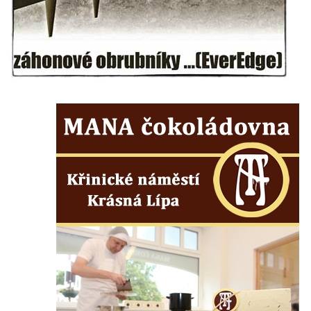
Mirošovicích
Socha býka před areálem firmy 2JCP v
Račicích
Povodňový sloup II. v Dobříni
Povodňový sloup I. v Dobříni
Pamětní kámen vodního díla Josefův Důl
Socha svatého Floriána na domě čp. 3 v
Oparnu
Socha svaté Anny u domu čp. 3 v Oparnu
Lavička Václava Havla v Pardubicích
Lavička Václava Havla v Novém Boru
Lavička Václava Havla v Krásné Lípě
Upoutávka JduHřebenovkou u parkoviště
na Mezní Louce
Kamenný obelisk na vyhlídce u Pravčické