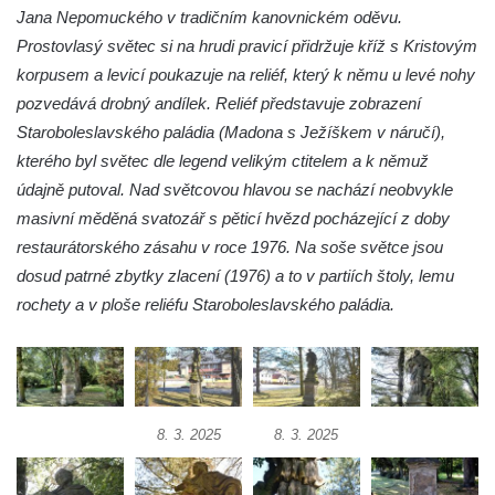
Sousoší Kalvárie před klášterem
Jana Nepomuckého v tradičním kanovnickém oděvu.
dominikánů u Piaristického náměstí v
Prostovlasý světec si na hrudi pravicí přidržuje kříž s Kristovým
Českých Budějovicích
korpusem a levicí poukazuje na reliéf, který k němu u levé nohy
pozvedává drobný andílek. Reliéf představuje zobrazení
Socha svatého Václava u pramene v
Staroboleslavského paládia (Madona s Ježíškem v náručí),
Semilech
kterého byl světec dle legend velikým ctitelem a k němuž
Pamětní deska Tomáše Garrigue Masaryka
údajně putoval. Nad světcovou hlavou se nachází neobvykle
na radnici v Českých Budějovicích
masivní měděná svatozář s pěticí hvězd pocházející z doby
Pamětní deska na biskupské rezidenci v
restaurátorského zásahu v roce 1976. Na soše světce jsou
Českých Budějovicích
dosud patrné zbytky zlacení (1976) a to v partiích štoly, lemu
Pamětní deska Josefa Hloucha na
rochety a v ploše reliéfu Staroboleslavského paládia.
biskupské rezidenci v Českých
Budějovicích
Socha žáby u rybníčku na Náměstí v
Kamenném Újezdě
8. 3. 2025
8. 3. 2025
Pamětní kámen družebních obcí Kamenný
Újezd a Krauchthal v parku na Náměstí v