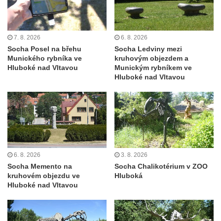
v Duchcově
Pamětní kámen rybníka Barbory v
Duchcově
7. 8. 2026
6. 8. 2026
Delfín na Sfingovém rybníku v zámeckém
Socha Posel na břehu
Socha Ledviny mezi
parku v Duchcově
Munického rybníka ve
kruhovým objezdem a
Hluboké nad Vltavou
Munickým rybníkem ve
Sfinga II. na Sfingovém rybníku v
Hluboké nad Vltavou
zámeckém parku v Duchcově
Sfinga I. na Sfingovém rybníku v zámeckém
parku v Duchcově
Socha Minervy na nádvoří zámku v
Duchcově
6. 8. 2026
3. 8. 2026
Socha Herkula se saní na nádvoří zámku v
Socha Memento na
Socha Chalikotérium v ZOO
Duchcově
kruhovém objezdu ve
Hluboká
Hluboké nad Vltavou
Socha Herkula se lvem na nádvoří zámku v
Duchcově
Socha Marse na nádvoří zámku v