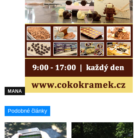
brány
Sousoší svatého Václava, svatého Floriána
a svatého Jana Nepomuckého východně
od Mezné
Socha vodníka na trase naučné stezky v
Srbské Kamenici
Podstavec v zámecké zahradě v Duchcově
Sousoší dětí u obecního úřadu v Janově
Socha Andromedé u pavilonu Reinerovy
fresky v Duchcově
MANA
Socha Amfitrité u pavilonu Reinerovy fresky
v Duchcově
Podobné články
Socha Flóry u pavilonu Reinerovy fresky v
Duchcově
Socha Afrodité u pavilonu Reinerovy fresky