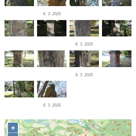
Kamenném Újezdě
Socha na náměstí J. V. Kamarýta ve
8. 3. 2025
Velešíně
Pomník J. V. Kamarýta v Krumlovské ulici ve
Velešíně
8. 3. 2025
Pamětní deska arcibiskupa Micara ve
vstupu do poutního místa Římov
Plastika Koule v Gutenbergově ulici v
Liberci
8. 3. 2025
Pamětní deska Vojtěcha Kocmicha na
domě čp. 37 v ulici Betlém v Římově
Pomník na paměť zrušení roboty v Plavu
8. 3. 2025
Socha vodníka v Plavu
Socha svatého Jana Nepomuckého v
Třebušíně
Pamětní deska Johanna Nepomuka