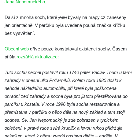
Jana Nepomuckého
.
Socha Koroun bezzubý v ZOO Hluboká
Socha Plejtvák obrovský v ZOO Hluboká
Další z mnoha soch, které
jsou
bývaly na mapy.cz zaneseny
jen orientačně. V parčíku byla uvedena pouhá značka křížku
Socha Medvěd jeskynní v ZOO Hluboká
bez vysvětlení.
Socha Mamutí lebka v ZOO Hluboká
Socha Mamut srstnatý v ZOO Hluboká
Obecní web
dříve pouze konstatoval existenci sochy. Časem
Socha Orel v ZOO Hluboká
přišla
rozsáhlá aktualizace
:
Socha Vydry si hrají v ZOO Hluboká
Tuto sochu nechal postavit roku 1740 páter Václav Thum u farní
Socha Přátelství v ZOO Hluboká
zahrady v dnešní ulici Požárníků. Kolem roku 1980 došlo k
Socha Matka příroda v ZOO Hluboká
nehodě nákladního automobilu, při které byla poškozena
Socha Lišky v ZOO Hluboká
ohradní zeď zahrady a socha byla pro jistotu přestěhována do
Socha Kudlanka v ZOO Hluboká
parčíku u kostela. V roce 1996 byla socha restaurována a
Socha Vlčice s mládětem v ZOO Hluboká
přemístěna v parčíku o něco dále na nový základ a tam stojí
dodnes. Sv. Jan Nepomucký je zde zobrazen v typickém
Socha Rys číhající na srnu v ZOO Hluboká
oblečení, v pravé ruce svírá krucifix a levou rukou přidržuje
Socha Orlice v ZOO Hluboká
paladium, které k němu zvedá postava dítěte – anděla. V