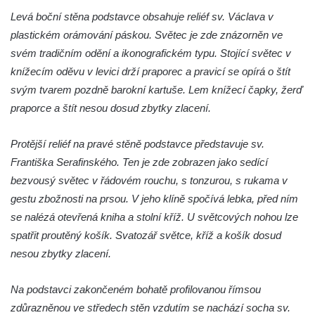
Budějovicích
Levá boční stěna podstavce obsahuje reliéf sv. Václava v
Sochy brouků u Mlýnské stoky v Českých
plastickém orámování páskou. Světec je zde znázorněn ve
Budějovicích
svém tradičním odění a ikonografickém typu. Stojící světec v
Socha svatého Vincence Ferrerského na
knížecím oděvu v levici drží praporec a pravicí se opírá o štít
nádvoří kláštera dominikánů v Českých
svým tvarem pozdně barokní kartuše. Lem knížecí čapky, žerď
Budějovicích
praporce a štít nesou dosud zbytky zlacení.
Socha svatého Zachariáše na nádvoří
Protější reliéf na pravé stěně podstavce představuje sv.
kláštera dominikánů v Českých
Františka Serafinského. Ten je zde zobrazen jako sedící
Budějovicích
bezvousý světec v řádovém rouchu, s tonzurou, s rukama v
Socha svatého Josefa na nádvoří kláštera
gestu zbožnosti na prsou. V jeho klíně spočívá lebka, před ním
dominikánů v Českých Budějovicích
se nalézá otevřená kniha a stolní kříž. U světcových nohou lze
Socha svaté Anny na nádvoří kláštera
spatřit proutěný košík. Svatozář světce, kříž a košík dosud
dominikánů v Českých Budějovicích
nesou zbytky zlacení.
Socha svatého Dominika na nádvoří
kláštera dominikánů v Českých
Na podstavci zakončeném bohatě profilovanou římsou
Budějovicích
zdůrazněnou ve středech stěn vzdutím se nachází socha sv.