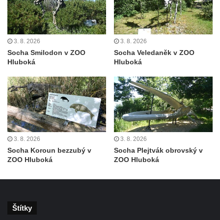
Duchcově
Socha svatého Václava u kostela
Zvěstování Panny Marie v Duchcově
3. 8. 2026
3. 8. 2026
Socha svatého Prokopa u kostela
Socha Smilodon v ZOO
Socha Veledaněk v ZOO
Zvěstování Panny Marie v Duchcově
Hluboká
Hluboká
Socha Hoch vytahující si trn z paty v Knížecí
zahradě v zámeckém parku v Duchcově
Socha Niké v Knížecí zahradě v zámeckém
parku v Duchcově
Socha Walthera von der Vogelweide v
3. 8. 2026
3. 8. 2026
Duchcově
Socha Koroun bezzubý v
Socha Plejtvák obrovský v
ZOO Hluboká
ZOO Hluboká
Busta Bedřicha Smetany v sadech B.
Smetany v Duchcově
Busta Ludwiga van Beethovena v sadech
B. Smetany v Duchcově
Štítky
Pomník neznámého účelu v sadech Boženy