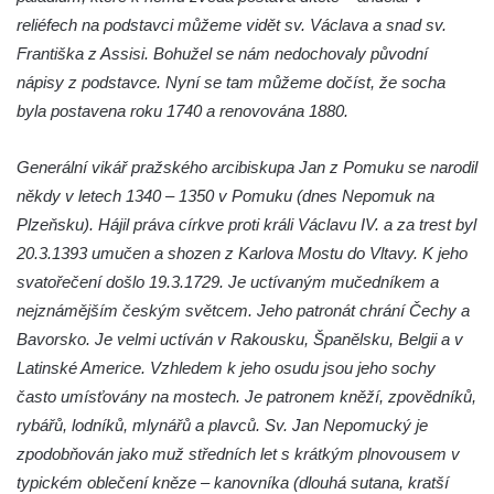
Socha Tygr v ZOO Hluboká
reliéfech na podstavci můžeme vidět sv. Václava a snad sv.
Socha Želva v ZOO Hluboká
Františka z Assisi. Bohužel se nám nedochovaly původní
Socha Kozorožec horský v ZOO Hluboká
nápisy z podstavce. Nyní se tam můžeme dočíst, že socha
byla postavena roku 1740 a renovována 1880.
Socha Včela v ZOO Hluboká
Socha Housenka v ZOO Hluboká
Generální vikář pražského arcibiskupa Jan z Pomuku se narodil
Socha Nosorožík v ZOO Hluboká
někdy v letech 1340 – 1350 v Pomuku (dnes Nepomuk na
Socha Rosomák v ZOO Hluboká
Plzeňsku). Hájil práva církve proti králi Václavu IV. a za trest byl
Socha Beruška v ZOO Hluboká
20.3.1393 umučen a shozen z Karlova Mostu do Vltavy. K jeho
svatořečení došlo 19.3.1729. Je uctívaným mučedníkem a
Socha Vážka v ZOO Hluboká
nejznámějším českým světcem. Jeho patronát chrání Čechy a
Socha Volavka v ZOO Hluboká
Bavorsko. Je velmi uctíván v Rakousku, Španělsku, Belgii a v
Flamingo trůn v ZOO Hluboká
Latinské Americe. Vzhledem k jeho osudu jsou jeho sochy
Lavička Kůň Převalského v ZOO Hluboká
často umísťovány na mostech. Je patronem kněží, zpovědníků,
Lysá nad Labem, barokní město Šporkovo
rybářů, lodníků, mlynářů a plavců. Sv. Jan Nepomucký je
zpodobňován jako muž středních let s krátkým plnovousem v
Socha Opičákovník v ZOO Hluboká
typickém oblečení kněze – kanovníka (dlouhá sutana, kratší
Socha Roháč v ZOO Hluboká