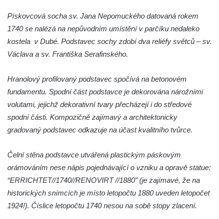
Sousoší Humanoidi na Lannově třídě v
Českých Budějovicích
Pískovcová socha sv. Jana Nepomuckého datovaná rokem
1740 se nalézá na nepůvodním umístění v parčíku nedaleko
Pomník Vojtěcha Adalberta Lanny v parku
kostela v Dubé. Podstavec sochy zdobí dva reliéfy světců – sv.
Na Sadech v Českých Budějovicích
Václava a sv. Františka Serafinského.
Pomník Přemysla Otakara II. v parku Na
Sadech v Českých Budějovicích
Hranolový profilovaný podstavec spočívá na betonovém
Socha Mateřství v parku Na Sadech v
fundamentu. Spodní část podstavce je dekorována nárožními
Českých Budějovicích
volutami, jejichž dekorativní tvary přecházejí i do středové
Památník Otokara Mokrého v parku Na
spodní části. Kompozičně zajímavý a architektonicky
Sadech v Českých Budějovicích
gradovaný podstavec odkazuje na účast kvalitního tvůrce.
Poslední dochovaný tramvajový sloup na
Pražské třídě v Českých Budějovicích
Čelní stěna podstavce utvářená plastickým páskovým
orámováním nese nápis pojednávající o vzniku a opravě statue:
Socha Civilizovaní na Husově třídě v
“ERRICHTET//1740//RENOVIRT //1880” (je zajímavé, že na
Českých Budějovicích
historických snímcích je místo letopočtu 1880 uveden letopočet
Socha svatého Jana Nepomuckého Na
1924!). Číslice letopočtu 1740 nesou na sobě stopy zlacení.
Sadech u Mlýnské stoky v Českých