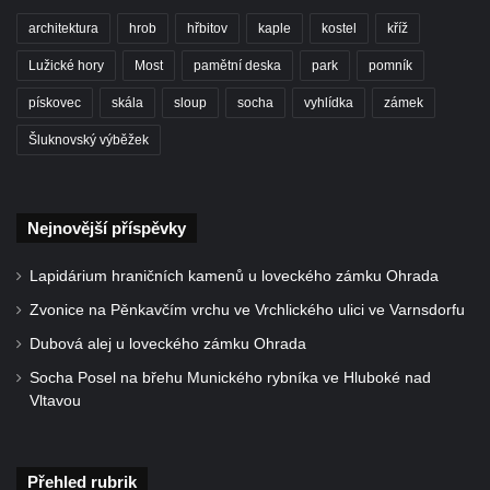
Němcové v Duchcově
architektura
hrob
hřbitov
kaple
kostel
kříž
Památník Johanna Wolfganga Goetha u
Lužické hory
Most
pamětní deska
park
pomník
polikliniky v Nejdku
pískovec
skála
sloup
socha
vyhlídka
zámek
Socha svatého Salvátora před kostelem
Šluknovský výběžek
svatých Petra a Pavla v Jeníkově
Socha svatého Pavla před kostelem
svatých Petra a Pavla v Jeníkově
Nejnovější příspěvky
Socha svatého Petra před kostelem svatých
Petra a Pavla v Jeníkově
Lapidárium hraničních kamenů u loveckého zámku Ohrada
Socha svatého Jana Nepomuckého před
Zvonice na Pěnkavčím vrchu ve Vrchlického ulici ve Varnsdorfu
kostelem svatých Petra a Pavla v Jeníkově
Dubová alej u loveckého zámku Ohrada
Obrázek Ježíš jako Dobrý pastýř u studánky
Socha Posel na břehu Munického rybníka ve Hluboké nad
Pod obrázkem na Kamenné cestě pod
Vltavou
Plešným
Olžin pád
Přehled rubrik
Socha svatého Rocha na schodišti ke