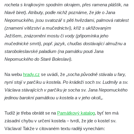
rocheta s krajkovým spodním okrajem, přes ramena pláštík, na
Socha Mystik v ZOO Hluboká
hlavě biret). Atributy, podle nichž poznáme, že jde o Jana
Reliéf Rodina a práce na budově záložny
Nepomuckého, jsou svatozář s pěti hvězdami, palmová ratolest
čp. 69/1 v Českých Budějovicích
(znamení vítězství a mučednictví), kříž s ukřižovaným
Socha Jana Valeria Jirsíka u Černé věže v
Ježíšem, znázornění mostu či vody (připomínka jeho
Českých Budějovicích
mučednické smrti), popř. jazyk, chuďas dostávající almužnu a
staroboleslavské paladium (na památku pouti Jana
Socha Krista klesajícího pod křížem u
Nepomuckého do Staré Boleslavi).
kostela svatého Mikuláše v Českých
Budějovicích
Na webu
hrady.cz
se uvádí, že „
socha původně stávala u fary,
Socha svatého Jana Nepomuckého u
nyní stojí v parčíku u kostela. Po krádeži soch sv. Ludmily a sv.
kostela svaté Rodiny v Českých
Václava stávajících v parčíku je socha sv. Jana Nepomuckého
Budějovicích
jedinou barokní památkou u kostela a v jeho okolí
„.
Socha S tebou v parku na Senovážném
náměstí v Českých Budějovicích
Tudíž je třeba obrátit se na
Památkový katalog
, byť ten má
Socha Tornádo v parku na Senovážném
zásadní chybu v určení kostela – tvrdí, že jde o kostel sv.
náměstí v Českých Budějovicích
Václava! Takže v citovaném textu raději vynechám: