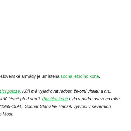
koslovenské armády je umístěna
socha ležícího koně
.
ící poloze
. Kůň má vyjadřovat radost, životní vitalitu a hru.
 kůň těsně před smrtí.
Plastika koně
byla v parku osazena roku
 (1989-1994). Sochař Stanislav Hanzík vytvořil v severních
o Most.