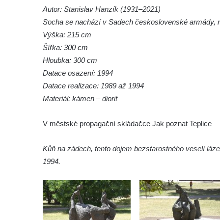
Socha Mamut srstnatý v ZOO Hluboká
Autor: Stanislav Hanzík (1931–2021)
Socha Orel v ZOO Hluboká
Socha se nachází v Sadech československé armády, n
Socha Vydry si hrají v ZOO Hluboká
Výška: 215 cm
Šířka: 300 cm
Socha Přátelství v ZOO Hluboká
Hloubka: 300 cm
Socha Matka příroda v ZOO Hluboká
Datace osazení: 1994
Socha Lišky v ZOO Hluboká
Datace realizace: 1989 až 1994
Socha Kudlanka v ZOO Hluboká
Materiál: kámen – diorit
Socha Vlčice s mládětem v ZOO Hluboká
V městské propagační skládačce Jak poznat Teplice – n
Socha Rys číhající na srnu v ZOO Hluboká
Socha Orlice v ZOO Hluboká
Kůň na zádech, tento dojem bezstarostného veselí láz
Socha Tygr v ZOO Hluboká
1994.
Socha Želva v ZOO Hluboká
Socha Kozorožec horský v ZOO Hluboká
Socha Včela v ZOO Hluboká
Socha Housenka v ZOO Hluboká