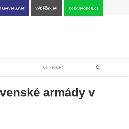
naseveru.net
výběžek.eu
cokolivokoli.cz
ovenské armády v