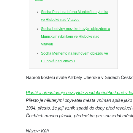
Socha Posel na břehu Munického rybníka
ve Hluboké nad Vltavou
Socha Ledviny mezi kruhovým objezdem a
Munickým rybníkem ve Hluboké nad
Vltavou
Socha Memento na kruhovém objezdu ve
Hluboké nad Vltavou
Socha Chalikotérium v ZOO Hluboká
Naproti kostelu svaté Alžběty Uherské v Sadech Čes
Socha Smilodon v ZOO Hluboká
Socha Veledaněk v ZOO Hluboká
Plastika představuje nezvykle zpodobněného koně v lež
Socha Koroun bezzubý v ZOO Hluboká
Přesto je některými obyvateli města vnímán spíše jako
Socha Plejtvák obrovský v ZOO Hluboká
1994, přesto, že její vznik spadá do doby před revolucí
Čechách mnoho plastik, především pro sousední měst
Socha Medvěd jeskynní v ZOO Hluboká
Socha Mamutí lebka v ZOO Hluboká
Název: Kůň