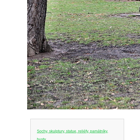
Sochy, skulptury, statue, reliéfy, památníky,
busty