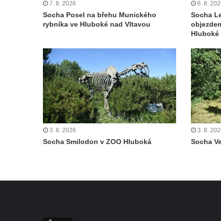
Sadech v Českých Budějovicích
7. 8. 2026
6. 8. 20
Socha Posel na břehu Munického
Socha L
Socha Mateřství v parku Na Sadech v
rybníka ve Hluboké nad Vltavou
objezde
Českých Budějovicích
Hluboké 
Památník Otokara Mokrého v parku Na
Sadech v Českých Budějovicích
Poslední dochovaný tramvajový sloup na
Pražské třídě v Českých Budějovicích
Socha Civilizovaní na Husově třídě v
Českých Budějovicích
Socha svatého Jana Nepomuckého Na
3. 8. 2026
3. 8. 20
Socha Smilodon v ZOO Hluboká
Socha V
Sadech u Mlýnské stoky v Českých
Budějovicích
Sochy brouků u Mlýnské stoky v Českých
Budějovicích
Socha svatého Vincence Ferrerského na
nádvoří kláštera dominikánů v Českých