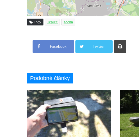
Socha Krista klesajícího pod křížem u
kostela svatého Mikuláše v Českých
Tagy
Teplice
socha
Budějovicích
Socha svatého Jana Nepomuckého u
Tiskno
kostela svaté Rodiny v Českých
Facebook
Twitter
Budějovicích
Socha S tebou v parku na Senovážném
náměstí v Českých Budějovicích
Podobné články
Socha Tornádo v parku na Senovážném
náměstí v Českých Budějovicích
Sousoší Humanoidi na Lannově třídě v
Českých Budějovicích
Pomník Vojtěcha Adalberta Lanny v parku
Na Sadech v Českých Budějovicích
Pomník Přemysla Otakara II. v parku Na