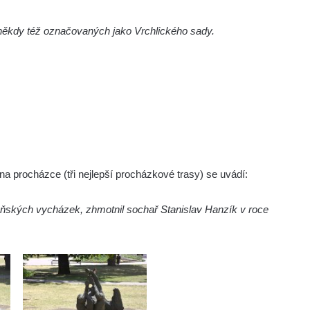
ěkdy též označovaných jako Vrchlického sady.
a procházce (tři nejlepší procházkové trasy) se uvádí:
eňských vycházek, zhmotnil sochař Stanislav Hanzík v roce