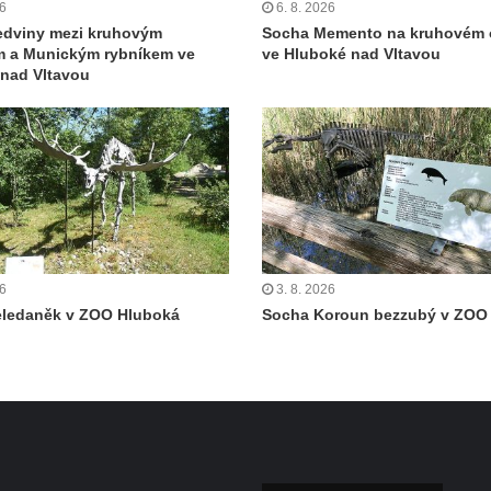
26
6. 8. 2026
edviny mezi kruhovým
Socha Memento na kruhovém 
m a Munickým rybníkem ve
ve Hluboké nad Vltavou
nad Vltavou
26
3. 8. 2026
eledaněk v ZOO Hluboká
Socha Koroun bezzubý v ZOO