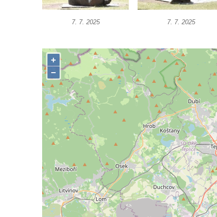
Socha Nosorožík v ZOO Hluboká
7. 7. 2025
7. 7. 2025
Socha Rosomák v ZOO Hluboká
Socha Beruška v ZOO Hluboká
Socha Vážka v ZOO Hluboká
Socha Volavka v ZOO Hluboká
Flamingo trůn v ZOO Hluboká
Lavička Kůň Převalského v ZOO Hluboká
Lysá nad Labem, barokní město Šporkovo
Socha Opičákovník v ZOO Hluboká
Socha Roháč v ZOO Hluboká
Socha Mystik v ZOO Hluboká
Reliéf Rodina a práce na budově záložny
čp. 69/1 v Českých Budějovicích
Socha Jana Valeria Jirsíka u Černé věže v
Českých Budějovicích