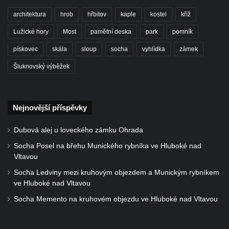
Socha býka před areálem firmy 2JCP v
architektura
hrob
hřbitov
kaple
kostel
kříž
Račicích
Lužické hory
Most
pamětní deska
park
pomník
Povodňový sloup II. v Dobříni
pískovec
skála
sloup
socha
vyhlídka
zámek
Povodňový sloup I. v Dobříni
Šluknovský výběžek
Pamětní kámen vodního díla Josefův Důl
Socha svatého Floriána na domě čp. 3 v
Oparnu
Nejnovější příspěvky
Socha svaté Anny u domu čp. 3 v Oparnu
Lavička Václava Havla v Pardubicích
Dubová alej u loveckého zámku Ohrada
Lavička Václava Havla v Novém Boru
Socha Posel na břehu Munického rybníka ve Hluboké nad
Vltavou
Lavička Václava Havla v Krásné Lípě
Socha Ledviny mezi kruhovým objezdem a Munickým rybníkem
Upoutávka JduHřebenovkou u parkoviště
ve Hluboké nad Vltavou
na Mezní Louce
Socha Memento na kruhovém objezdu ve Hluboké nad Vltavou
Kamenný obelisk na vyhlídce u Pravčické
brány