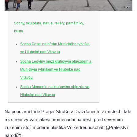
Sochy, skulptury, statue, reliéfy, památníky,
busty
Socha Posel na břehu Munického rybníka
ve Hluboké nad Vltavou
Socha Ledviny mezi kruhovým objezdem a
Munickým rybníkem ve Hluboké nad
Vltavou
Socha Memento na kruhovém objezdu ve
Hluboké nad Vltavou
Socha Chalikotérium v ZOO Hluboká
Na populární třídě Prager Straße v Drážďanech v místech, kde
Socha Smilodon v ZOO Hluboká
rozšíření vytváří jakési promenádní náměstí před severním
Socha Veledaněk v ZOO Hluboká
zúžením stojí moderní plastika Völkerfreundschaft („Přátelství
Socha Koroun bezzubý v ZOO Hluboká
národů“).