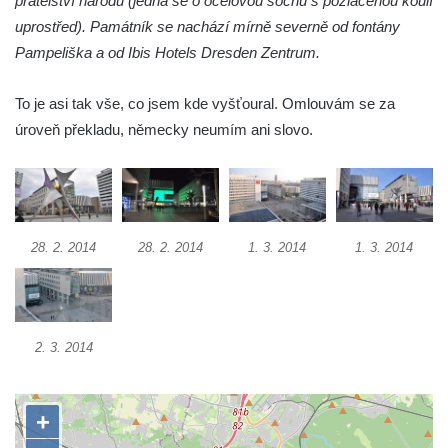
přátelství národů (jedná se o ocelovou sochu s pozlacenou koulí
Reliéf Rodina a práce na budově záložny
uprostřed). Památník se nachází mírně severně od fontány
čp. 69/1 v Českých Budějovicích
Pampeliška a od Ibis Hotels Dresden Zentrum.
Socha Jana Valeria Jirsíka u Černé věže v
To je asi tak vše, co jsem kde vyšťoural. Omlouvám se za
Českých Budějovicích
úroveň překladu, německy neumím ani slovo.
Socha Krista klesajícího pod křížem u
kostela svatého Mikuláše v Českých
Budějovicích
Socha svatého Jana Nepomuckého u
kostela svaté Rodiny v Českých
28. 2. 2014
28. 2. 2014
1. 3. 2014
1. 3. 2014
Budějovicích
Socha S tebou v parku na Senovážném
náměstí v Českých Budějovicích
2. 3. 2014
Socha Tornádo v parku na Senovážném
náměstí v Českých Budějovicích
Sousoší Humanoidi na Lannově třídě v
Českých Budějovicích