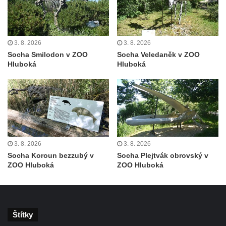
Socha divokého prasete před vstupem do
ZOO Dresden
Socha světce severně od Lužce nad
3. 8. 2026
3. 8. 2026
Vltavou
Socha Smilodon v ZOO
Socha Veledaněk v ZOO
Pamětní kámen revitalizace Vltavy Vraňany
Hluboká
Hluboká
– Hořín u Lužce nad Vltavou
Strom svobody a památník 100 let republiky
a 30. výročí listopadu 1989 v Hrobčicích
Boží muka v parku před domem čp. 17 v
Hrobčicích
3. 8. 2026
3. 8. 2026
Sochy „Klaun a dívenka“ v parku v centru
Socha Koroun bezzubý v
Socha Plejtvák obrovský v
Hrobčic
ZOO Hluboká
ZOO Hluboká
Socha svatého Antonína poustevníka v
Mirošovicích
Socha vodníka u požární nádrže v
Štítky
Mirošovicích