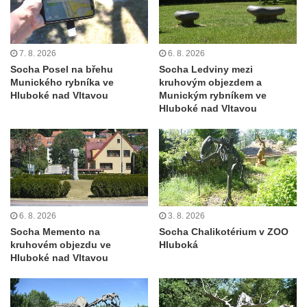
Socha Panter v ZOO Leipzig
Socha Dívka s mušlí v ZOO Leipzig
Socha Tygr v ZOO Leipzig
7. 8. 2026
6. 8. 2026
Socha Atlet v ZOO Leipzig
Socha Posel na břehu
Socha Ledviny mezi
Munického rybníka ve
kruhovým objezdem a
Socha Marabu v ZOO Leipzig
Hluboké nad Vltavou
Munickým rybníkem ve
Busta Karla Maxe Schneidera v ZOO
Hluboké nad Vltavou
Leipzig
Socha Iásón v ZOO Leipzig
Socha Mladý slon v ZOO Leipzig
Socha Býk v ZOO Dresden
Socha Uprchlý otrok bojuje s divokým psem
6. 8. 2026
3. 8. 2026
v ZOO Dresden
Socha Memento na
Socha Chalikotérium v ZOO
kruhovém objezdu ve
Hluboká
Socha krokodýla v ZOO Dresden
Hluboké nad Vltavou
Socha slona v ZOO Dresden
Socha Faun s medvíďaty v ZOO Dresden