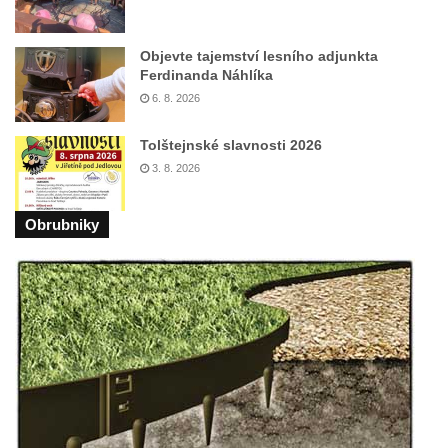
Českých Budějovicích
Socha svatého Václava u pramene v
Objevte tajemství lesního adjunkta
Ferdinanda Náhlíka
Semilech
6. 8. 2026
Pamětní deska Tomáše Garrigue Masaryka
na radnici v Českých Budějovicích
Tolštejnské slavnosti 2026
Pamětní deska na biskupské rezidenci v
3. 8. 2026
Českých Budějovicích
Obrubniky
Pamětní deska Josefa Hloucha na
biskupské rezidenci v Českých
Budějovicích
Socha žáby u rybníčku na Náměstí v
Kamenném Újezdě
Pamětní kámen družebních obcí Kamenný
Újezd a Krauchthal v parku na Náměstí v
Kamenném Újezdě