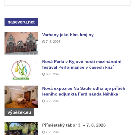
Budějovicích
Socha svatého Vincence Ferrerského na
naseveru.net
nádvoří kláštera dominikánů v Českých
Budějovicích
Varhany jako hlas krajiny
7. 8. 2026
Socha svatého Zachariáše na nádvoří
kláštera dominikánů v Českých
Budějovicích
Nová Perla v Kyjově hostí mezinárodní
festival Performance v časech krizí
Socha svatého Josefa na nádvoří kláštera
6. 8. 2026
dominikánů v Českých Budějovicích
Socha svaté Anny na nádvoří kláštera
Nová expozice Na Saule odhaluje příběh
dominikánů v Českých Budějovicích
lesního adjunkta Ferdinanda Náhlíka
6. 8. 2026
Socha svatého Dominika na nádvoří
kláštera dominikánů v Českých
výběžek.eu
Budějovicích
Příměstský tábor 3. – 7. 8. 2026
Sousoší Kalvárie před klášterem
7. 8. 2026
dominikánů u Piaristického náměstí v