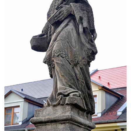
Pamětní deska Johanna Neumanna
severně od Tokáně
Obrázek svatého Huberta na buku svatého
Huberta
Obrázek svatého Jakuba na skále u cesty
východně od Srbské Kamenice
Busta Jana Amose Komenského na domě
čp. 37 v Račicích
Socha ležícího koně v Sadech
Československé armády v Teplicích
Socha Medvídě v Tierpark Chemnitz
Sochy Ležící žena v Tierpark Chemnitz
Sochy Ptáci v Tierpark Chemnitz
Socha Skupina jeřábů v Tierpark Chemnitz
Socha Panter v ZOO Leipzig