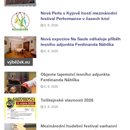
a svatého Jana Nepomuckého východně
Nová Perla v Kyjově hostí mezinárodní
od Mezné
festival Performance v časech krizí
Socha vodníka na trase naučné stezky v
6. 8. 2026
Srbské Kamenici
Podstavec v zámecké zahradě v Duchcově
Nová expozice Na Saule odhaluje příběh
lesního adjunkta Ferdinanda Náhlíka
Sousoší dětí u obecního úřadu v Janově
6. 8. 2026
Socha Andromedé u pavilonu Reinerovy
výběžek.eu
fresky v Duchcově
Socha Amfitrité u pavilonu Reinerovy fresky
Objevte tajemství lesního adjunkta
Ferdinanda Náhlíka
v Duchcově
6. 8. 2026
Socha Flóry u pavilonu Reinerovy fresky v
Duchcově
Tolštejnské slavnosti 2026
Socha Afrodité u pavilonu Reinerovy fresky
3. 8. 2026
v Duchcově
Pamětní kámen rybníka Barbory v
Mezinárodní hudební festival varhanní