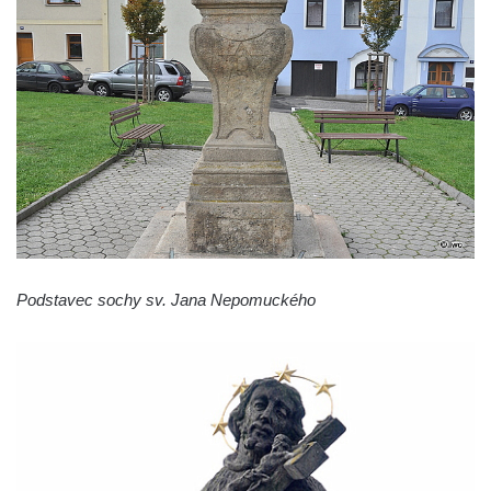
Velešíně
Pomník J. V. Kamarýta v Krumlovské ulici ve
Velešíně
Pamětní deska arcibiskupa Micara ve
vstupu do poutního místa Římov
Plastika Koule v Gutenbergově ulici v
Liberci
Pamětní deska Vojtěcha Kocmicha na
domě čp. 37 v ulici Betlém v Římově
Pomník na paměť zrušení roboty v Plavu
Podstavec sochy sv. Jana Nepomuckého
Socha vodníka v Plavu
Socha svatého Jana Nepomuckého v
Třebušíně
Pamětní deska Johanna Nepomuka
Fischera na domě čp. 5/16 na třídě 9.
května v Rumburku