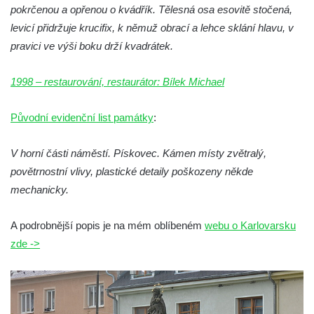
Reliéf Rodina a práce na budově záložny
pokrčenou a opřenou o kvádřík. Tělesná osa esovitě stočená,
čp. 69/1 v Českých Budějovicích
levicí přidržuje krucifix, k němuž obrací a lehce sklání hlavu, v
Socha Jana Valeria Jirsíka u Černé věže v
pravici ve výši boku drží kvadrátek.
Českých Budějovicích
Socha Krista klesajícího pod křížem u
1998 – restaurování, restaurátor: Bílek Michael
kostela svatého Mikuláše v Českých
Původní evidenční list památky
Budějovicích
:
Socha svatého Jana Nepomuckého u
V horní části náměstí. Pískovec. Kámen místy zvětralý,
kostela svaté Rodiny v Českých
povětrnostní vlivy, plastické detaily poškozeny někde
Budějovicích
mechanicky.
Socha S tebou v parku na Senovážném
náměstí v Českých Budějovicích
A podrobnější popis je na mém oblíbeném
webu o Karlovarsku
Socha Tornádo v parku na Senovážném
zde ->
náměstí v Českých Budějovicích
Sousoší Humanoidi na Lannově třídě v
Českých Budějovicích