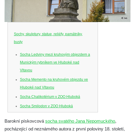
Sochy, skulptury, statue, reliéfy, památníky,
busty
Socha Ledviny mezi kruhovým objezdem a
Munickým rybníkem ve Hluboké nad
Vltavou
Socha Memento na kruhovém objezdu ve
Hluboké nad Vltavou
Socha Chalikotérium v ZOO Hluboká
Socha Smilodon v ZOO Hluboká
Socha Veledaněk v ZOO Hluboká
Barokní pískovcová
socha svatého Jana Nepomuckého
,
Socha Koroun bezzubý v ZOO Hluboká
pocházející od neznámého autora z první poloviny 18. století,
Socha Plejtvák obrovský v ZOO Hluboká