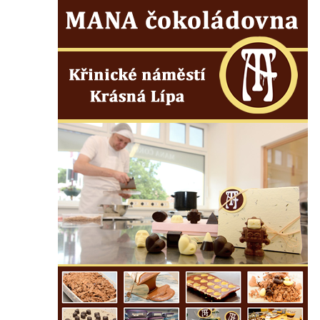
Zvěstování Panny Marie v Duchcově
Socha svatého Prokopa u kostela
Zvěstování Panny Marie v Duchcově
Socha Hoch vytahující si trn z paty v Knížecí
zahradě v zámeckém parku v Duchcově
Socha Niké v Knížecí zahradě v zámeckém
parku v Duchcově
Socha Walthera von der Vogelweide v
Duchcově
Busta Bedřicha Smetany v sadech B.
Smetany v Duchcově
Busta Ludwiga van Beethovena v sadech
B. Smetany v Duchcově
Pomník neznámého účelu v sadech Boženy
Němcové v Duchcově
Památník Johanna Wolfganga Goetha u