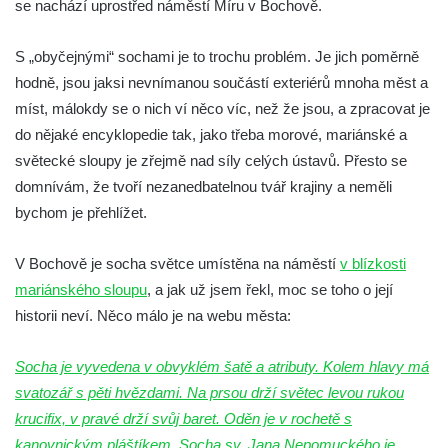
se nachází uprostřed náměstí Míru v Bochově.
Socha Medvěd jeskynní v ZOO Hluboká
S „obyčejnými“ sochami je to trochu problém. Je jich poměrně
Socha Mamutí lebka v ZOO Hluboká
hodně, jsou jaksi nevnímanou součástí exteriérů mnoha měst a
Socha Mamut srstnatý v ZOO Hluboká
míst, málokdy se o nich ví něco víc, než že jsou, a zpracovat je
Socha Orel v ZOO Hluboká
do nějaké encyklopedie tak, jako třeba morové, mariánské a
Socha Vydry si hrají v ZOO Hluboká
světecké sloupy je zřejmě nad síly celých ústavů. Přesto se
Socha Přátelství v ZOO Hluboká
domnívám, že tvoří nezanedbatelnou tvář krajiny a neměli
bychom je přehlížet.
Socha Matka příroda v ZOO Hluboká
Socha Lišky v ZOO Hluboká
V Bochově je socha světce umístěna na náměstí
v blízkosti
Socha Kudlanka v ZOO Hluboká
mariánského sloupu
, a jak už jsem řekl, moc se toho o její
Socha Vlčice s mládětem v ZOO Hluboká
historii neví. Něco málo je na webu města:
Socha Rys číhající na srnu v ZOO Hluboká
Socha je vyvedena v obvyklém šatě a atributy. Kolem hlavy má
Socha Orlice v ZOO Hluboká
svatozář s pěti hvězdami. Na prsou drží světec levou rukou
Socha Tygr v ZOO Hluboká
krucifix, v pravé drží svůj baret. Oděn je v rochetě s
Socha Želva v ZOO Hluboká
kanovnickým pláštíkem. Socha sv. Jana Nepomuckého je