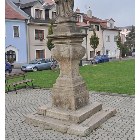
Budějovicích
Socha svatého Vincence Ferrerského na
nádvoří kláštera dominikánů v Českých
Budějovicích
Socha svatého Zachariáše na nádvoří
kláštera dominikánů v Českých
Budějovicích
Socha svatého Josefa na nádvoří kláštera
dominikánů v Českých Budějovicích
Socha svaté Anny na nádvoří kláštera
dominikánů v Českých Budějovicích
Socha svatého Dominika na nádvoří
kláštera dominikánů v Českých
Budějovicích
Sousoší Kalvárie před klášterem
dominikánů u Piaristického náměstí v