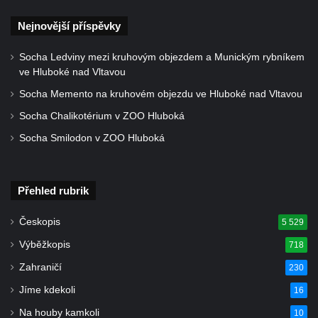
Socha Albrechta z Valdštejna na náměstí T.
Nejnovější příspěvky
G. Masaryka ve Frýdlantu
Socha Ledviny mezi kruhovým objezdem a Munickým rybníkem
Reliéf Albrechta z Valdštejna na
ve Hluboké nad Vltavou
Valdštejnské lékárně na Hrnčířském
Socha Memento na kruhovém objezdu ve Hluboké nad Vltavou
náměstí ve Frýdlantu
Socha Chalikotérium v ZOO Hluboká
Pamětní kámen Pamět v krajině Trojmezí u
Křížové cesty na Křížovém vrchu ve
Socha Smilodon v ZOO Hluboká
Frýdlantu
Sousoší svatého Víta, svatého Jana
Přehled rubrik
Nepomuckého a svatého Václava v Děčíně
na Staroměstském mostě
Českopis
5 529
Torzo pomníku Filipa Kinského u kaple
Výběžkopis
718
svatého Jana Nepomuckého ve Sloupu v
Zahraničí
230
Čechách
Jíme kdekoli
16
Reliéf na průčelí obchodního domu čp. 849
Na houby kamkoli
10
na třídě T. G. Masaryka v Novém Boru