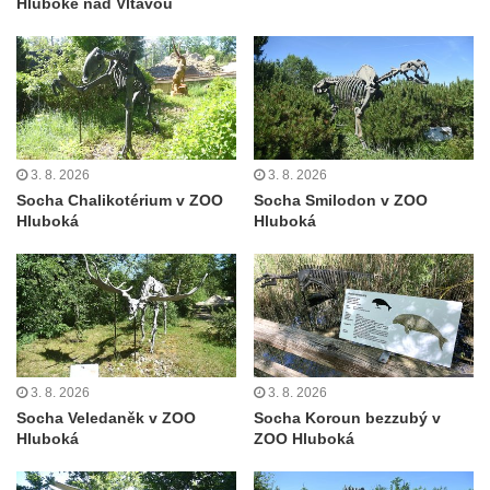
Hluboké nad Vltavou
Socha svatého Jana Nepomuckého na
schodišti ke kostelu Nanebevzetí Panny
Marie ve Vilémově
Socha svatého Šebestiána na schodišti ke
kostelu Nanebevzetí Panny Marie ve
Vilémově
3. 8. 2026
3. 8. 2026
Socha Chalikotérium v ZOO
Socha Smilodon v ZOO
Socha svatého Václava na schodišti ke
Hluboká
Hluboká
kostelu Nanebevzetí Panny Marie ve
Vilémově
Socha svaté Rosalie (Rozálie) na schodišti
ke kostelu Nanebevzetí Panny Marie ve
Vilémově
Socha svatého Vojtěcha na schodišti ke
3. 8. 2026
3. 8. 2026
Socha Veledaněk v ZOO
Socha Koroun bezzubý v
kostelu Nanebevzetí Panny Marie ve
Hluboká
ZOO Hluboká
Vilémově
Socha putti II. na schodišti ke kostelu