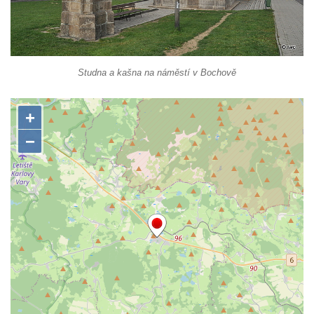
ZOO Dresden
Socha světce severně od Lužce nad
Vltavou
Pamětní kámen revitalizace Vltavy Vraňany
Studna a kašna na náměstí v Bochově
– Hořín u Lužce nad Vltavou
Strom svobody a památník 100 let republiky
a 30. výročí listopadu 1989 v Hrobčicích
Boží muka v parku před domem čp. 17 v
Hrobčicích
Sochy „Klaun a dívenka“ v parku v centru
Hrobčic
Socha svatého Antonína poustevníka v
Mirošovicích
Socha vodníka u požární nádrže v
Mirošovicích
Socha býka před areálem firmy 2JCP v