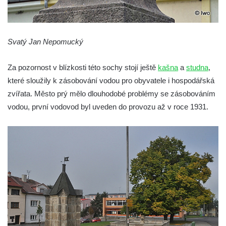
Socha Dívka s mušlí v ZOO Leipzig
Socha Tygr v ZOO Leipzig
Socha Atlet v ZOO Leipzig
Svatý Jan Nepomucký
Socha Marabu v ZOO Leipzig
Za pozornost v blízkosti této sochy stojí ještě
kašna
a
studna
,
Busta Karla Maxe Schneidera v ZOO
které sloužily k zásobování vodou pro obyvatele i hospodářská
Leipzig
zvířata. Město prý mělo dlouhodobé problémy se zásobováním
Socha Iásón v ZOO Leipzig
vodou, první vodovod byl uveden do provozu až v roce 1931.
Socha Mladý slon v ZOO Leipzig
Socha Býk v ZOO Dresden
Socha Uprchlý otrok bojuje s divokým psem
v ZOO Dresden
Socha krokodýla v ZOO Dresden
Socha slona v ZOO Dresden
Socha Faun s medvíďaty v ZOO Dresden
Socha divokého prasete před vstupem do