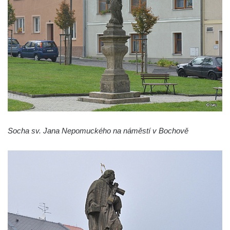
Pomník Vojtěcha Adalberta Lanny v parku
Na Sadech v Českých Budějovicích
Pomník Přemysla Otakara II. v parku Na
Sadech v Českých Budějovicích
Socha Mateřství v parku Na Sadech v
Českých Budějovicích
Památník Otokara Mokrého v parku Na
Sadech v Českých Budějovicích
Poslední dochovaný tramvajový sloup na
Socha sv. Jana Nepomuckého na náměstí v Bochově
Pražské třídě v Českých Budějovicích
Socha Civilizovaní na Husově třídě v
Českých Budějovicích
Socha svatého Jana Nepomuckého Na
Sadech u Mlýnské stoky v Českých
Budějovicích
Sochy brouků u Mlýnské stoky v Českých