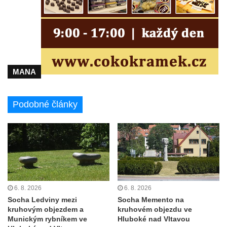
polikliniky v Nejdku
Socha svatého Salvátora před kostelem
svatých Petra a Pavla v Jeníkově
Socha svatého Pavla před kostelem
svatých Petra a Pavla v Jeníkově
MANA
Socha svatého Petra před kostelem svatých
Petra a Pavla v Jeníkově
Podobné články
Socha svatého Jana Nepomuckého před
kostelem svatých Petra a Pavla v Jeníkově
Obrázek Ježíš jako Dobrý pastýř u studánky
Pod obrázkem na Kamenné cestě pod
Plešným
Olžin pád
6. 8. 2026
6. 8. 2026
Socha svatého Rocha na schodišti ke
Socha Ledviny mezi
Socha Memento na
kruhovým objezdem a
kruhovém objezdu ve
kostelu Nanebevzetí Panny Marie ve
Munickým rybníkem ve
Hluboké nad Vltavou
Vilémově