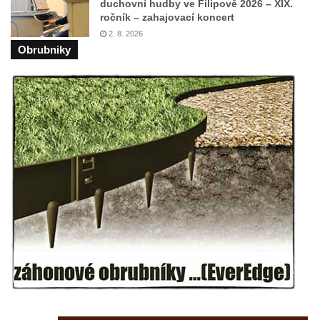
Duchcově
duchovní hudby ve Filipově 2026 – XIX.
ročník – zahajovací koncert
Delfín na Sfingovém rybníku v zámeckém
2. 8. 2026
parku v Duchcově
Obrubniky
Sfinga II. na Sfingovém rybníku v
zámeckém parku v Duchcově
Sfinga I. na Sfingovém rybníku v zámeckém
parku v Duchcově
Socha Minervy na nádvoří zámku v
Duchcově
Socha Herkula se saní na nádvoří zámku v
Duchcově
Socha Herkula se lvem na nádvoří zámku v
Duchcově
Socha Marse na nádvoří zámku v
Duchcově
Socha svatého Václava u kostela