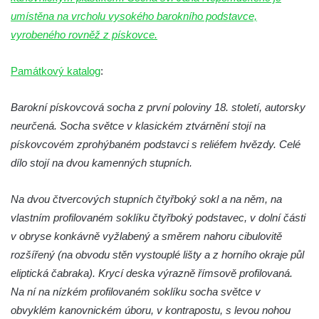
Socha Kozorožec horský v ZOO Hluboká
umístěna na vrcholu vysokého barokního podstavce,
Socha Včela v ZOO Hluboká
vyrobeného rovněž z pískovce.
Socha Housenka v ZOO Hluboká
Památkový katalog
:
Socha Nosorožík v ZOO Hluboká
Socha Rosomák v ZOO Hluboká
Barokní pískovcová socha z první poloviny 18. století, autorsky
Socha Beruška v ZOO Hluboká
neurčená. Socha světce v klasickém ztvárnění stojí na
Socha Vážka v ZOO Hluboká
pískovcovém zprohýbaném podstavci s reliéfem hvězdy. Celé
dílo stojí na dvou kamenných stupních.
Socha Volavka v ZOO Hluboká
Flamingo trůn v ZOO Hluboká
Na dvou čtvercových stupních čtyřboký sokl a na něm, na
Lavička Kůň Převalského v ZOO Hluboká
vlastním profilovaném soklíku čtyřboký podstavec, v dolní části
Lysá nad Labem, barokní město Šporkovo
v obryse konkávně vyžlabený a směrem nahoru cibulovitě
Socha Opičákovník v ZOO Hluboká
rozšířený (na obvodu stěn vystouplé lišty a z horního okraje půl
eliptická čabraka). Krycí deska výrazně římsově profilovaná.
Socha Roháč v ZOO Hluboká
Na ní na nízkém profilovaném soklíku socha světce v
Socha Mystik v ZOO Hluboká
obvyklém kanovnickém úboru, v kontrapostu, s levou nohou