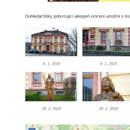
Socha Rosomák v ZOO Hluboká
Socha Beruška v ZOO Hluboká
Dohledat fotky potvrzující alespoň vročení umožní s 
Socha Vážka v ZOO Hluboká
Socha Volavka v ZOO Hluboká
Flamingo trůn v ZOO Hluboká
Lavička Kůň Převalského v ZOO Hluboká
Lysá nad Labem, barokní město Šporkovo
4. 1. 2014
4. 1. 2014
Socha Opičákovník v ZOO Hluboká
Socha Roháč v ZOO Hluboká
Socha Mystik v ZOO Hluboká
Reliéf Rodina a práce na budově záložny
čp. 69/1 v Českých Budějovicích
28. 2. 2024
28. 2. 2024
Socha Jana Valeria Jirsíka u Černé věže v
Českých Budějovicích
Socha Krista klesajícího pod křížem u