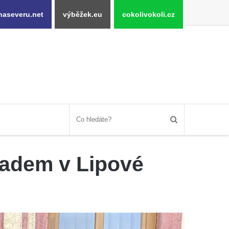
naseveru.net
výběžek.eu
cokolivokoli.cz
řadem v Lipové