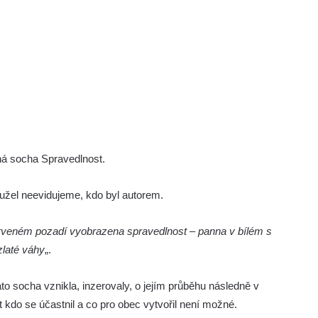
ná socha Spravedlnost.
užel neevidujeme, kdo byl autorem.
rveném pozadí vyobrazena spravedlnost – panna v bílém s
zlaté váhy
„.
ato socha vznikla, inzerovaly, o jejím průběhu následně v
 kdo se účastnil a co pro obec vytvořil není možné.