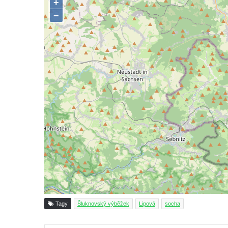
kostela svatého Mikuláše v Českých
Budějovicích
Socha svatého Jana Nepomuckého u
kostela svaté Rodiny v Českých
Budějovicích
Socha S tebou v parku na Senovážném
náměstí v Českých Budějovicích
Socha Tornádo v parku na Senovážném
náměstí v Českých Budějovicích
Sousoší Humanoidi na Lannově třídě v
Českých Budějovicích
Pomník Vojtěcha Adalberta Lanny v parku
Na Sadech v Českých Budějovicích
Pomník Přemysla Otakara II. v parku Na
Tagy
Šluknovský výběžek
Lipová
socha
Sadech v Českých Budějovicích
Socha Mateřství v parku Na Sadech v