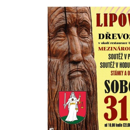
Socha Vydry si hrají v ZOO Hluboká
Socha Přátelství v ZOO Hluboká
Socha Matka příroda v ZOO Hluboká
Socha Lišky v ZOO Hluboká
Socha Kudlanka v ZOO Hluboká
Socha Vlčice s mládětem v ZOO Hluboká
Socha Rys číhající na srnu v ZOO Hluboká
Socha Orlice v ZOO Hluboká
Socha Tygr v ZOO Hluboká
Socha Želva v ZOO Hluboká
Socha Kozorožec horský v ZOO Hluboká
Socha Včela v ZOO Hluboká
Socha Housenka v ZOO Hluboká
Socha Nosorožík v ZOO Hluboká