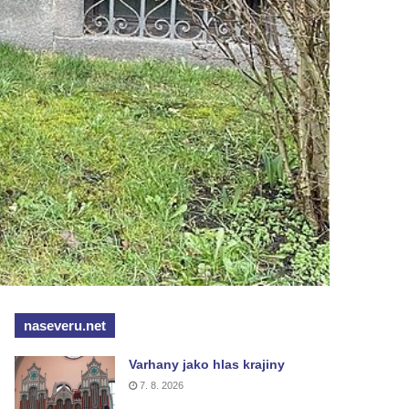
naseveru.net
Varhany jako hlas krajiny
7. 8. 2026