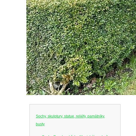
Sochy, skulptury, statue, reliéfy, památníky,
busty