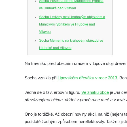
Socha Posel na břehu Munického rybníka
ve Hluboké nad Vltavou
Socha Ledviny mezi kruhovým objezdem a
Munickým rybníkem ve Hluboké nad
Vltavou
Socha Memento na kruhovém objezdu ve
Hluboké nad Vltavou
Socha Chalikotérium v ZOO Hluboká
Na trávníku před obecním úřadem v Lipové stojí dřevě
Socha Smilodon v ZOO Hluboká
Socha Veledaněk v ZOO Hluboká
Socha vznikla při
Lipovském dřeváku v roce 2013
. Boh
Socha Koroun bezzubý v ZOO Hluboká
Jedná se o tzv. erbovní figuru.
Socha Plejtvák obrovský v ZOO Hluboká
Ve znaku obce
je „
na če
převázanýma očima, držící v pravé ruce meč a v levé 
Socha Medvěd jeskynní v ZOO Hluboká
Socha Mamutí lebka v ZOO Hluboká
Ono je to těžké. Ač obecní noviny akci, na níž (nejen) t
Socha Mamut srstnatý v ZOO Hluboká
podstatě žádným způsobem nereflektovaly. Takže zjistit
Socha Orel v ZOO Hluboká