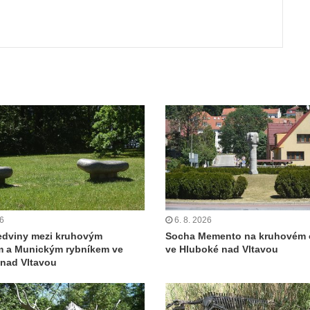
ut
26
6. 8. 2026
edviny mezi kruhovým
Socha Memento na kruhovém 
m a Munickým rybníkem ve
ve Hluboké nad Vltavou
nad Vltavou