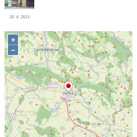
Socha Jana Valeria Jirsíka u Černé věže v
Českých Budějovicích
29. 4. 2013
Socha Krista klesajícího pod křížem u
kostela svatého Mikuláše v Českých
Budějovicích
Socha svatého Jana Nepomuckého u
kostela svaté Rodiny v Českých
Budějovicích
Socha S tebou v parku na Senovážném
náměstí v Českých Budějovicích
Socha Tornádo v parku na Senovážném
náměstí v Českých Budějovicích
Sousoší Humanoidi na Lannově třídě v
Českých Budějovicích
Pomník Vojtěcha Adalberta Lanny v parku
Na Sadech v Českých Budějovicích