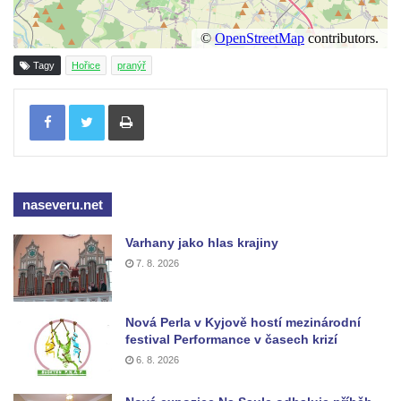
Pomník Přemysla Otakara II. v parku Na
Sadech v Českých Budějovicích
Tagy
Hořice
pranýř
Socha Mateřství v parku Na Sadech v
Českých Budějovicích
Tisknout
Památník Otokara Mokrého v parku Na
Sadech v Českých Budějovicích
Poslední dochovaný tramvajový sloup na
Pražské třídě v Českých Budějovicích
naseveru.net
Socha Civilizovaní na Husově třídě v
Varhany jako hlas krajiny
Českých Budějovicích
7. 8. 2026
Socha svatého Jana Nepomuckého Na
Sadech u Mlýnské stoky v Českých
Nová Perla v Kyjově hostí mezinárodní
Budějovicích
festival Performance v časech krizí
Sochy brouků u Mlýnské stoky v Českých
6. 8. 2026
Budějovicích