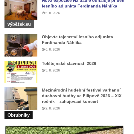
Socha svatého Vincence Ferrerského na
Nová expozice Na Saule odhaluje příběh
lesního adjunkta Ferdinanda Náhlíka
nádvoří kláštera dominikánů v Českých
6. 8. 2026
Budějovicích
výběžek.eu
Socha svatého Zachariáše na nádvoří
kláštera dominikánů v Českých
Objevte tajemství lesního adjunkta
Budějovicích
Ferdinanda Náhlíka
Socha svatého Josefa na nádvoří kláštera
6. 8. 2026
dominikánů v Českých Budějovicích
Tolštejnské slavnosti 2026
Socha svaté Anny na nádvoří kláštera
3. 8. 2026
dominikánů v Českých Budějovicích
Socha svatého Dominika na nádvoří
Mezinárodní hudební festival varhanní
kláštera dominikánů v Českých
duchovní hudby ve Filipově 2026 – XIX.
Budějovicích
ročník – zahajovací koncert
Sousoší Kalvárie před klášterem
2. 8. 2026
Obrubniky
dominikánů u Piaristického náměstí v
Českých Budějovicích
Socha svatého Václava u pramene v