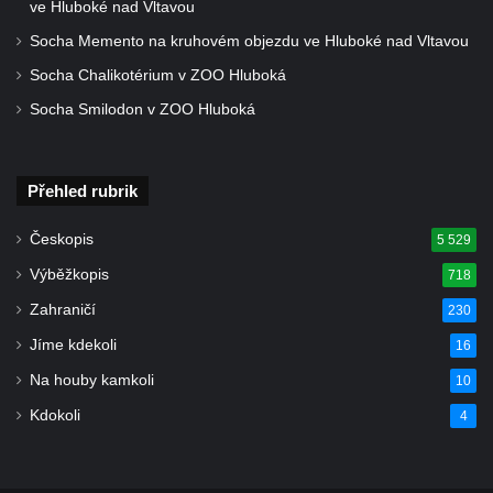
ve Hluboké nad Vltavou
Povodňový sloup II. v Dobříni
Socha Memento na kruhovém objezdu ve Hluboké nad Vltavou
Povodňový sloup I. v Dobříni
Socha Chalikotérium v ZOO Hluboká
Pamětní kámen vodního díla Josefův Důl
Socha Smilodon v ZOO Hluboká
Socha svatého Floriána na domě čp. 3 v
Oparnu
Socha svaté Anny u domu čp. 3 v Oparnu
Přehled rubrik
Lavička Václava Havla v Pardubicích
Českopis
5 529
Lavička Václava Havla v Novém Boru
Výběžkopis
718
Lavička Václava Havla v Krásné Lípě
Zahraničí
230
Upoutávka JduHřebenovkou u parkoviště
Jíme kdekoli
16
na Mezní Louce
Na houby kamkoli
10
Kamenný obelisk na vyhlídce u Pravčické
brány
Kdokoli
4
Sousoší svatého Václava, svatého Floriána
a svatého Jana Nepomuckého východně