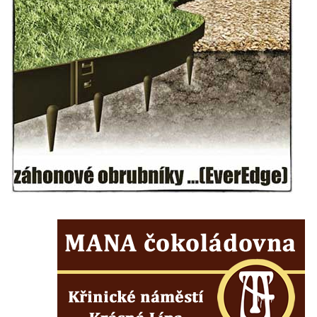
Semilech
Pamětní deska Tomáše Garrigue Masaryka
na radnici v Českých Budějovicích
Pamětní deska na biskupské rezidenci v
Českých Budějovicích
Pamětní deska Josefa Hloucha na
biskupské rezidenci v Českých
Budějovicích
Socha žáby u rybníčku na Náměstí v
Kamenném Újezdě
Pamětní kámen družebních obcí Kamenný
Újezd a Krauchthal v parku na Náměstí v
Kamenném Újezdě
Socha na náměstí J. V. Kamarýta ve
Velešíně