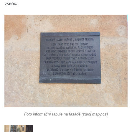
Socha Včela v ZOO Hluboká
všeho.
Socha Housenka v ZOO Hluboká
Socha Nosorožík v ZOO Hluboká
Socha Rosomák v ZOO Hluboká
Socha Beruška v ZOO Hluboká
Socha Vážka v ZOO Hluboká
Socha Volavka v ZOO Hluboká
Flamingo trůn v ZOO Hluboká
Lavička Kůň Převalského v ZOO Hluboká
Lysá nad Labem, barokní město Šporkovo
Socha Opičákovník v ZOO Hluboká
Socha Roháč v ZOO Hluboká
Socha Mystik v ZOO Hluboká
Foto informační tabule na fasádě (zdroj mapy.cz)
Reliéf Rodina a práce na budově záložny
čp. 69/1 v Českých Budějovicích