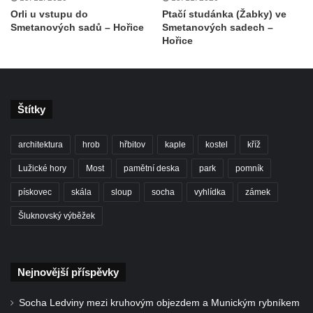
Socha světce severně od Lužce nad
Orli u vstupu do
Ptačí studánka (Žabky) ve
Vltavou
Smetanových sadů – Hořice
Smetanových sadech –
Hořice
Pamětní kámen revitalizace Vltavy Vraňany
– Hořín u Lužce nad Vltavou
Strom svobody a památník 100 let republiky
a 30. výročí listopadu 1989 v Hrobčicích
Štítky
Boží muka v parku před domem čp. 17 v
Hrobčicích
architektura
hrob
hřbitov
kaple
kostel
kříž
Sochy „Klaun a dívenka“ v parku v centru
Lužické hory
Most
pamětní deska
park
pomník
Hrobčic
pískovec
skála
sloup
socha
vyhlídka
zámek
Socha svatého Antonína poustevníka v
Šluknovský výběžek
Mirošovicích
Socha vodníka u požární nádrže v
Mirošovicích
Nejnovější příspěvky
Socha býka před areálem firmy 2JCP v
Socha Ledviny mezi kruhovým objezdem a Munickým rybníkem
Račicích