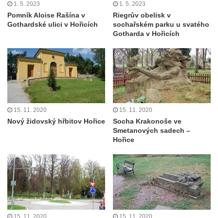
Socha Tygr v ZOO Leipzig
1. 5. 2023
1. 5. 2023
Pomník Aloise Rašína v
Riegrův obelisk v
Socha Atlet v ZOO Leipzig
Gothardské ulici v Hořicích
sochařském parku u svatého
Gotharda v Hořicích
Socha Marabu v ZOO Leipzig
Busta Karla Maxe Schneidera v ZOO
Leipzig
Socha Iásón v ZOO Leipzig
Socha Mladý slon v ZOO Leipzig
Socha Býk v ZOO Dresden
15. 11. 2020
15. 11. 2020
Nový židovský hřbitov Hořice
Socha Krakonoše ve
Socha Uprchlý otrok bojuje s divokým psem
Smetanových sadech –
v ZOO Dresden
Hořice
Socha krokodýla v ZOO Dresden
Socha slona v ZOO Dresden
Socha Faun s medvíďaty v ZOO Dresden
Socha divokého prasete před vstupem do
ZOO Dresden
15. 11. 2020
15. 11. 2020