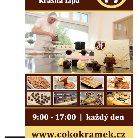
Pomník J. V. Kamarýta v Krumlovské ulici ve
Velešíně
Pamětní deska arcibiskupa Micara ve
vstupu do poutního místa Římov
Plastika Koule v Gutenbergově ulici v
Liberci
Pamětní deska Vojtěcha Kocmicha na
domě čp. 37 v ulici Betlém v Římově
Pomník na paměť zrušení roboty v Plavu
Socha vodníka v Plavu
Socha svatého Jana Nepomuckého v
Třebušíně
Pamětní deska Johanna Nepomuka
Fischera na domě čp. 5/16 na třídě 9.
května v Rumburku
Pamětní deska Johanna Neumanna