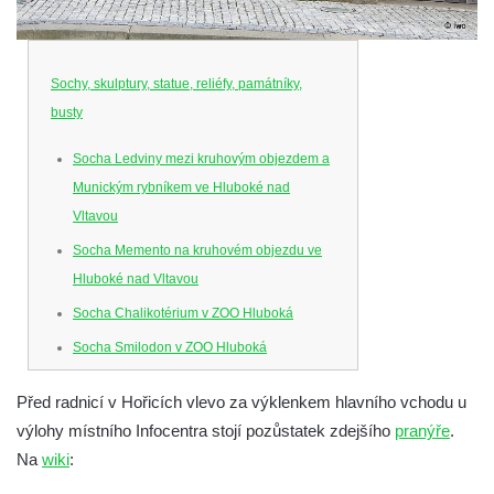
Sochy, skulptury, statue, reliéfy, památníky,
busty
Socha Ledviny mezi kruhovým objezdem a
Munickým rybníkem ve Hluboké nad
Vltavou
Socha Memento na kruhovém objezdu ve
Hluboké nad Vltavou
Socha Chalikotérium v ZOO Hluboká
Socha Smilodon v ZOO Hluboká
Socha Veledaněk v ZOO Hluboká
Před radnicí v Hořicích vlevo za výklenkem hlavního vchodu u
Socha Koroun bezzubý v ZOO Hluboká
výlohy místního Infocentra stojí pozůstatek zdejšího
pranýře
.
Socha Plejtvák obrovský v ZOO Hluboká
Na
wiki
:
Socha Medvěd jeskynní v ZOO Hluboká