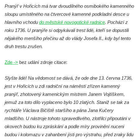
Pranýř v Hořicích má tvar dvoudílného osmibokého kamenného
Socha Mamutí lebka v ZOO Hluboká
sloupu umístěného na čtvercové kamenné podkladní desce u
Socha Mamut srstnatý v ZOO Hluboká
hlavního vchodu
do městské novogotické radnice
. Pochází z
Socha Orel v ZOO Hluboká
roku 1736. U pranýře si odpykávali trest lidé, kteří se dopustili
Socha Vydry si hrají v ZOO Hluboká
nějakého menšího přečinu až do vlády Josefa II., kdy byl tento
Socha Přátelství v ZOO Hluboká
druh trestu zrušen.
Socha Matka příroda v ZOO Hluboká
Zde ->
bez udání zdroje citace:
Socha Lišky v ZOO Hluboká
Socha Kudlanka v ZOO Hluboká
Slyšte lidé! Na vědomost se dává, že ode dne 13. června 1736,
Socha Vlčice s mládětem v ZOO Hluboká
jest v Hořicích u zdi radniční na náměstí zřízen kamenný
Socha Rys číhající na srnu v ZOO Hluboká
pranýř, zhotovený kamenickým mistrem Janem Vojtíškem,
jemuž za toto dílo vyplaceno bylo 10 zlatých. Staniž se tak za
Socha Orlice v ZOO Hluboká
rychtáře Václava Bičiště staršího a pána Jana Kučery
Socha Tygr v ZOO Hluboká
mladšího. U nástroje tohoto spravedlivého, zlotřilci připoutáni v
Socha Želva v ZOO Hluboká
okovech budou ku zpráskání a podle míry provinění nuceni
Socha Kozorožec horský v ZOO Hluboká
budou i kolomazu v zahanbení jísti pro výstrahu, před zraky lidu