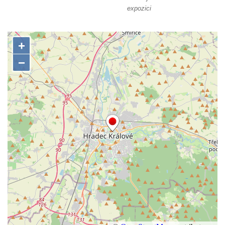
Sochy brouků u Mlýnské stoky v Českých
expozici
Budějovicích
Socha svatého Vincence Ferrerského na
nádvoří kláštera dominikánů v Českých
Budějovicích
Socha svatého Zachariáše na nádvoří
kláštera dominikánů v Českých
Budějovicích
Socha svatého Josefa na nádvoří kláštera
dominikánů v Českých Budějovicích
Socha svaté Anny na nádvoří kláštera
dominikánů v Českých Budějovicích
Socha svatého Dominika na nádvoří
kláštera dominikánů v Českých
Budějovicích
Sousoší Kalvárie před klášterem
dominikánů u Piaristického náměstí v