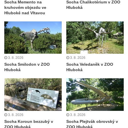
Socha Memento na
Socha Chalikotérium v ZOO
Socha býka před areálem firmy 2JCP v
kruhovém objezdu ve
Hluboká
Račicích
Hluboké nad Vltavou
Povodňový sloup II. v Dobříni
Povodňový sloup I. v Dobříni
Pamětní kámen vodního díla Josefův Důl
Socha svatého Floriána na domě čp. 3 v
Oparnu
3. 8. 2026
3. 8. 2026
Socha svaté Anny u domu čp. 3 v Oparnu
Socha Smilodon v ZOO
Socha Veledaněk v ZOO
Hluboká
Hluboká
Lavička Václava Havla v Pardubicích
Lavička Václava Havla v Novém Boru
Lavička Václava Havla v Krásné Lípě
Upoutávka JduHřebenovkou u parkoviště
na Mezní Louce
3. 8. 2026
3. 8. 2026
Kamenný obelisk na vyhlídce u Pravčické
Socha Koroun bezzubý v
Socha Plejtvák obrovský v
brány
ZOO Hluboká
ZOO Hluboká