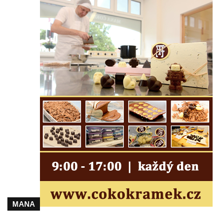
Socha Panter v ZOO Leipzig
Socha Dívka s mušlí v ZOO Leipzig
Socha Tygr v ZOO Leipzig
Socha Atlet v ZOO Leipzig
Socha Marabu v ZOO Leipzig
Busta Karla Maxe Schneidera v ZOO
Leipzig
Socha Iásón v ZOO Leipzig
Socha Mladý slon v ZOO Leipzig
Socha Býk v ZOO Dresden
Socha Uprchlý otrok bojuje s divokým psem
v ZOO Dresden
Socha krokodýla v ZOO Dresden
Socha slona v ZOO Dresden
MANA
Socha Faun s medvíďaty v ZOO Dresden