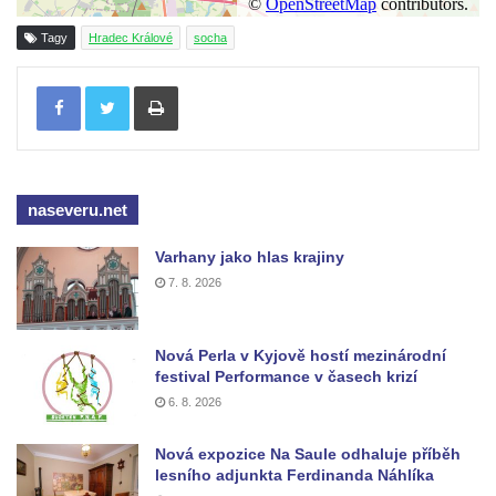
Českých Budějovicích
Tagy
Hradec Králové
socha
Socha svatého Václava u pramene v
Tisknout
Semilech
Pamětní deska Tomáše Garrigue Masaryka
na radnici v Českých Budějovicích
Pamětní deska na biskupské rezidenci v
naseveru.net
Českých Budějovicích
Pamětní deska Josefa Hloucha na
Varhany jako hlas krajiny
biskupské rezidenci v Českých
7. 8. 2026
Budějovicích
Socha žáby u rybníčku na Náměstí v
Nová Perla v Kyjově hostí mezinárodní
Kamenném Újezdě
festival Performance v časech krizí
6. 8. 2026
Pamětní kámen družebních obcí Kamenný
Újezd a Krauchthal v parku na Náměstí v
Nová expozice Na Saule odhaluje příběh
Kamenném Újezdě
lesního adjunkta Ferdinanda Náhlíka