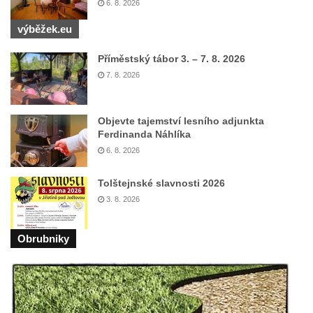
Socha na náměstí J. V. Kamarýta ve
6. 8. 2026
Velešíně
výběžek.eu
Pomník J. V. Kamarýta v Krumlovské ulici ve
Příměstský tábor 3. – 7. 8. 2026
Velešíně
7. 8. 2026
Pamětní deska arcibiskupa Micara ve
vstupu do poutního místa Římov
Objevte tajemství lesního adjunkta
Plastika Koule v Gutenbergově ulici v
Ferdinanda Náhlíka
Liberci
6. 8. 2026
Pamětní deska Vojtěcha Kocmicha na
domě čp. 37 v ulici Betlém v Římově
Tolštejnské slavnosti 2026
3. 8. 2026
Pomník na paměť zrušení roboty v Plavu
Socha vodníka v Plavu
Obrubniky
Socha svatého Jana Nepomuckého v
Třebušíně
Pamětní deska Johanna Nepomuka
Fischera na domě čp. 5/16 na třídě 9.