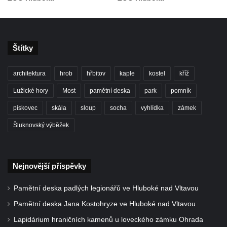
Sousoší svatého Václava, svatého Floriána
a svatého Jana Nepomuckého východně
od Mezné
Štítky
Socha vodníka na trase naučné stezky v
Srbské Kamenici
architektura
hrob
hřbitov
kaple
kostel
kříž
Podstavec v zámecké zahradě v Duchcově
Lužické hory
Most
pamětní deska
park
pomník
Sousoší dětí u obecního úřadu v Janově
pískovec
skála
sloup
socha
vyhlídka
zámek
Socha Andromedé u pavilonu Reinerovy
fresky v Duchcově
Šluknovský výběžek
Socha Amfitrité u pavilonu Reinerovy fresky
v Duchcově
Nejnovější příspěvky
Socha Flóry u pavilonu Reinerovy fresky v
Duchcově
Pamětní deska padlých legionářů ve Hluboké nad Vltavou
Socha Afrodité u pavilonu Reinerovy fresky
Pamětní deska Jana Kostohryze ve Hluboké nad Vltavou
v Duchcově
Lapidárium hraničních kamenů u loveckého zámku Ohrada
Pamětní kámen rybníka Barbory v