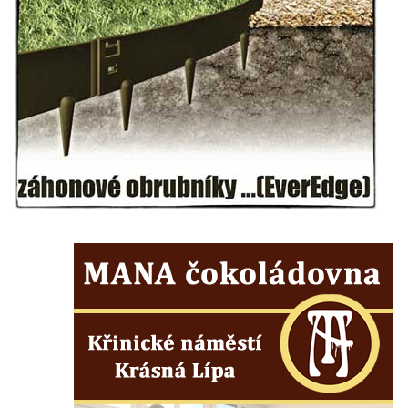
května v Rumburku
Pamětní deska Johanna Neumanna
severně od Tokáně
Obrázek svatého Huberta na buku svatého
Huberta
Obrázek svatého Jakuba na skále u cesty
východně od Srbské Kamenice
Busta Jana Amose Komenského na domě
čp. 37 v Račicích
Socha ležícího koně v Sadech
Československé armády v Teplicích
Socha Medvídě v Tierpark Chemnitz
Sochy Ležící žena v Tierpark Chemnitz
Sochy Ptáci v Tierpark Chemnitz
Socha Skupina jeřábů v Tierpark Chemnitz