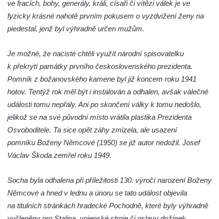
ve fracích, bohy, generály, králi, císaři či vítězi válek je ve
Reliéf Rodina a práce na budově záložny
fyzicky krásné nahotě prvním pokusem o vyzdvižení ženy na
čp. 69/1 v Českých Budějovicích
piedestal, jenž byl výhradně určen mužům.
Socha Jana Valeria Jirsíka u Černé věže v
Českých Budějovicích
Je možné, že nacisté chtěli využít národní spisovatelku
k překrytí památky prvního československého prezidenta.
Socha Krista klesajícího pod křížem u
Pomník z božanovského kamene byl již koncem roku 1941
kostela svatého Mikuláše v Českých
hotov. Tentýž rok měl být i instalován a odhalen, avšak válečné
Budějovicích
události tomu nepřály. Ani po skončení války k tomu nedošlo,
Socha svatého Jana Nepomuckého u
jelikož se na své původní místo vrátila plastika Prezidenta
kostela svaté Rodiny v Českých
Osvoboditele. Ta sice opět záhy zmizela, ale usazení
Budějovicích
pomníku Boženy Němcové (1950) se již autor nedožil. Josef
Socha S tebou v parku na Senovážném
Václav Škoda zemřel roku 1949.
náměstí v Českých Budějovicích
Socha Tornádo v parku na Senovážném
Socha byla odhalena při příležitosti 130. výročí narození Boženy
náměstí v Českých Budějovicích
Němcové a hned v lednu a únoru se tato událost objevila
Sousoší Humanoidi na Lannově třídě v
na titulních stránkách hradecké Pochodně, které byly výhradně
Českých Budějovicích
vyčleněny pro Stalina, vojenské stroje či oslavy dožínek.