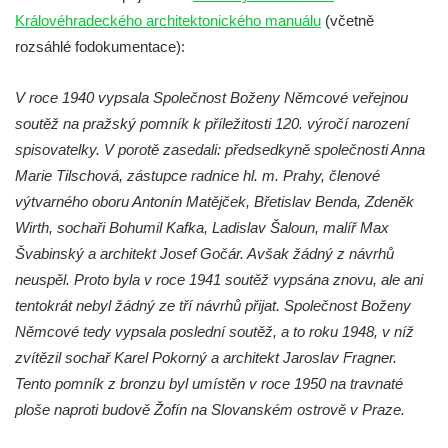
Socha Plejtvák obrovský v ZOO Hluboká
Královéhradeckého architektonického manuálu
(včetně
rozsáhlé fodokumentace):
Socha Medvěd jeskynní v ZOO Hluboká
Socha Mamutí lebka v ZOO Hluboká
V roce 1940 vypsala Společnost Boženy Němcové veřejnou
Socha Mamut srstnatý v ZOO Hluboká
soutěž na pražský pomník k příležitosti 120. výročí narození
Socha Orel v ZOO Hluboká
spisovatelky. V porotě zasedali: předsedkyně společnosti Anna
Socha Vydry si hrají v ZOO Hluboká
Marie Tilschová, zástupce radnice hl. m. Prahy, členové
výtvarného oboru Antonín Matějček, Břetislav Benda, Zdeněk
Socha Přátelství v ZOO Hluboká
Wirth, sochaři Bohumil Kafka, Ladislav Šaloun, malíř Max
Socha Matka příroda v ZOO Hluboká
Švabinský a architekt Josef Gočár. Avšak žádný z návrhů
Socha Lišky v ZOO Hluboká
neuspěl. Proto byla v roce 1941 soutěž vypsána znovu, ale ani
Socha Kudlanka v ZOO Hluboká
tentokrát nebyl žádný ze tří návrhů přijat. Společnost Boženy
Socha Vlčice s mládětem v ZOO Hluboká
Němcové tedy vypsala poslední soutěž, a to roku 1948, v níž
zvítězil sochař Karel Pokorný a architekt Jaroslav Fragner.
Socha Rys číhající na srnu v ZOO Hluboká
Tento pomník z bronzu byl umístěn v roce 1950 na travnaté
Socha Orlice v ZOO Hluboká
ploše naproti budově Žofín na Slovanském ostrově v Praze.
Socha Tygr v ZOO Hluboká