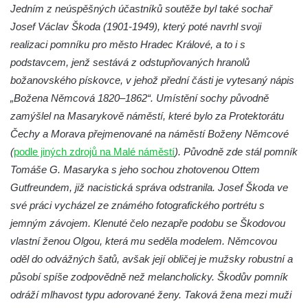
Socha Želva v ZOO Hluboká
Jedním z neúspěšných účastníků soutěže byl také sochař
Socha Kozorožec horský v ZOO Hluboká
Josef Václav Škoda (1901-1949), který poté navrhl svoji
realizaci pomníku pro město Hradec Králové, a to i s
Socha Včela v ZOO Hluboká
podstavcem, jenž sestává z odstupňovaných hranolů
Socha Housenka v ZOO Hluboká
božanovského pískovce, v jehož přední části je vytesaný nápis
Socha Nosorožík v ZOO Hluboká
„Božena Němcová 1820–1862“. Umístění sochy původně
Socha Rosomák v ZOO Hluboká
zamýšlel na Masarykově náměstí, které bylo za Protektorátu
Socha Beruška v ZOO Hluboká
Čechy a Morava přejmenované na náměstí Boženy Němcové
(
podle jiných zdrojů na Malé náměstí
). Původně zde stál pomník
Socha Vážka v ZOO Hluboká
Tomáše G. Masaryka s jeho sochou zhotovenou Ottem
Socha Volavka v ZOO Hluboká
Gutfreundem, již nacistická správa odstranila. Josef Škoda ve
Flamingo trůn v ZOO Hluboká
své práci vycházel ze známého fotografického portrétu s
Lavička Kůň Převalského v ZOO Hluboká
jemným závojem. Klenuté čelo nezapře podobu se Škodovou
Lysá nad Labem, barokní město Šporkovo
vlastní ženou Olgou, která mu seděla modelem. Němcovou
oděl do odvážných šatů, avšak její obličej je mužsky robustní a
Socha Opičákovník v ZOO Hluboká
působí spíše zodpovědně než melancholicky. Škodův pomník
Socha Roháč v ZOO Hluboká
odráží mlhavost typu adorované ženy. Taková žena mezi muži
Socha Mystik v ZOO Hluboká