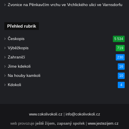
Zvonice na Pěnkavčím vrchu ve Vrchlického ulici ve Varnsdorfu
Duchcově
Delfín na Sfingovém rybníku v zámeckém
parku v Duchcově
Přehled rubrik
Sfinga II. na Sfingovém rybníku v
Českopis
5 534
zámeckém parku v Duchcově
Výběžkopis
719
Sfinga I. na Sfingovém rybníku v zámeckém
parku v Duchcově
Zahraničí
230
Socha Minervy na nádvoří zámku v
Jíme kdekoli
16
Duchcově
Na houby kamkoli
10
Socha Herkula se saní na nádvoří zámku v
Kdokoli
4
Duchcově
Socha Herkula se lvem na nádvoří zámku v
Duchcově
Socha Marse na nádvoří zámku v
www.cokolivokoli.cz
|
info@cokolivokoli.cz
Duchcově
web provozuje
ještě žijem, zapsaný spolek
|
www.jestezijem.cz