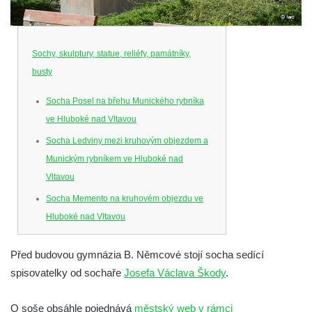
Sochy, skulptury, statue, reliéfy, památníky,
busty
Socha Posel na břehu Munického rybníka
ve Hluboké nad Vltavou
Socha Ledviny mezi kruhovým objezdem a
Munickým rybníkem ve Hluboké nad
Vltavou
Socha Memento na kruhovém objezdu ve
Hluboké nad Vltavou
Socha Chalikotérium v ZOO Hluboká
Před budovou gymnázia B. Němcové stojí socha sedící
Socha Smilodon v ZOO Hluboká
spisovatelky od sochaře
Josefa Václava Škody
.
Socha Veledaněk v ZOO Hluboká
Socha Koroun bezzubý v ZOO Hluboká
O soše obsáhle pojednává
městský web v rámci