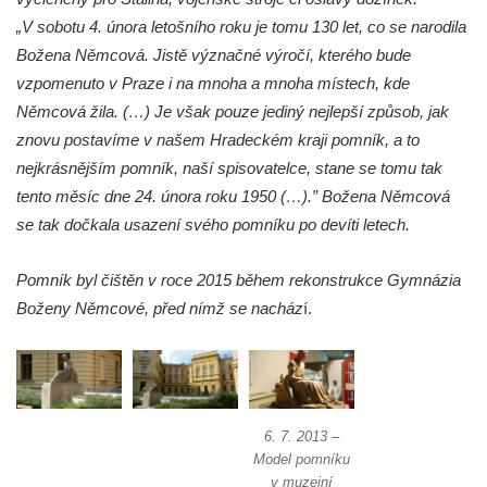
„V sobotu 4. února letošního roku je tomu 130 let, co se narodila
Pomník Vojtěcha Adalberta Lanny v parku
Božena Němcová. Jistě význačné výročí, kterého bude
Na Sadech v Českých Budějovicích
vzpomenuto v Praze i na mnoha a mnoha místech, kde
Pomník Přemysla Otakara II. v parku Na
Němcová žila. (…) Je však pouze jediný nejlepší způsob, jak
Sadech v Českých Budějovicích
znovu postavíme v našem Hradeckém kraji pomník, a to
Socha Mateřství v parku Na Sadech v
nejkrásnějším pomník, naší spisovatelce, stane se tomu tak
Českých Budějovicích
tento měsíc dne 24. února roku 1950 (…).” Božena Němcová
Památník Otokara Mokrého v parku Na
se tak dočkala usazení svého pomníku po devíti letech.
Sadech v Českých Budějovicích
Poslední dochovaný tramvajový sloup na
Pomník byl čištěn v roce 2015 během rekonstrukce Gymnázia
Pražské třídě v Českých Budějovicích
Boženy Němcové, před nímž se nacház
í.
Socha Civilizovaní na Husově třídě v
Českých Budějovicích
Socha svatého Jana Nepomuckého Na
Sadech u Mlýnské stoky v Českých
6. 7. 2013 –
Budějovicích
Model pomníku
v muzejní