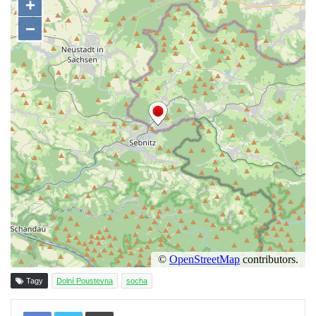
Reliéf Rodina a práce na budově záložny
čp. 69/1 v Českých Budějovicích
Socha Jana Valeria Jirsíka u Černé věže v
Českých Budějovicích
Socha Krista klesajícího pod křížem u
kostela svatého Mikuláše v Českých
Budějovicích
Socha svatého Jana Nepomuckého u
kostela svaté Rodiny v Českých
Budějovicích
Socha S tebou v parku na Senovážném
náměstí v Českých Budějovicích
Socha Tornádo v parku na Senovážném
náměstí v Českých Budějovicích
Tagy
Dolní Poustevna
socha
Sousoší Humanoidi na Lannově třídě v
Tisknout
Českých Budějovicích