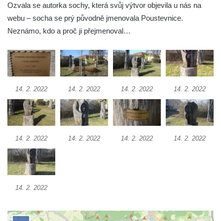
Socha Želva v ZOO Hluboká
Ozvala se autorka sochy, která svůj výtvor objevila u nás na
webu – socha se prý původně jmenovala Poustevnice.
Socha Kozorožec horský v ZOO Hluboká
Neznámo, kdo a proč ji přejmenoval…
Socha Včela v ZOO Hluboká
Socha Housenka v ZOO Hluboká
Socha Nosorožík v ZOO Hluboká
Socha Rosomák v ZOO Hluboká
14. 2. 2022
14. 2. 2022
14. 2. 2022
14. 2. 2022
Socha Beruška v ZOO Hluboká
Socha Vážka v ZOO Hluboká
Socha Volavka v ZOO Hluboká
14. 2. 2022
14. 2. 2022
14. 2. 2022
14. 2. 2022
Flamingo trůn v ZOO Hluboká
Lavička Kůň Převalského v ZOO Hluboká
Lysá nad Labem, barokní město Šporkovo
Socha Opičákovník v ZOO Hluboká
14. 2. 2022
Socha Roháč v ZOO Hluboká
Socha Mystik v ZOO Hluboká