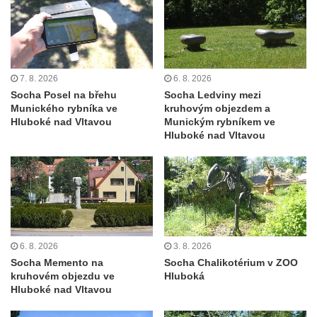
května v Rumburku
Pamětní deska Johanna Neumanna
severně od Tokáně
Obrázek svatého Huberta na buku svatého
7. 8. 2026
6. 8. 2026
Huberta
Socha Posel na břehu
Socha Ledviny mezi
Munického rybníka ve
kruhovým objezdem a
Obrázek svatého Jakuba na skále u cesty
Hluboké nad Vltavou
Munickým rybníkem ve
východně od Srbské Kamenice
Hluboké nad Vltavou
Busta Jana Amose Komenského na domě
čp. 37 v Račicích
Socha ležícího koně v Sadech
Československé armády v Teplicích
Socha Medvídě v Tierpark Chemnitz
6. 8. 2026
3. 8. 2026
Sochy Ležící žena v Tierpark Chemnitz
Socha Memento na
Socha Chalikotérium v ZOO
Sochy Ptáci v Tierpark Chemnitz
kruhovém objezdu ve
Hluboká
Hluboké nad Vltavou
Socha Skupina jeřábů v Tierpark Chemnitz