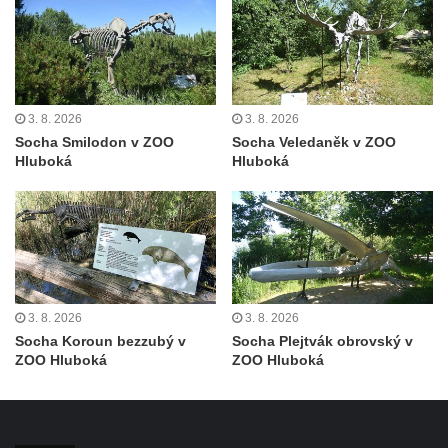
Socha Panter v ZOO Leipzig
Socha Dívka s mušlí v ZOO Leipzig
Socha Tygr v ZOO Leipzig
Socha Atlet v ZOO Leipzig
3. 8. 2026
3. 8. 2026
Socha Marabu v ZOO Leipzig
Socha Smilodon v ZOO
Socha Veledaněk v ZOO
Busta Karla Maxe Schneidera v ZOO
Hluboká
Hluboká
Leipzig
Socha Iásón v ZOO Leipzig
Socha Mladý slon v ZOO Leipzig
Socha Býk v ZOO Dresden
Socha Uprchlý otrok bojuje s divokým psem
3. 8. 2026
3. 8. 2026
v ZOO Dresden
Socha Koroun bezzubý v
Socha Plejtvák obrovský v
ZOO Hluboká
ZOO Hluboká
Socha krokodýla v ZOO Dresden
Socha slona v ZOO Dresden
Socha Faun s medvíďaty v ZOO Dresden