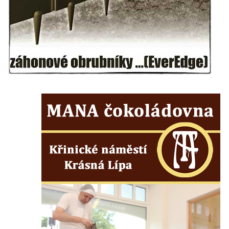
Českých Budějovicích
Socha svatého Václava u pramene v
Semilech
Pamětní deska Tomáše Garrigue Masaryka
na radnici v Českých Budějovicích
Pamětní deska na biskupské rezidenci v
Českých Budějovicích
Pamětní deska Josefa Hloucha na
biskupské rezidenci v Českých
Budějovicích
Socha žáby u rybníčku na Náměstí v
Kamenném Újezdě
Pamětní kámen družebních obcí Kamenný
Újezd a Krauchthal v parku na Náměstí v
Kamenném Újezdě