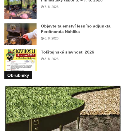
Příměstský tábor 3. – 7. 8. 2026
Sochy brouků u Mlýnské stoky v Českých
7. 8. 2026
Budějovicích
Socha svatého Vincence Ferrerského na
nádvoří kláštera dominikánů v Českých
Objevte tajemství lesního adjunkta
Ferdinanda Náhlíka
Budějovicích
6. 8. 2026
Socha svatého Zachariáše na nádvoří
kláštera dominikánů v Českých
Tolštejnské slavnosti 2026
Budějovicích
3. 8. 2026
Socha svatého Josefa na nádvoří kláštera
dominikánů v Českých Budějovicích
Obrubniky
Socha svaté Anny na nádvoří kláštera
dominikánů v Českých Budějovicích
Socha svatého Dominika na nádvoří
kláštera dominikánů v Českých
Budějovicích
Sousoší Kalvárie před klášterem
dominikánů u Piaristického náměstí v