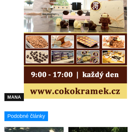
Socha na náměstí J. V. Kamarýta ve
Velešíně
Pomník J. V. Kamarýta v Krumlovské ulici ve
Velešíně
Pamětní deska arcibiskupa Micara ve
vstupu do poutního místa Římov
Plastika Koule v Gutenbergově ulici v
Liberci
Pamětní deska Vojtěcha Kocmicha na
domě čp. 37 v ulici Betlém v Římově
Pomník na paměť zrušení roboty v Plavu
Socha vodníka v Plavu
MANA
Socha svatého Jana Nepomuckého v
Třebušíně
Podobné články
Pamětní deska Johanna Nepomuka
Fischera na domě čp. 5/16 na třídě 9.