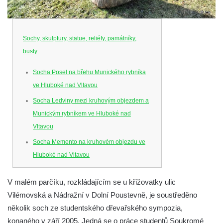
Sochy, skulptury, statue, reliéfy, památníky,
busty
Socha Posel na břehu Munického rybníka
ve Hluboké nad Vltavou
Socha Ledviny mezi kruhovým objezdem a
Munickým rybníkem ve Hluboké nad
Vltavou
Socha Memento na kruhovém objezdu ve
Hluboké nad Vltavou
Socha Chalikotérium v ZOO Hluboká
V malém parčíku, rozkládajícím se u křižovatky ulic
Socha Smilodon v ZOO Hluboká
Vilémovská a Nádražní v Dolní Poustevně, je soustředěno
Socha Veledaněk v ZOO Hluboká
několik soch ze studentského dřevařského sympozia,
Socha Koroun bezzubý v ZOO Hluboká
konaného v září 2005. Jedná se o práce studentů Soukromé