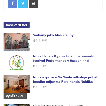
Pomník Vojtěcha Adalberta Lanny v parku
Na Sadech v Českých Budějovicích
Pomník Přemysla Otakara II. v parku Na
naseveru.net
Sadech v Českých Budějovicích
Socha Mateřství v parku Na Sadech v
Varhany jako hlas krajiny
Českých Budějovicích
7. 8. 2026
Památník Otokara Mokrého v parku Na
Sadech v Českých Budějovicích
Nová Perla v Kyjově hostí mezinárodní
Poslední dochovaný tramvajový sloup na
festival Performance v časech krizí
Pražské třídě v Českých Budějovicích
6. 8. 2026
Socha Civilizovaní na Husově třídě v
Nová expozice Na Saule odhaluje příběh
Českých Budějovicích
lesního adjunkta Ferdinanda Náhlíka
Socha svatého Jana Nepomuckého Na
6. 8. 2026
Sadech u Mlýnské stoky v Českých
výběžek.eu
Budějovicích