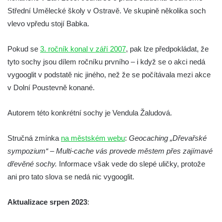
Socha Plejtvák obrovský v ZOO Hluboká
Střední Umělecké školy v Ostravě. Ve skupině několika soch
vlevo vpředu stojí Babka.
Socha Medvěd jeskynní v ZOO Hluboká
Socha Mamutí lebka v ZOO Hluboká
Pokud se
3. ročník konal v září 2007
, pak lze předpokládat, že
Socha Mamut srstnatý v ZOO Hluboká
tyto sochy jsou dílem ročníku prvního – i když se o akci nedá
Socha Orel v ZOO Hluboká
vygooglit v podstatě nic jiného, než že se počítávala mezi akce
Socha Vydry si hrají v ZOO Hluboká
v Dolní Poustevně konané.
Socha Přátelství v ZOO Hluboká
Autorem této konkrétní sochy je Vendula Žaludová.
Socha Matka příroda v ZOO Hluboká
Socha Lišky v ZOO Hluboká
Stručná zmínka
na městském webu
:
Geocaching „Dřevařské
Socha Kudlanka v ZOO Hluboká
sympozium“ – Multi-cache vás provede městem přes zajímavé
Socha Vlčice s mládětem v ZOO Hluboká
dřevěné sochy.
Informace však vede do slepé uličky, protože
ani pro tato slova se nedá nic vygooglit.
Socha Rys číhající na srnu v ZOO Hluboká
Socha Orlice v ZOO Hluboká
Aktualizace srpen 2023
:
Socha Tygr v ZOO Hluboká