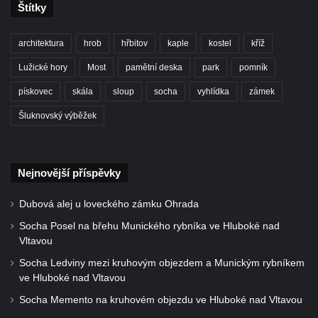
Socha divokého prasete před vstupem do
Štítky
ZOO Dresden
architektura
hrob
hřbitov
kaple
kostel
kříž
Socha světce severně od Lužce nad
Vltavou
Lužické hory
Most
pamětní deska
park
pomník
Pamětní kámen revitalizace Vltavy Vraňany
pískovec
skála
sloup
socha
vyhlídka
zámek
– Hořín u Lužce nad Vltavou
Šluknovský výběžek
Strom svobody a památník 100 let republiky
a 30. výročí listopadu 1989 v Hrobčicích
Boží muka v parku před domem čp. 17 v
Nejnovější příspěvky
Hrobčicích
Dubová alej u loveckého zámku Ohrada
Sochy „Klaun a dívenka“ v parku v centru
Socha Posel na břehu Munického rybníka ve Hluboké nad
Hrobčic
Vltavou
Socha svatého Antonína poustevníka v
Socha Ledviny mezi kruhovým objezdem a Munickým rybníkem
Mirošovicích
ve Hluboké nad Vltavou
Socha vodníka u požární nádrže v
Socha Memento na kruhovém objezdu ve Hluboké nad Vltavou
Mirošovicích