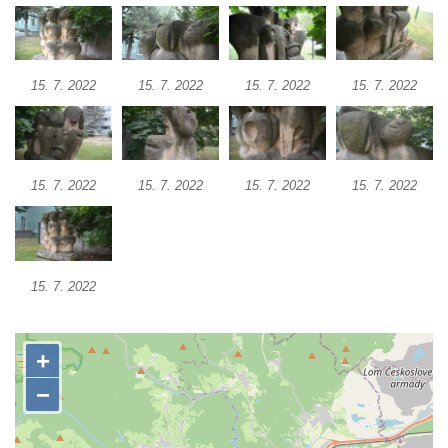
Socha Kozorožec horský v ZOO Hluboká
Socha Včela v ZOO Hluboká
Socha Housenka v ZOO Hluboká
15. 7. 2022
15. 7. 2022
15. 7. 2022
15. 7. 2022
Socha Nosorožík v ZOO Hluboká
Socha Rosomák v ZOO Hluboká
Socha Beruška v ZOO Hluboká
15. 7. 2022
15. 7. 2022
15. 7. 2022
15. 7. 2022
Socha Vážka v ZOO Hluboká
Socha Volavka v ZOO Hluboká
Flamingo trůn v ZOO Hluboká
15. 7. 2022
Lavička Kůň Převalského v ZOO Hluboká
Lysá nad Labem, barokní město Šporkovo
Socha Opičákovník v ZOO Hluboká
Socha Roháč v ZOO Hluboká
Socha Mystik v ZOO Hluboká
Reliéf Rodina a práce na budově záložny