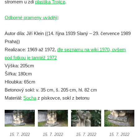
stromem u zdi
plastika Trojice
.
Socha Medvěd jeskynní v ZOO Hluboká
Odborné prameny uvádějí
:
Socha Mamutí lebka v ZOO Hluboká
Socha Mamut srstnatý v ZOO Hluboká
Autor díla: Jiří Klein ((14. října 1939 Slaný – 29. července 1989
Socha Orel v ZOO Hluboká
Praha))
Socha Vydry si hrají v ZOO Hluboká
Realizace: 1969 až 1972,
dle seznamu na wiki 1970, ovšem
Socha Přátelství v ZOO Hluboká
pod fotkou je tamtéž 1972
Výška: 205cm
Socha Matka příroda v ZOO Hluboká
Šířka: 180cm
Socha Lišky v ZOO Hluboká
Hloubka: 65cm
Socha Kudlanka v ZOO Hluboká
Betonový sokl: v. 35 cm, š. 205 cm, hl. 82 cm
Socha Vlčice s mládětem v ZOO Hluboká
Materiál:
Socha
z pískovce, sokl z betonu
Socha Rys číhající na srnu v ZOO Hluboká
Socha Orlice v ZOO Hluboká
Socha Tygr v ZOO Hluboká
Socha Želva v ZOO Hluboká
15. 7. 2022
15. 7. 2022
15. 7. 2022
15. 7. 2022