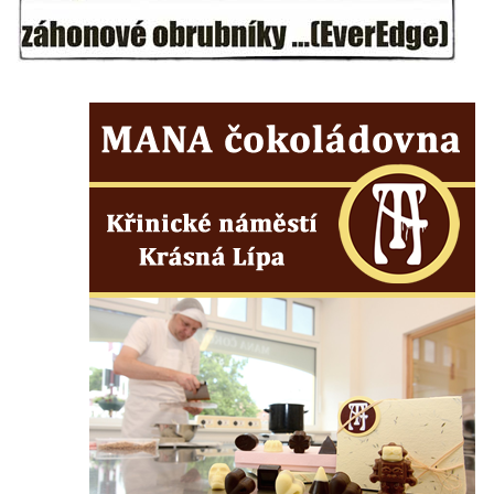
Českých Budějovicích
Socha svatého Václava u pramene v
Semilech
Pamětní deska Tomáše Garrigue Masaryka
na radnici v Českých Budějovicích
Pamětní deska na biskupské rezidenci v
Českých Budějovicích
Pamětní deska Josefa Hloucha na
biskupské rezidenci v Českých
Budějovicích
Socha žáby u rybníčku na Náměstí v
Kamenném Újezdě
Pamětní kámen družebních obcí Kamenný
Újezd a Krauchthal v parku na Náměstí v
Kamenném Újezdě
Socha na náměstí J. V. Kamarýta ve