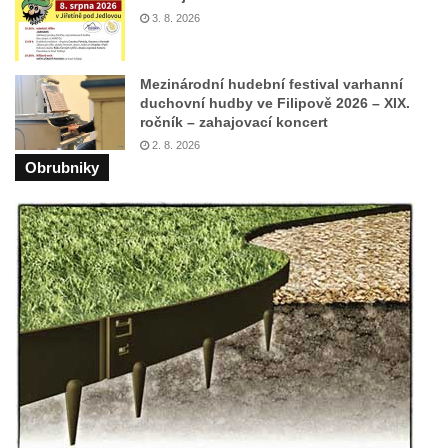
Budějovicích
3. 8. 2026
Socha svatého Vincence Ferrerského na
nádvoří kláštera dominikánů v Českých
Mezinárodní hudební festival varhanní
Budějovicích
duchovní hudby ve Filipově 2026 – XIX.
Socha svatého Zachariáše na nádvoří
ročník – zahajovací koncert
2. 8. 2026
kláštera dominikánů v Českých
Obrubniky
Budějovicích
Socha svatého Josefa na nádvoří kláštera
dominikánů v Českých Budějovicích
Socha svaté Anny na nádvoří kláštera
dominikánů v Českých Budějovicích
Socha svatého Dominika na nádvoří
kláštera dominikánů v Českých
Budějovicích
Sousoší Kalvárie před klášterem
dominikánů u Piaristického náměstí v