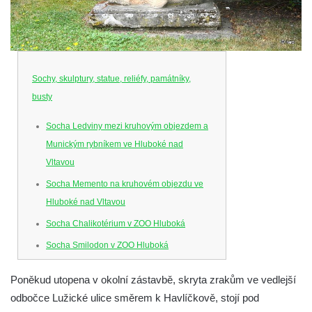
Sochy, skulptury, statue, reliéfy, památníky,
busty
Socha Ledviny mezi kruhovým objezdem a
Munickým rybníkem ve Hluboké nad
Vltavou
Socha Memento na kruhovém objezdu ve
Hluboké nad Vltavou
Socha Chalikotérium v ZOO Hluboká
Socha Smilodon v ZOO Hluboká
Socha Veledaněk v ZOO Hluboká
Poněkud utopena v okolní zástavbě, skryta zrakům ve vedlejší
Socha Koroun bezzubý v ZOO Hluboká
odbočce Lužické ulice směrem k Havlíčkově, stojí pod
Socha Plejtvák obrovský v ZOO Hluboká