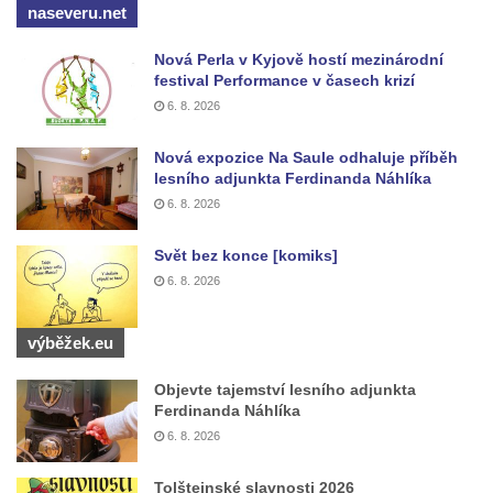
Pomník Vojtěcha Adalberta Lanny v parku
naseveru.net
Na Sadech v Českých Budějovicích
Nová Perla v Kyjově hostí mezinárodní
Pomník Přemysla Otakara II. v parku Na
festival Performance v časech krizí
Sadech v Českých Budějovicích
6. 8. 2026
Socha Mateřství v parku Na Sadech v
Nová expozice Na Saule odhaluje příběh
Českých Budějovicích
lesního adjunkta Ferdinanda Náhlíka
Památník Otokara Mokrého v parku Na
6. 8. 2026
Sadech v Českých Budějovicích
Svět bez konce [komiks]
Poslední dochovaný tramvajový sloup na
6. 8. 2026
Pražské třídě v Českých Budějovicích
Socha Civilizovaní na Husově třídě v
výběžek.eu
Českých Budějovicích
Socha svatého Jana Nepomuckého Na
Objevte tajemství lesního adjunkta
Sadech u Mlýnské stoky v Českých
Ferdinanda Náhlíka
6. 8. 2026
Budějovicích
Sochy brouků u Mlýnské stoky v Českých
Tolštejnské slavnosti 2026