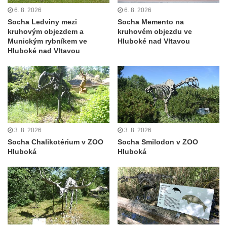
Pamětní deska Johanna Neumanna
6. 8. 2026
6. 8. 2026
Socha Ledviny mezi
Socha Memento na
severně od Tokáně
kruhovým objezdem a
kruhovém objezdu ve
Obrázek svatého Huberta na buku svatého
Munickým rybníkem ve
Hluboké nad Vltavou
Hluboké nad Vltavou
Huberta
Obrázek svatého Jakuba na skále u cesty
východně od Srbské Kamenice
Busta Jana Amose Komenského na domě
čp. 37 v Račicích
Socha ležícího koně v Sadech
3. 8. 2026
3. 8. 2026
Československé armády v Teplicích
Socha Chalikotérium v ZOO
Socha Smilodon v ZOO
Hluboká
Hluboká
Socha Medvídě v Tierpark Chemnitz
Sochy Ležící žena v Tierpark Chemnitz
Sochy Ptáci v Tierpark Chemnitz
Socha Skupina jeřábů v Tierpark Chemnitz
Socha Panter v ZOO Leipzig