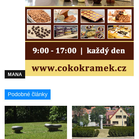
Velešíně
Pomník J. V. Kamarýta v Krumlovské ulici ve
Velešíně
Pamětní deska arcibiskupa Micara ve
vstupu do poutního místa Římov
Plastika Koule v Gutenbergově ulici v
Liberci
Pamětní deska Vojtěcha Kocmicha na
domě čp. 37 v ulici Betlém v Římově
MANA
Pomník na paměť zrušení roboty v Plavu
Socha vodníka v Plavu
Podobné články
Socha svatého Jana Nepomuckého v
Třebušíně
Pamětní deska Johanna Nepomuka
Fischera na domě čp. 5/16 na třídě 9.
května v Rumburku