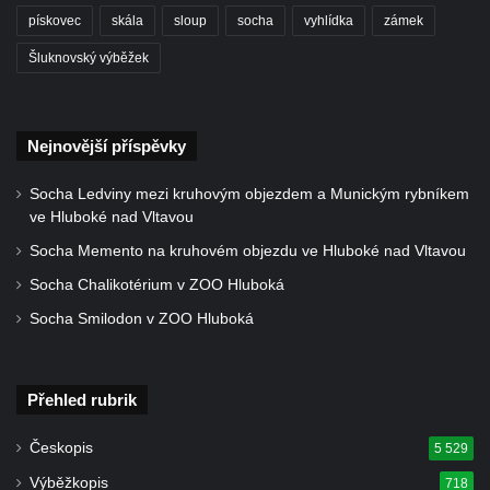
ZOO Dresden
pískovec
skála
sloup
socha
vyhlídka
zámek
Socha světce severně od Lužce nad
Šluknovský výběžek
Vltavou
Pamětní kámen revitalizace Vltavy Vraňany
– Hořín u Lužce nad Vltavou
Nejnovější příspěvky
Strom svobody a památník 100 let republiky
Socha Ledviny mezi kruhovým objezdem a Munickým rybníkem
a 30. výročí listopadu 1989 v Hrobčicích
ve Hluboké nad Vltavou
Boží muka v parku před domem čp. 17 v
Socha Memento na kruhovém objezdu ve Hluboké nad Vltavou
Hrobčicích
Socha Chalikotérium v ZOO Hluboká
Sochy „Klaun a dívenka“ v parku v centru
Socha Smilodon v ZOO Hluboká
Hrobčic
Socha svatého Antonína poustevníka v
Mirošovicích
Přehled rubrik
Socha vodníka u požární nádrže v
Českopis
5 529
Mirošovicích
Výběžkopis
718
Socha býka před areálem firmy 2JCP v