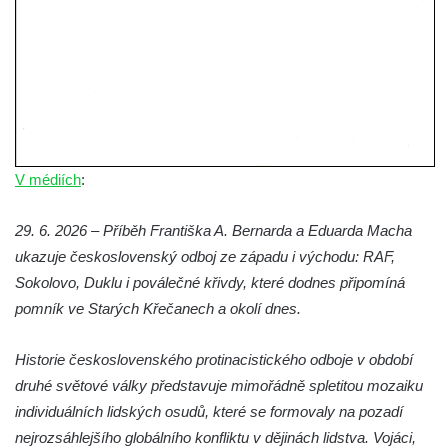
Pamětní deska Johanna Neumanna
severně od Tokáně
Obrázek svatého Huberta na buku svatého
Huberta
Obrázek svatého Jakuba na skále u cesty
východně od Srbské Kamenice
V médiích
:
Busta Jana Amose Komenského na domě
čp. 37 v Račicích
29. 6. 2026 – Příběh Františka A. Bernarda a Eduarda Macha
Socha ležícího koně v Sadech
ukazuje československý odboj ze západu i východu: RAF,
Československé armády v Teplicích
Sokolovo, Duklu i poválečné křivdy, které dodnes připomíná
Socha Medvídě v Tierpark Chemnitz
pomník ve Starých Křečanech a okolí dnes.
Sochy Ležící žena v Tierpark Chemnitz
Historie československého protinacistického odboje v období
Sochy Ptáci v Tierpark Chemnitz
druhé světové války představuje mimořádně spletitou mozaiku
Socha Skupina jeřábů v Tierpark Chemnitz
individuálních lidských osudů, které se formovaly na pozadí
Socha Panter v ZOO Leipzig
nejrozsáhlejšího globálního konfliktu v dějinách lidstva. Vojáci,