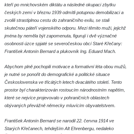
Socha Dívka s mušlí v ZOO Leipzig
kteří po mnichovském diktátu a následné okupaci zbytku
českých zemí v březnu 1939 odmítli potupnou demobilizaci a
Socha Tygr v ZOO Leipzig
zvolili strastiplnou cestu do zahraničního exilu, se stali
Socha Atlet v ZOO Leipzig
skutečnou páteří vojenského odporu. Mezi těmito muži, jejichž
Socha Marabu v ZOO Leipzig
jména by neměla být zapomenuta, figurují i dvě význačné
Busta Karla Maxe Schneidera v ZOO
osobnosti úzce spjaté se severočeskou obcí Staré Křečany:
Leipzig
František Antonín Bernard a plukovník Ing. Eduard Mach.
Socha Iásón v ZOO Leipzig
Abychom plně pochopili motivace a formativní léta obou mužů,
Socha Mladý slon v ZOO Leipzig
je nutné se ponořit do demografické a politické situace
Socha Býk v ZOO Dresden
Československa ve třicátých letech dvacátého století. Tento
Socha Uprchlý otrok bojuje s divokým psem
prostor byl charakterizován rostoucím národnostním napětím,
v ZOO Dresden
které se nejvíce projevovalo v pohraničních oblastech
Socha krokodýla v ZOO Dresden
obývaných převážně německy mluvícím obyvatelstvem.
Socha slona v ZOO Dresden
František Antonín Bernard se narodil 22. června 1914 ve
Socha Faun s medvíďaty v ZOO Dresden
Starých Křečanech, tehdejším Alt Ehrenbergu, nedaleko
Socha divokého prasete před vstupem do