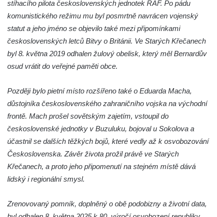
svatého Jana Křtitele ve Wroclawi
stíhacího pilota československých jednotek RAF. Po pádu
komunistického režimu mu byl posmrtně navrácen vojenský
Sloup svatého Jana Nepomuckého u
statut a jeho jméno se objevilo také mezi připomínkami
kostela svatého Kříže a svatého
československých letců Bitvy o Británii. Ve Starých Křečanech
Bartoloměje ve Wroclawi
byl 8. května 2019 odhalen žulový obelisk, který měl Bernardův
Poštovní milník na náměstí v Sebnitz
osud vrátit do veřejné paměti obce.
Pomník Johanna Gottfrieda Seume u
Císařských lázní v Teplicích
Později bylo pietní místo rozšířeno také o Eduarda Macha,
Sousoší česáčů chmele před sušárnou
důstojníka československého zahraničního vojska na východní
chmele v Dubé
frontě. Mach prošel sovětským zajetím, vstoupil do
Socha vodníka u rybníka Návesák v
československé jednotky v Buzuluku, bojoval u Sokolova a
Českolipské ulici v Dubé
účastnil se dalších těžkých bojů, které vedly až k osvobozování
Československa. Závěr života prožil právě ve Starých
Plastika v parku v Českolipské ulici v Dubé
Křečanech, a proto jeho připomenutí na stejném místě dává
Socha Panny Marie na rozcestí v Novém
lidský i regionální smysl.
Berštejně
Socha svatého Jana Nepomuckého na
Zrenovovaný pomník, doplněný o obě podobizny a životní data,
křižovatce ulic Skladatele Kopřivy a Na
byl odhalen 8. května 2025 k 80. výročí osvobození republiky.