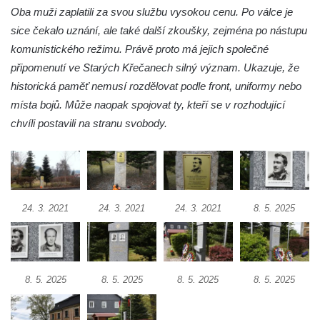
Oba muži zaplatili za svou službu vysokou cenu. Po válce je
náměstí v Cítolibech
sice čekalo uznání, ale také další zkoušky, zejména po nástupu
Socha svatého Jana Nepomuckého na
komunistického režimu. Právě proto má jejich společné
Tyršově náměstí v Cítolibech
připomenutí ve Starých Křečanech silný význam. Ukazuje, že
Socha svatého Linharta na Tyršově náměstí
historická paměť nemusí rozdělovat podle front, uniformy nebo
v Cítolibech
místa bojů. Může naopak spojovat ty, kteří se v rozhodující
Socha svatého Prokopa na Tyršově náměstí
chvíli postavili na stranu svobody.
v Cítolibech
Pomník statku Sochorových na Tyršově
náměstí v Cítolibech
Pamětní kámen rekonstrukce silnice Louny-
24. 3. 2021
24. 3. 2021
24. 3. 2021
8. 5. 2025
Ročov u kruhového objezdu na jihu Loun
Kameny v parku nemocnice v Lounech
Kamenná plastika 9 v parku nemocnice v
8. 5. 2025
8. 5. 2025
8. 5. 2025
8. 5. 2025
Lounech u pramene Luna II
Kamenná plastika 8 v parku nemocnice v