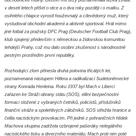
Račicích
v deseti letech přišel o otce a o dva roky později i o matku. Z
osiřelého chlapce vyrostl houževnatý a cílevědomý muž, který
Povodňový sloup II. v Dobříni
vystudoval obchodní akademii a aktivně sportoval. Hrál mimo
Povodňový sloup I. v Dobříni
jiné fotbal za pražský DFC Prag (Deutscher Football Club Prag),
Pamětní kámen vodního díla Josefův Důl
klub spojený především s německou a židovskou komunitou
Socha svatého Floriána na domě čp. 3 v
tehdejší Prahy, což mu dalo osobní zkušenost s národnostně
Oparnu
pestrým prostředím první republiky.
Socha svaté Anny u domu čp. 3 v Oparnu
Rozhodující zlom přinesla druhá polovina třicátých let,
Lavička Václava Havla v Pardubicích
poznamenaná nástupem Hitlera a radikalizací Sudetoněmecké
Lavička Václava Havla v Novém Boru
strany Konrada Henleina. Roku 1937 byl Mach v Liberci
Lavička Václava Havla v Krásné Lípě
zařazen ke Stráži obrany státu (SOS), elitní bezpečnostní
Upoutávka JduHřebenovkou u parkoviště
formaci složené z vybraných četníků, policistů, příslušníků
na Mezní Louce
finanční stráže a spolehlivých záložníků. SOS střežila hranice a
Kamenný obelisk na vyhlídce u Pravčické
čelila nacistickým provokacím. Při jedné z pohraničních hlídek
brány
Machova skupina zadržela ozbrojené pašeráky nelegálního
nacistického tisku a diverzního materiálu; Mach proti nim poté
Sousoší svatého Václava, svatého Floriána