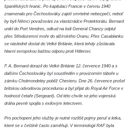
polikliniky v Nejdku
španělských hranic. Po kapitulaci Francie v červnu 1940
znamenalo pro Čechoslováky zajetí smrtelné nebezpečí, neboť
Socha svatého Salvátora před kostelem
by byli Němci považováni za vlastizrádce Protektorátu. Bernard
svatých Petra a Pavla v Jeníkově
unikl do Port Vendres, odkud na lodi General Chanzy odplul
Socha svatého Pavla před kostelem
přes Středozemní moře do alžírského Oranu. Přes Casablanku
svatých Petra a Pavla v Jeníkově
se následně dostal do Velké Británie, která tehdy zůstávala
Socha svatého Petra před kostelem svatých
hlavní evropskou baštou odporu proti Hitlerovi.
Petra a Pavla v Jeníkově
Socha svatého Jana Nepomuckého před
F. A. Bernard dorazil do Velké Británie 12. července 1940 a s
kostelem svatých Petra a Pavla v Jeníkově
dalšími Čechoslováky byl soustředěn v provizorním táboře u
Obrázek Ježíš jako Dobrý pastýř u studánky
zámku Cholmondeley poblíž Chesteru. Dne 26. července prošel
Pod obrázkem na Kamenné cestě pod
britskou odvodovou procedurou a byl přijat do Royal Air Force v
Plešným
hodnosti četaře (Sergeant). Od této chvíle se jeho vojenská
dráha pevně spojila s exilovým letectvem.
Olžin pád
Socha svatého Rocha na schodišti ke
Pro pochopení jeho služby je nutné rozlišit pojmy peruť a letka,
kostelu Nanebevzetí Panny Marie ve
které se v češtině často zaměňují. V terminologii RAF byla
Vilémově