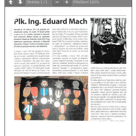
Velešíně
Stránka
1
/
1
Přiblížení
100%
Pomník J. V. Kamarýta v Krumlovské ulici ve
Velešíně
Pamětní deska arcibiskupa Micara ve
vstupu do poutního místa Římov
Plastika Koule v Gutenbergově ulici v
Liberci
Pamětní deska Vojtěcha Kocmicha na
domě čp. 37 v ulici Betlém v Římově
Pomník na paměť zrušení roboty v Plavu
Socha vodníka v Plavu
Socha svatého Jana Nepomuckého v
Třebušíně
Pamětní deska Johanna Nepomuka
Fischera na domě čp. 5/16 na třídě 9.
května v Rumburku