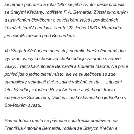
Dubový strážce lesa v Lesoparku v Dubé
severním pohraničí a roku 1967 se jeho životní cesta protnula
se Starými Křečany, rodištěm F. A. Bernarda. Zůstal skromným
Socha Dubánka v Lesoparku v Dubé
a uzavřeným člověkem; o sovětském zajetí i poválečných
Socha Šmudly v Lesoparku v Dubé
křivdách téměř nemluvil. Zemřel 22. ledna 1980 v Rumburku,
Sněhurka v Lesoparku v Dubé
jen několik měsíců před Bernardem.
Lavička s houbami v Lesoparku v Dubé
Socha před Klubovým domem (Základní
Ve Starých Křečanech dnes stojí pomník, který připomíná dva
uměleckou školou) v Dubé
výrazné osudy československého odboje za druhé světové
války: Františka Antonína Bernarda a Eduarda Macha. Na první
Pomník neznámého účelu u kostela
pohled jde o jedno pietní místo, ale ve skutečnosti se zde
Nalezení svatého kříže v Dubé
symbolicky setkávají dvě rozdílné válečné cesty — západní
Socha v parku v ulici Požárníků v Dubé
letecký odboj v řadách Royal Air Force a východní fronta
Socha svatého Floriána před hasičskou
spojená se Sokolovem, Duklou i československou jednotkou v
stanicí v Dubé
Sovětském svazu.
Socha mamuta před muzeem Eduarda
Štorcha a Karla Zemana v Ostroměři
Paměť tohoto místa se původně soustředila především na
Socha Panny Marie před katedrálou
Františka Antonína Bernarda, rodáka ze Starých Křečan a