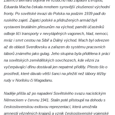
Zatímco Bernard bojoval ve vzduchu nad západní Evropou,
Kamenná plastika před hotelem Orlík v
Eduarda Macha čekala mnohem syrovější zkušenost východní
Teplicích nad Metují
fronty. Po sovětské invazi do Polska na podzim 1939 padl do
Základní kámen stavebních úprav Domova
ruského zajetí. Zajatci polské a přidružených armád byli
Dolní zámek Teplice nad Metují
vystaveni brutálním přesunům na východ; paměti účastníků
Socha svatého Jana Nepomuckého v ulici
odboje líčí transporty v nevytápěných vagonech, hlad, nemoci,
Aloise Jiráska v Teplicích nad Metují
mráz i smrt cestou na Sibiř a Dálný východ. Mach byl odvezen
Socha Pijící žena v ulici Aloise Jiráska v
až do oblasti Sverdlovsku a zařazen do systému pracovních
Teplicích nad Metují
táborů známého jako gulag. Jeho skupina byla přidělena k práci
na sovětských zemědělských sovchozech, kde vězni za
Plastika Úl v Teplicích nad Metují
vyčerpávající dřinu dostávali jen nepatrné příděly. Přesto šlo o
Socha Dívka s holubicí v Teplicích nad
prostředí, které dávalo větší šanci na přežití než tábory těžby
Metují
rudy v Norilsku či Magadanu.
Keramický reliéf na fasádě nákupního
střediska v Zámecké ulici v Teplicích nad
Naděje přišla až po napadení Sovětského svazu nacistickým
Metují
Německem v červnu 1941. Stalin poté přistoupil na dohodu s
Socha Hercula ve Voigtových sadech v
československou exilovou reprezentací, která umožnila
Litvínově
amnestii vězněných krajanů a vznik československé vojenské