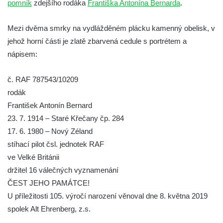
pomník
zdejšího rodáka
Františka Antonína Bernarda
.
Socha Medvěd jeskynní v ZOO Hluboká
Mezi dvěma smrky na vydlážděném plácku kamenný obelisk, v
Socha Mamutí lebka v ZOO Hluboká
jehož horní části je zlatě zbarvená cedule s portrétem a
Socha Mamut srstnatý v ZOO Hluboká
nápisem:
Socha Orel v ZOO Hluboká
Socha Vydry si hrají v ZOO Hluboká
č. RAF 787543/10209
Socha Přátelství v ZOO Hluboká
rodák
František Antonín Bernard
Socha Matka příroda v ZOO Hluboká
23. 7. 1914 – Staré Křečany čp. 284
Socha Lišky v ZOO Hluboká
17. 6. 1980 – Nový Zéland
Socha Kudlanka v ZOO Hluboká
stíhací pilot čsl. jednotek RAF
Socha Vlčice s mládětem v ZOO Hluboká
ve Velké Británii
Socha Rys číhající na srnu v ZOO Hluboká
držitel 16 válečných vyznamenání
ČEST JEHO PAMÁTCE!
Socha Orlice v ZOO Hluboká
U příležitosti 105. výročí narození věnoval dne 8. května 2019
Socha Tygr v ZOO Hluboká
spolek Alt Ehrenberg, z.s.
Socha Želva v ZOO Hluboká