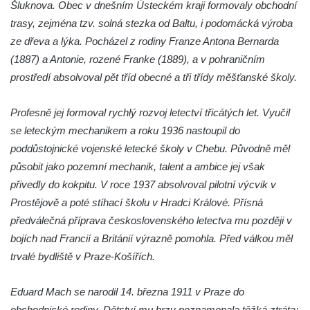
Šluknova. Obec v dnešním Ústeckém kraji formovaly obchodní
ZOO Dresden
trasy, zejména tzv. solná stezka od Baltu, i podomácká výroba
Socha světce severně od Lužce nad
ze dřeva a lýka. Pocházel z rodiny Franze Antona Bernarda
Vltavou
(1887) a Antonie, rozené Franke (1889), a v pohraničním
Pamětní kámen revitalizace Vltavy Vraňany
prostředí absolvoval pět tříd obecné a tři třídy měšťanské školy.
– Hořín u Lužce nad Vltavou
Strom svobody a památník 100 let republiky
Profesně jej formoval rychlý rozvoj letectví třicátých let. Vyučil
a 30. výročí listopadu 1989 v Hrobčicích
se leteckým mechanikem a roku 1936 nastoupil do
poddůstojnické vojenské letecké školy v Chebu. Původně měl
Boží muka v parku před domem čp. 17 v
působit jako pozemní mechanik, talent a ambice jej však
Hrobčicích
přivedly do kokpitu. V roce 1937 absolvoval pilotní výcvik v
Sochy „Klaun a dívenka“ v parku v centru
Prostějově a poté stíhací školu v Hradci Králové. Přísná
Hrobčic
předválečná příprava československého letectva mu později v
Socha svatého Antonína poustevníka v
bojích nad Francií a Británií výrazně pomohla. Před válkou měl
Mirošovicích
trvalé bydliště v Praze-Košířích.
Socha vodníka u požární nádrže v
Mirošovicích
Eduard Mach se narodil 14. března 1911 v Praze do
Socha býka před areálem firmy 2JCP v
obchodnické rodiny. Dětství mu brzy poznamenala těžká ztráta: