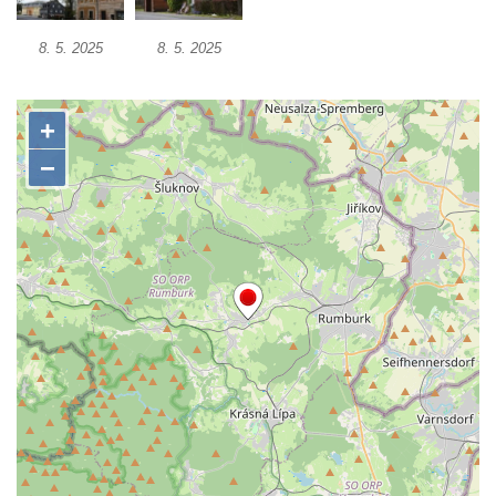
Lounech u pramene Luna II
Kamenná plastika 7 v parku nemocnice v
8. 5. 2025
8. 5. 2025
Lounech u pramene Luna II
Kamenná plastika 6 v parku nemocnice v
Lounech
Kamenná plastika 5 v parku nemocnice v
Lounech
Socha svatého Floriána v Údlicích
Kamenná plastika 4 v parku nemocnice v
Lounech
Kamenná plastika 3 v parku nemocnice v
Lounech
Kamenná plastika 2 v parku nemocnice v
Lounech
Kamenná plastika 1 v parku nemocnice v
Lounech