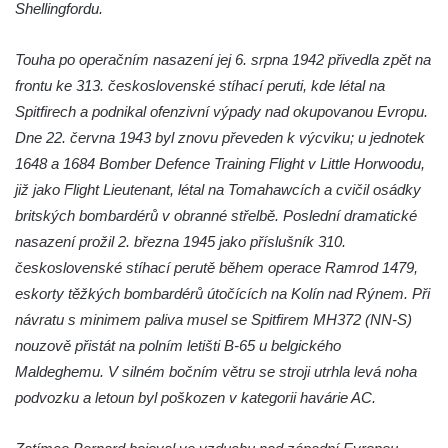
Bývalá socha na křižovatce ulic Ještědská a
Shellingfordu.
Školní v Rychnově u Jablonce nad Nisou
Touha po operačním nasazení jej 6. srpna 1942 přivedla zpět na
Socha svatého Jana Nepomuckého v
frontu ke 313. československé stíhací peruti, kde létal na
Ještědské ulici v Rychnově u Jablonce nad
Spitfirech a podnikal ofenzivní výpady nad okupovanou Evropu.
Nisou
Dne 22. června 1943 byl znovu převeden k výcviku; u jednotek
Socha svatého Jana Nepomuckého na
1648 a 1684 Bomber Defence Training Flight v Little Horwoodu,
křižovatce ulice Kokonínská v Pulečném
již jako Flight Lieutenant, létal na Tomahawcích a cvičil osádky
Historický milník naproti domu čp. 37 v
britských bombardérů v obranné střelbě. Poslední dramatické
Krásné u Pěnčína
nasazení prožil 2. března 1945 jako příslušník 310.
Socha svatého Josefa s Ježíškem u kostela
československé stíhací perutě během operace Ramrod 1479,
svatého Josefa v Krásné u Pěnčína
eskorty těžkých bombardérů útočících na Kolín nad Rýnem. Při
Socha svatého Jana Nepomuckého u
návratu s minimem paliva musel se Spitfirem MH372 (NN-S)
kostela svatého Martina v Kozlech
nouzově přistát na polním letišti B-65 u belgického
Maldeghemu. V silném bočním větru se stroji utrhla levá noha
Kamenný pomník neznámého účelu u
podvozku a letoun byl poškozen v kategorii havárie AC.
Základní a Mateřské školy v Teplicích nad
Metují