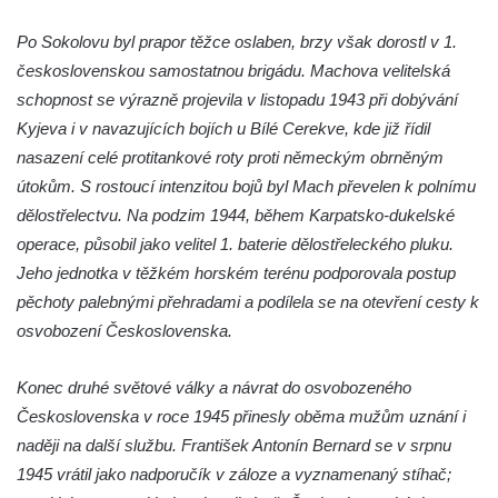
Socha v Plynárenské ulici v Teplicích-
Po Sokolovu byl prapor těžce oslaben, brzy však dorostl v 1.
Proseticích
československou samostatnou brigádu. Machova velitelská
Keramická plastika v ulici Dr. Vrbenského v
schopnost se výrazně projevila v listopadu 1943 při dobývání
Teplicích
Kyjeva i v navazujících bojích u Bílé Cerekve, kde již řídil
Památník Pravřídla v Lázeňské ulici v
nasazení celé protitankové roty proti německým obrněným
Teplicích
útokům. S rostoucí intenzitou bojů byl Mach převelen k polnímu
dělostřelectvu. Na podzim 1944, během Karpatsko-dukelské
Pomník obětem lidské krutosti na Mírovém
operace, působil jako velitel 1. baterie dělostřeleckého pluku.
náměstí v Teplicích (neexistuje)
Jeho jednotka v těžkém horském terénu podporovala postup
Socha svatého Josefa v Želkovicích
pěchoty palebnými přehradami a podílela se na otevření cesty k
Pomník Josefa Willomitzera u kostela
osvobození Československa.
Narození Panny Marie v Benešově nad
Ploučnicí
Konec druhé světové války a návrat do osvobozeného
Pomník neznámého účelu v parku před
Československa v roce 1945 přinesly oběma mužům uznání i
kostelem svatého Františka z Assisi v
naději na další službu. František Antonín Bernard se v srpnu
Tanvaldu
1945 vrátil jako nadporučík v záloze a vyznamenaný stíhač;