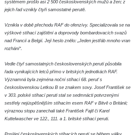
systémem prošlo asi 2 500 československých mužů a žen; z
Nanebevzetí Panny Marie ve Vilémově
jejich řad vznikly čtyři samostatné perutě.
Socha putti I. na schodišti ke kostelu
Nanebevzetí Panny Marie ve Vilémově
Vznikla v době přechodu RAF do ofenzívy. Specializovala se na
Socha svaté Anny na mostě přes
výškové stíhací zajištění a doprovody bombardovacích svazů
Vilémovský potok pod kostelem
nad Francií a Belgií. Její heslo znělo: „Jeden jestřáb mnoho vran
Nanebevzetí Panny Marie ve Vilémově
rozhání“.
Socha svatého Josefa na mostě přes
Vedle čtyř samostatných československých perutí působila
Vilémovský potok pod kostelem
řada vynikajících letců přímo v britských jednotkách RAF.
Nanebevzetí Panny Marie ve Vilémově
Významná byla zejména noční stíhací 68. peruť s
Socha svatého Jana u dveří kostela
československou Letkou B se znakem sovy. Josef František se
svatého Václava ve Šluknově
v 303. polské stíhací peruti stal se sedmnácti potvrzenými
Socha svatého Pavla u dveří kostela
sestřely nejúspěšnějším stíhacím esem RAF v Bitvě o Británii;
svatého Václava ve Šluknově
výraznou stopu zanechali také František Fajtl či Karel
Socha svatého Jana Nepomuckého na
Kuttelwascher ve 122., 111. a 1. britské stíhací peruti.
mostě u pivovaru ve Frýdlantu
Socha Piety v Okružní ulici ve Frýdlantu
Poslání československých stíhacích perutí se během války