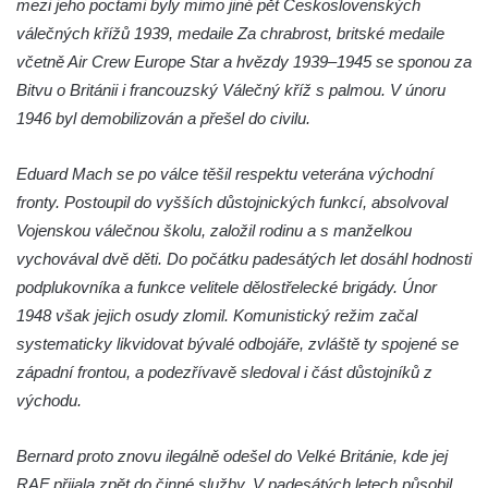
Socha Járy Cimrmana na kině JAS v
mezi jeho poctami byly mimo jiné pět Československých
Tanvaldu
válečných křížů 1939, medaile Za chrabrost, britské medaile
včetně Air Crew Europe Star a hvězdy 1939–1945 se sponou za
Socha u Riedlovy hrobky v Desné
Bitvu o Británii i francouzský Válečný kříž s palmou. V únoru
Socha Osvobození u základní školy v
1946 byl demobilizován a přešel do civilu.
Desné
Lavička loď v parku u základní školy v
Eduard Mach se po válce těšil respektu veterána východní
Desné
fronty. Postoupil do vyšších důstojnických funkcí, absolvoval
Socha ženy u železničního viaduktu v
Vojenskou válečnou školu, založil rodinu a s manželkou
Desné
vychovával dvě děti. Do počátku padesátých let dosáhl hodnosti
Socha Madony ve štítě domu čp. 234 ve
podplukovníka a funkce velitele dělostřelecké brigády. Únor
Starých Křečanech
1948 však jejich osudy zlomil. Komunistický režim začal
systematicky likvidovat bývalé odbojáře, zvláště ty spojené se
Socha svatého Floriána na hasičské stanici
západní frontou, a podezřívavě sledoval i část důstojníků z
v Krkonošské ulici v Desné
východu.
Socha Nový život v parku v Krkonošské ulici
v Desné
Bernard proto znovu ilegálně odešel do Velké Británie, kde jej
Socha sv. Šebestiána v Chodově
RAF přijala zpět do činné služby. V padesátých letech působil