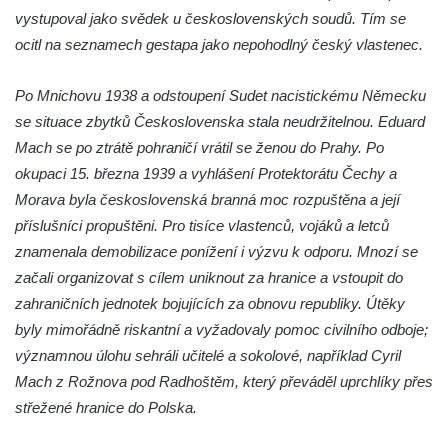
vystupoval jako svědek u československých soudů. Tím se
a svatého Jana Nepomuckého východně
ocitl na seznamech gestapa jako nepohodlný český vlastenec.
od Mezné
Socha vodníka na trase naučné stezky v
Po Mnichovu 1938 a odstoupení Sudet nacistickému Německu
Srbské Kamenici
se situace zbytků Československa stala neudržitelnou. Eduard
Podstavec v zámecké zahradě v Duchcově
Mach se po ztrátě pohraničí vrátil se ženou do Prahy. Po
Sousoší dětí u obecního úřadu v Janově
okupaci 15. března 1939 a vyhlášení Protektorátu Čechy a
Socha Andromedé u pavilonu Reinerovy
Morava byla československá branná moc rozpuštěna a její
fresky v Duchcově
příslušníci propuštěni. Pro tisíce vlastenců, vojáků a letců
znamenala demobilizace ponížení i výzvu k odporu. Mnozí se
Socha Amfitrité u pavilonu Reinerovy fresky
začali organizovat s cílem uniknout za hranice a vstoupit do
v Duchcově
zahraničních jednotek bojujících za obnovu republiky. Útěky
Socha Flóry u pavilonu Reinerovy fresky v
byly mimořádně riskantní a vyžadovaly pomoc civilního odboje;
Duchcově
významnou úlohu sehráli učitelé a sokolové, například Cyril
Socha Afrodité u pavilonu Reinerovy fresky
Mach z Rožnova pod Radhoštěm, který převáděl uprchlíky přes
v Duchcově
střežené hranice do Polska.
Pamětní kámen rybníka Barbory v