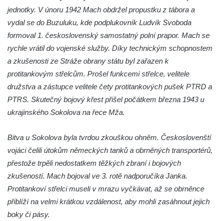
Pomník Josefa Aloise Tichatschka v ulici 5.
jednotky. V únoru 1942 Mach obdržel propustku z tábora a
května v Teplicích nad Metují
vydal se do Buzuluku, kde podplukovník Ludvík Svoboda
formoval 1. československý samostatný polní prapor. Mach se
Socha svatého Floriana v ulici 5. května v
rychle vrátil do vojenské služby. Díky technickým schopnostem
Teplicích nad Metují
a zkušenosti ze Stráže obrany státu byl zařazen k
Reliéf horolezce na domě čp. 13 v Horní
protitankovým střelcům. Prošel funkcemi střelce, velitele
ulici v Teplicích nad Metují
družstva a zástupce velitele čety protitankových pušek PTRD a
Plastika na hřbitově v Teplicích nad Metují
PTRS. Skutečný bojový křest přišel počátkem března 1943 u
Obraz kajícné svaté Máří Magdaleny pod
ukrajinského Sokolova na řece Mža.
Lysým vrchem v Teplicích nad Metují
Sousoší Kalvárie na Masarykově třídě v
Bitva u Sokolova byla tvrdou zkouškou ohněm. Českoslovenští
Teplicích
vojáci čelili útokům německých tanků a obrněných transportérů,
přestože trpěli nedostatkem těžkých zbraní i bojových
Pomník Tomáše Garrigue Masaryka v
zkušeností. Mach bojoval ve 3. rotě nadporučíka Janka.
Sadech Československé armády v
Protitankoví střelci museli v mrazu vyčkávat, až se obrněnce
Teplicích
přiblíží na velmi krátkou vzdálenost, aby mohli zasáhnout jejich
Plastika Koule v Sadech Československé
boky či pásy.
armády v Teplicích