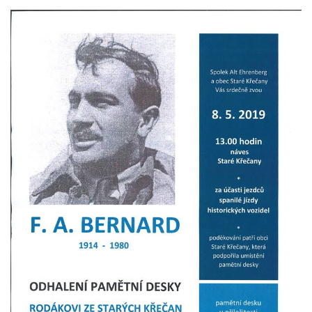
čp. 69/1 v Českých Budějovicích
Socha Jana Valeria Jirsíka u Černé věže v
Českých Budějovicích
Socha Krista klesajícího pod křížem u
kostela svatého Mikuláše v Českých
Budějovicích
Socha svatého Jana Nepomuckého u
kostela svaté Rodiny v Českých
Budějovicích
Socha S tebou v parku na Senovážném
náměstí v Českých Budějovicích
Socha Tornádo v parku na Senovážném
náměstí v Českých Budějovicích
Sousoší Humanoidi na Lannově třídě v
Českých Budějovicích