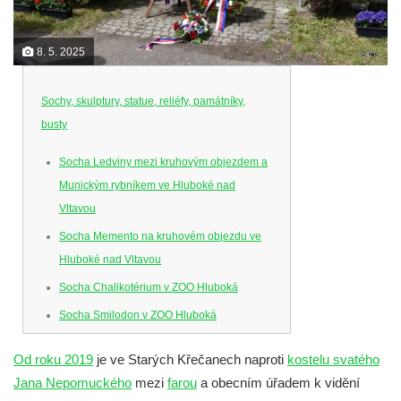
8. 5. 2025
Sochy, skulptury, statue, reliéfy, památníky,
busty
Socha Ledviny mezi kruhovým objezdem a
Munickým rybníkem ve Hluboké nad
Vltavou
Socha Memento na kruhovém objezdu ve
Hluboké nad Vltavou
Socha Chalikotérium v ZOO Hluboká
Socha Smilodon v ZOO Hluboká
Socha Veledaněk v ZOO Hluboká
Od roku 2019
je ve Starých Křečanech naproti
kostelu svatého
Socha Koroun bezzubý v ZOO Hluboká
Jana Nepomuckého
mezi
farou
a obecním úřadem k vidění
Socha Plejtvák obrovský v ZOO Hluboká