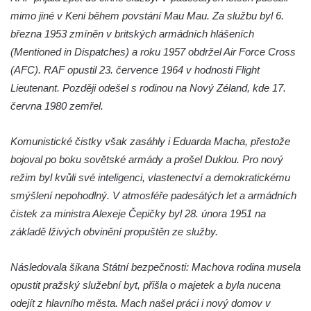
Socha svatého Jana Nepomuckého u
mimo jiné v Keni během povstání Mau Mau. Za službu byl 6.
silnice severně od Dubé
března 1953 zmíněn v britských armádních hlášeních
Socha sovy u vchodu do Městské knihovny
(Mentioned in Dispatches) a roku 1957 obdržel Air Force Cross
v Dubé
(AFC). RAF opustil 23. července 1964 v hodnosti Flight
Lieutenant. Později odešel s rodinou na Nový Zéland, kde 17.
Socha draka u Městské knihovny v Dubé
června 1980 zemřel.
Skleněný strom v areálu Nemocnice s
poliklinikou Česká Lípa
Komunistické čistky však zasáhly i Eduarda Macha, přestože
Socha svatého Antonína na Národní ulici ve
bojoval po boku sovětské armády a prošel Duklou. Pro nový
Varnsdorfu
režim byl kvůli své inteligenci, vlastenectví a demokratickému
Socha trpaslíka v Lesoparku v Dubé
smýšlení nepohodlný. V atmosféře padesátých let a armádních
Socha trpaslíka v Lesoparku v Dubé
čistek za ministra Alexeje Čepičky byl 28. února 1951 na
základě lživých obvinění propuštěn ze služby.
Socha trpaslíka v Lesoparku v Dubé
Socha trpaslíka v Lesoparku v Dubé
Následovala šikana Státní bezpečnosti: Machova rodina musela
Socha trpaslíka v Lesoparku v Dubé
opustit pražský služební byt, přišla o majetek a byla nucena
Socha Prófy v Lesoparku v Dubé
odejít z hlavního města. Mach našel práci i nový domov v