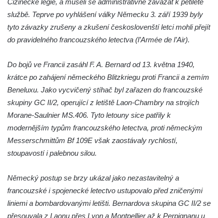
Cizinecké legie, a museli se administrativně zavázat k pětileté
Zvěstování Panny Marie v Duchcově
službě. Teprve po vyhlášení války Německu 3. září 1939 byly
Socha svatého Prokopa u kostela
tyto závazky zrušeny a zkušení českoslovenští letci mohli přejít
Zvěstování Panny Marie v Duchcově
do pravidelného francouzského letectva (l’Armée de l’Air).
Socha Hoch vytahující si trn z paty v Knížecí
zahradě v zámeckém parku v Duchcově
Do bojů ve Francii zasáhl F. A. Bernard od 13. května 1940,
Socha Niké v Knížecí zahradě v zámeckém
krátce po zahájení německého Blitzkriegu proti Francii a zemím
parku v Duchcově
Beneluxu. Jako vycvičený stíhač byl zařazen do francouzské
skupiny GC II/2, operující z letiště Laon-Chambry na strojích
Socha Walthera von der Vogelweide v
Morane-Saulnier MS.406. Tyto letouny sice patřily k
Duchcově
modernějším typům francouzského letectva, proti německým
Busta Bedřicha Smetany v sadech B.
Messerschmittům Bf 109E však zaostávaly rychlostí,
Smetany v Duchcově
stoupavostí i palebnou silou.
Busta Ludwiga van Beethovena v sadech
B. Smetany v Duchcově
Německý postup se brzy ukázal jako nezastavitelný a
Pomník neznámého účelu v sadech Boženy
francouzské i spojenecké letectvo ustupovalo před zničenými
Němcové v Duchcově
liniemi a bombardovanými letišti. Bernardova skupina GC II/2 se
Památník Johanna Wolfganga Goetha u
přesouvala z Laonu přes Lyon a Montpellier až k Perpignanu u