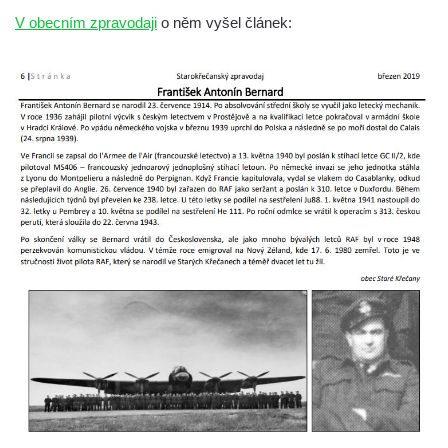
Socha Kozorožec horský v ZOO Hluboká
V obecním zpravodaji
o něm vyšel článek:
Socha Včela v ZOO Hluboká
Socha Housenka v ZOO Hluboká
Socha Nosorožík v ZOO Hluboká
Socha Rosomák v ZOO Hluboká
Socha Beruška v ZOO Hluboká
Socha Vážka v ZOO Hluboká
Socha Volavka v ZOO Hluboká
Flamingo trůn v ZOO Hluboká
Lavička Kůň Převalského v ZOO Hluboká
Lysá nad Labem, barokní město Šporkovo
Socha Opičákovník v ZOO Hluboká
Socha Roháč v ZOO Hluboká
Socha Mystik v ZOO Hluboká
Reliéf Rodina a práce na budově záložny