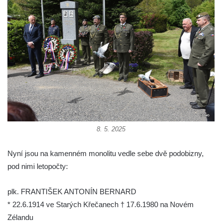
Budějovicích
Socha svatého Vincence Ferrerského na
nádvoří kláštera dominikánů v Českých
Budějovicích
Socha svatého Zachariáše na nádvoří
kláštera dominikánů v Českých
Budějovicích
Socha svatého Josefa na nádvoří kláštera
dominikánů v Českých Budějovicích
Socha svaté Anny na nádvoří kláštera
8. 5. 2025
dominikánů v Českých Budějovicích
Nyní jsou na kamenném monolitu vedle sebe dvě podobizny,
Socha svatého Dominika na nádvoří
pod nimi letopočty:
kláštera dominikánů v Českých
Budějovicích
plk. FRANTIŠEK ANTONÍN BERNARD
Sousoší Kalvárie před klášterem
* 22.6.1914 ve Starých Křečanech † 17.6.1980 na Novém
dominikánů u Piaristického náměstí v
Zélandu