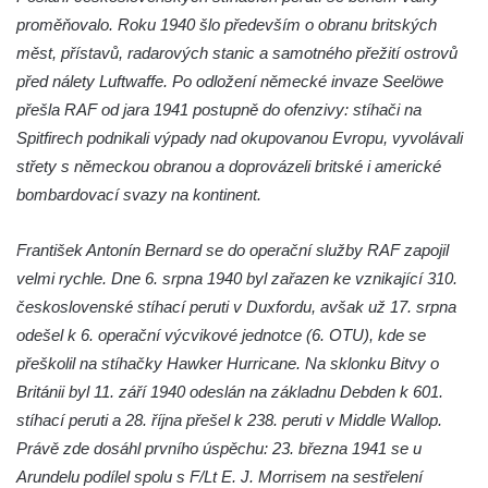
proměňovalo. Roku 1940 šlo především o obranu britských
Socha Albrechta z Valdštejna na náměstí T.
měst, přístavů, radarových stanic a samotného přežití ostrovů
G. Masaryka ve Frýdlantu
před nálety Luftwaffe. Po odložení německé invaze Seelöwe
Reliéf Albrechta z Valdštejna na
přešla RAF od jara 1941 postupně do ofenzivy: stíhači na
Valdštejnské lékárně na Hrnčířském
Spitfirech podnikali výpady nad okupovanou Evropu, vyvolávali
náměstí ve Frýdlantu
střety s německou obranou a doprovázeli britské i americké
Pamětní kámen Pamět v krajině Trojmezí u
bombardovací svazy na kontinent.
Křížové cesty na Křížovém vrchu ve
Frýdlantu
František Antonín Bernard se do operační služby RAF zapojil
Sousoší svatého Víta, svatého Jana
velmi rychle. Dne 6. srpna 1940 byl zařazen ke vznikající 310.
Nepomuckého a svatého Václava v Děčíně
československé stíhací peruti v Duxfordu, avšak už 17. srpna
na Staroměstském mostě
odešel k 6. operační výcvikové jednotce (6. OTU), kde se
Torzo pomníku Filipa Kinského u kaple
přeškolil na stíhačky Hawker Hurricane. Na sklonku Bitvy o
svatého Jana Nepomuckého ve Sloupu v
Británii byl 11. září 1940 odeslán na základnu Debden k 601.
Čechách
stíhací peruti a 28. října přešel k 238. peruti v Middle Wallop.
Právě zde dosáhl prvního úspěchu: 23. března 1941 se u
Reliéf na průčelí obchodního domu čp. 849
Arundelu podílel spolu s F/Lt E. J. Morrisem na sestřelení
na třídě T. G. Masaryka v Novém Boru