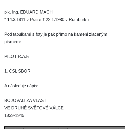
Českých Budějovicích
Socha svatého Václava u pramene v
plk. Ing. EDUARD MACH
Semilech
* 14.3.1911 v Praze † 22.1.1980 v Rumburku
Pamětní deska Tomáše Garrigue Masaryka
Pod tabulkami s foty je pak přímo na kameni zlaceným
na radnici v Českých Budějovicích
písmem:
Pamětní deska na biskupské rezidenci v
Českých Budějovicích
PILOT R.A.F.
Pamětní deska Josefa Hloucha na
biskupské rezidenci v Českých
1. ČSL SBOR
Budějovicích
Socha žáby u rybníčku na Náměstí v
A následuje nápis:
Kamenném Újezdě
Pamětní kámen družebních obcí Kamenný
BOJOVALI ZA VLAST
Újezd a Krauchthal v parku na Náměstí v
VE DRUHÉ SVĚTOVÉ VÁLCE
Kamenném Újezdě
1939-1945
Socha na náměstí J. V. Kamarýta ve