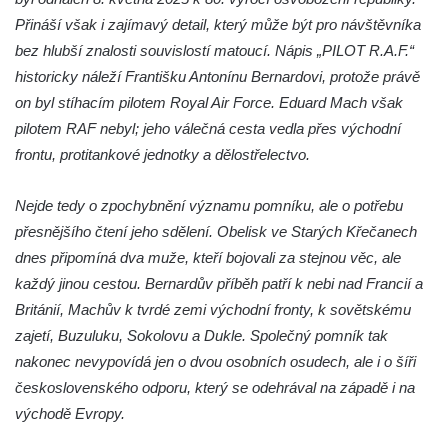
Plevně v Cítolibech
Přináší však i zajímavý detail, který může být pro návštěvníka
Socha Neptuna na zdi zahrady domu čp. 59
bez hlubší znalosti souvislostí matoucí. Nápis „PILOT R.A.F.“
v Cítolibech
historicky náleží Františku Antonínu Bernardovi, protože právě
Socha svatého Jana u kostela svatého
on byl stíhacím pilotem Royal Air Force. Eduard Mach však
Jakuba v Cítolibech
pilotem RAF nebyl; jeho válečná cesta vedla přes východní
frontu, protitankové jednotky a dělostřelectvo.
Socha svatého Václava před farou v
Cítolibech
Nejde tedy o zpochybnění významu pomníku, ale o potřebu
Socha Víry před kostelem svatého Jakuba v
přesnějšího čtení jeho sdělení. Obelisk ve Starých Křečanech
Cítolibech
dnes připomíná dva muže, kteří bojovali za stejnou věc, ale
Socha Chronos před kostelem svatého
každý jinou cestou. Bernardův příběh patří k nebi nad Francií a
Jakuba v Cítolibech
Británií, Machův k tvrdé zemi východní fronty, k sovětskému
Socha vodníka na požární nádrži na
zajetí, Buzuluku, Sokolovu a Dukle. Společný pomník tak
Tyršově náměstí v Cítolibech
nakonec nevypovídá jen o dvou osobních osudech, ale i o šíři
Obraz svatého Floriána na hasičské stanici
československého odporu, který se odehrával na západě i na
v Cítolibech
východě Evropy.
Socha svaté Barbory u zámku na Tyršově