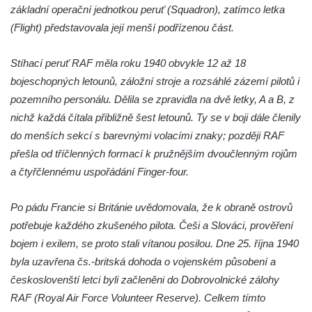
základní operační jednotkou peruť (Squadron), zatímco letka
Socha svatého Jana Nepomuckého na
(Flight) představovala její menší podřízenou část.
schodišti ke kostelu Nanebevzetí Panny
Marie ve Vilémově
Stíhací peruť RAF měla roku 1940 obvykle 12 až 18
Socha svatého Šebestiána na schodišti ke
bojeschopných letounů, záložní stroje a rozsáhlé zázemí pilotů i
kostelu Nanebevzetí Panny Marie ve
pozemního personálu. Dělila se zpravidla na dvě letky, A a B, z
Vilémově
nichž každá čítala přibližně šest letounů. Ty se v boji dále členily
Socha svatého Václava na schodišti ke
do menších sekcí s barevnými volacími znaky; později RAF
kostelu Nanebevzetí Panny Marie ve
přešla od tříčlenných formací k pružnějším dvoučlenným rojům
Vilémově
a čtyřčlennému uspořádání Finger-four.
Socha svaté Rosalie (Rozálie) na schodišti
Po pádu Francie si Británie uvědomovala, že k obraně ostrovů
ke kostelu Nanebevzetí Panny Marie ve
potřebuje každého zkušeného pilota. Češi a Slováci, prověření
Vilémově
bojem i exilem, se proto stali vítanou posilou. Dne 25. října 1940
Socha svatého Vojtěcha na schodišti ke
byla uzavřena čs.-britská dohoda o vojenském působení a
kostelu Nanebevzetí Panny Marie ve
českoslovenští letci byli začleněni do Dobrovolnické zálohy
Vilémově
RAF (Royal Air Force Volunteer Reserve). Celkem tímto
Socha putti II. na schodišti ke kostelu