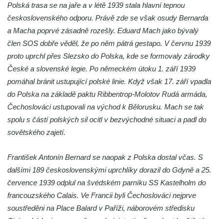
Duchcově
Polská trasa se na jaře a v létě 1939 stala hlavní tepnou
Delfín na Sfingovém rybníku v zámeckém
československého odporu. Právě zde se však osudy Bernarda
parku v Duchcově
a Macha poprvé zásadně rozešly. Eduard Mach jako bývalý
člen SOS dobře věděl, že po něm pátrá gestapo. V červnu 1939
Sfinga II. na Sfingovém rybníku v
proto uprchl přes Slezsko do Polska, kde se formovaly zárodky
zámeckém parku v Duchcově
České a slovenské legie. Po německém útoku 1. září 1939
Sfinga I. na Sfingovém rybníku v zámeckém
pomáhal bránit ustupující polské linie. Když však 17. září vpadla
parku v Duchcově
do Polska na základě paktu Ribbentrop-Molotov Rudá armáda,
Socha Minervy na nádvoří zámku v
Čechoslováci ustupovali na východ k Bělorusku. Mach se tak
Duchcově
spolu s částí polských sil ocitl v bezvýchodné situaci a padl do
Socha Herkula se saní na nádvoří zámku v
sovětského zajetí.
Duchcově
Socha Herkula se lvem na nádvoří zámku v
František Antonín Bernard se naopak z Polska dostal včas. S
Duchcově
dalšími 189 československými uprchlíky dorazil do Gdyně a 25.
července 1939 odplul na švédském parníku SS Kastelholm do
Socha Marse na nádvoří zámku v
francouzského Calais. Ve Francii byli Čechoslováci nejprve
Duchcově
soustředěni na Place Balard v Paříži, náborovém středisku
Socha svatého Václava u kostela