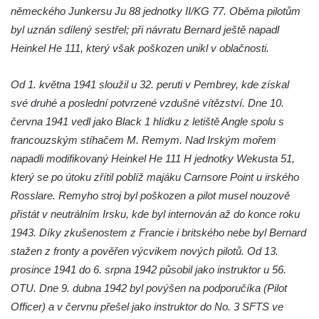
německého Junkersu Ju 88 jednotky II/KG 77. Oběma pilotům
Reliéf Jeden den ze života horníka na
byl uznán sdílený sestřel; při návratu Bernard ještě napadl
průčelí Hornického domu v Sokolově
Heinkel He 111, který však poškozen unikl v oblačnosti.
Sousoší Kosmonauti u stanice metra Háje
Pomník v expozici Hornického muzea
Od 1. května 1941 sloužil u 32. peruti v Pembrey, kde získal
Krásno
své druhé a poslední potvrzené vzdušné vítězství. Dne 10.
Pomník Mistra Jana Husa na Husově
června 1941 vedl jako Black 1 hlídku z letiště Angle spolu s
náměstí v Kněževsi
francouzským stíhačem M. Remym. Nad Irským mořem
napadli modifikovaný Heinkel He 111 H jednotky Wekusta 51,
Socha svatého Františka Xaverského u
který se po útoku zřítil poblíž majáku Carnsore Point u irského
kostela svatého Jakuba Většího v Kněževsi
Rosslare. Remyho stroj byl poškozen a pilot musel nouzově
Socha sedící dívky u jezírka ve
přistát v neutrálním Irsku, kde byl internován až do konce roku
Dvořákových sadech v Karlových Varech
1943. Díky zkušenostem z Francie i britského nebe byl Bernard
Socha Krista bičovaného u domu čp. 416 v
stažen z fronty a pověřen výcvikem nových pilotů. Od 13.
ulici Dr. Edvarda Beneše ve Šluknově
prosince 1941 do 6. srpna 1942 působil jako instruktor u 56.
Sousoší Rozhovor v Zámecké ulici v
OTU. Dne 9. dubna 1942 byl povýšen na podporučíka (Pilot
Teplicích nad Metují
Officer) a v červnu přešel jako instruktor do No. 3 SFTS ve