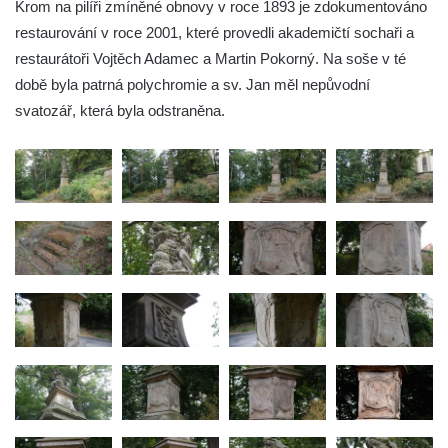
Sousoší Humanoidi na Lannově třídě v
Krom na pilíři zmíněné obnovy v roce 1893 je zdokumentováno
Českých Budějovicích
restaurování v roce 2001, které provedli akademičtí sochaři a
restaurátoři Vojtěch Adamec a Martin Pokorný. Na soše v té
Pomník Vojtěcha Adalberta Lanny v parku
době byla patrná polychromie a sv. Jan měl nepůvodní
Na Sadech v Českých Budějovicích
svatozář, která byla odstraněna.
Pomník Přemysla Otakara II. v parku Na
Sadech v Českých Budějovicích
Socha Mateřství v parku Na Sadech v
Českých Budějovicích
Památník Otokara Mokrého v parku Na
Sadech v Českých Budějovicích
Poslední dochovaný tramvajový sloup na
Pražské třídě v Českých Budějovicích
Socha Civilizovaní na Husově třídě v
Českých Budějovicích
Socha svatého Jana Nepomuckého Na
Sadech u Mlýnské stoky v Českých