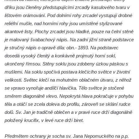
Socha Tygr v ZOO Hluboká
dříku jsou členěny předstupujícími zrcadly kasulového tvaru v
Socha Želva v ZOO Hluboká
lištovém orámování. Pod dolními rohy zrcadel vystupují drobné
Socha Kozorožec horský v ZOO Hluboká
reliéfní mušle, nad horními rohy jsou umístěné stylizované
akantové listy. Plochy zrcadel jsou hladké, pouze na čelní stěně
Socha Včela v ZOO Hluboká
je malovaný švabachový nápis. Na zadní jižní straně podstavce
Socha Housenka v ZOO Hluboká
je stručný nápis o opravě díla: obn.- 1893. Na podstavec
Socha Nosorožík v ZOO Hluboká
dosedá vysoký členitý a konkávně projmutý horní sokl,
Socha Rosomák v ZOO Hluboká
ukončený římsou. Stěny soklu jsou zdobeny úzkou páskou s
Socha Beruška v ZOO Hluboká
mušlemi. Na soklu spočívá postava klečícího světce v životní
velikosti. Světec klečí na mohutném oblačném útvaru, z něhož
Socha Vážka v ZOO Hluboká
se vpravo vynořuje andílčí hlavička. Tělo světce je stočené
Socha Volavka v ZOO Hluboká
směrem diagonálně vlevo. Nepokrytá hlava pokračuje v pohybu
Flamingo trůn v ZOO Hluboká
těla a otáčí se zcela doleva do profilu, zároveň se sklání rudce
Lavička Kůň Převalského v ZOO Hluboká
dolů. Sv. Jan je tradičně oblečen a v pravé ruce drží diagonálně
Lysá nad Labem, barokní město Šporkovo
položený krucifix, v levé ruce drží biret.
Socha Opičákovník v ZOO Hluboká
Předmětem ochrany je socha sv. Jana Nepomuckého na p.p.
Socha Roháč v ZOO Hluboká