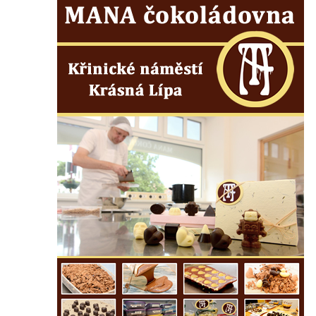
Socha Skupina jeřábů v Tierpark Chemnitz
Socha Panter v ZOO Leipzig
Socha Dívka s mušlí v ZOO Leipzig
Socha Tygr v ZOO Leipzig
Socha Atlet v ZOO Leipzig
Socha Marabu v ZOO Leipzig
Busta Karla Maxe Schneidera v ZOO
Leipzig
Socha Iásón v ZOO Leipzig
Socha Mladý slon v ZOO Leipzig
Socha Býk v ZOO Dresden
Socha Uprchlý otrok bojuje s divokým psem
v ZOO Dresden
Socha krokodýla v ZOO Dresden
Socha slona v ZOO Dresden