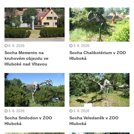
Mirošovicích
Socha býka před areálem firmy 2JCP v
Račicích
Povodňový sloup II. v Dobříni
Povodňový sloup I. v Dobříni
6. 8. 2026
3. 8. 2026
Pamětní kámen vodního díla Josefův Důl
Socha Memento na
Socha Chalikotérium v ZOO
kruhovém objezdu ve
Hluboká
Socha svatého Floriána na domě čp. 3 v
Hluboké nad Vltavou
Oparnu
Socha svaté Anny u domu čp. 3 v Oparnu
Lavička Václava Havla v Pardubicích
Lavička Václava Havla v Novém Boru
Lavička Václava Havla v Krásné Lípě
3. 8. 2026
3. 8. 2026
Upoutávka JduHřebenovkou u parkoviště
Socha Smilodon v ZOO
Socha Veledaněk v ZOO
na Mezní Louce
Hluboká
Hluboká
Kamenný obelisk na vyhlídce u Pravčické