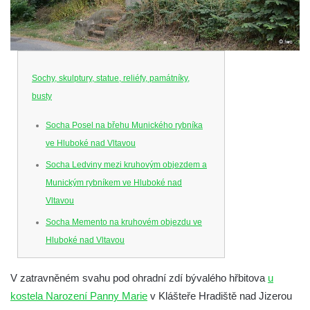
Sochy, skulptury, statue, reliéfy, památníky,
busty
Socha Posel na břehu Munického rybníka
ve Hluboké nad Vltavou
Socha Ledviny mezi kruhovým objezdem a
Munickým rybníkem ve Hluboké nad
Vltavou
Socha Memento na kruhovém objezdu ve
Hluboké nad Vltavou
Socha Chalikotérium v ZOO Hluboká
V zatravněném svahu pod ohradní zdí bývalého hřbitova
u
Socha Smilodon v ZOO Hluboká
kostela Narození Panny Marie
v Klášteře Hradiště nad Jizerou
Socha Veledaněk v ZOO Hluboká