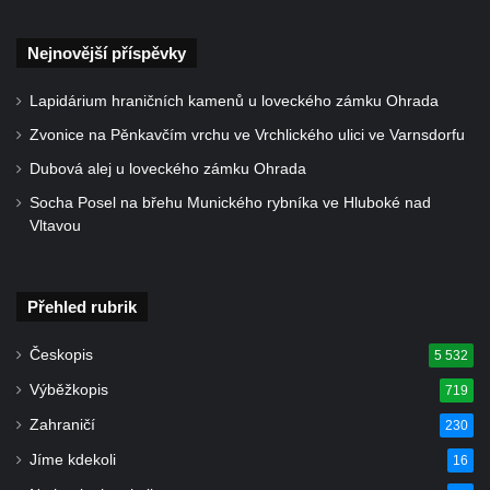
v Duchcově
Pamětní kámen rybníka Barbory v
Nejnovější příspěvky
Duchcově
Delfín na Sfingovém rybníku v zámeckém
Lapidárium hraničních kamenů u loveckého zámku Ohrada
parku v Duchcově
Zvonice na Pěnkavčím vrchu ve Vrchlického ulici ve Varnsdorfu
Sfinga II. na Sfingovém rybníku v
Dubová alej u loveckého zámku Ohrada
zámeckém parku v Duchcově
Socha Posel na břehu Munického rybníka ve Hluboké nad
Sfinga I. na Sfingovém rybníku v zámeckém
Vltavou
parku v Duchcově
Socha Minervy na nádvoří zámku v
Přehled rubrik
Duchcově
Socha Herkula se saní na nádvoří zámku v
Českopis
5 532
Duchcově
Výběžkopis
719
Socha Herkula se lvem na nádvoří zámku v
Zahraničí
230
Duchcově
Jíme kdekoli
16
Socha Marse na nádvoří zámku v