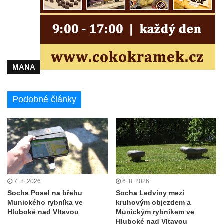
Socha Faun s medvíďaty v ZOO Dresden
Socha divokého prasete před vstupem do
ZOO Dresden
Socha světce severně od Lužce nad
Vltavou
MANA
Pamětní kámen revitalizace Vltavy Vraňany
– Hořín u Lužce nad Vltavou
Podobné články
Strom svobody a památník 100 let republiky
a 30. výročí listopadu 1989 v Hrobčicích
Boží muka v parku před domem čp. 17 v
Hrobčicích
Sochy „Klaun a dívenka“ v parku v centru
Hrobčic
7. 8. 2026
6. 8. 2026
Socha Posel na břehu
Socha Ledviny mezi
Socha svatého Antonína poustevníka v
Munického rybníka ve
kruhovým objezdem a
Mirošovicích
Hluboké nad Vltavou
Munickým rybníkem ve
Hluboké nad Vltavou
Socha vodníka u požární nádrže v