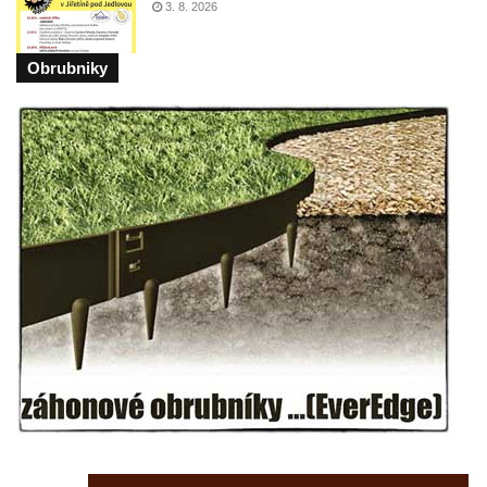
3. 8. 2026
Fischera na domě čp. 5/16 na třídě 9.
května v Rumburku
Obrubniky
Pamětní deska Johanna Neumanna
severně od Tokáně
Obrázek svatého Huberta na buku svatého
Huberta
Obrázek svatého Jakuba na skále u cesty
východně od Srbské Kamenice
Busta Jana Amose Komenského na domě
čp. 37 v Račicích
Socha ležícího koně v Sadech
Československé armády v Teplicích
Socha Medvídě v Tierpark Chemnitz
Sochy Ležící žena v Tierpark Chemnitz
Sochy Ptáci v Tierpark Chemnitz