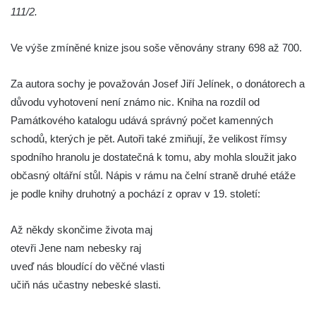
111/2.
Socha Mystik v ZOO Hluboká
Reliéf Rodina a práce na budově záložny
Ve výše zmíněné knize jsou soše věnovány strany 698 až 700.
čp. 69/1 v Českých Budějovicích
Socha Jana Valeria Jirsíka u Černé věže v
Za autora sochy je považován Josef Jiří Jelínek, o donátorech a
Českých Budějovicích
důvodu vyhotovení není známo nic. Kniha na rozdíl od
Památkového katalogu udává správný počet kamenných
Socha Krista klesajícího pod křížem u
schodů, kterých je pět. Autoři také zmiňují, že velikost římsy
kostela svatého Mikuláše v Českých
spodního hranolu je dostatečná k tomu, aby mohla sloužit jako
Budějovicích
občasný oltářní stůl. Nápis v rámu na čelní straně druhé etáže
Socha svatého Jana Nepomuckého u
je podle knihy druhotný a pochází z oprav v 19. století:
kostela svaté Rodiny v Českých
Budějovicích
Až někdy skončime života maj
Socha S tebou v parku na Senovážném
otevři Jene nam nebesky raj
náměstí v Českých Budějovicích
uveď nás bloudící do věčné vlasti
Socha Tornádo v parku na Senovážném
učiň nás učastny nebeské slasti.
náměstí v Českých Budějovicích