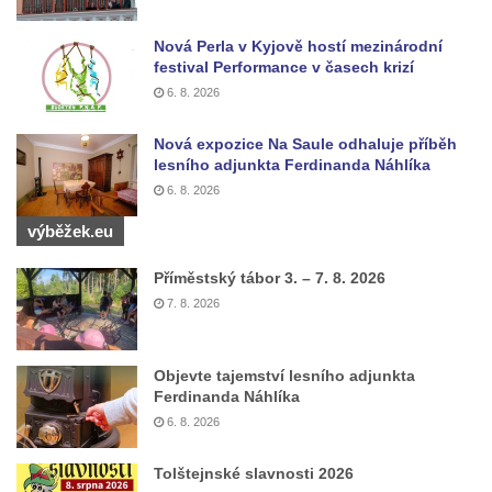
Kamenném Újezdě
Socha na náměstí J. V. Kamarýta ve
Nová Perla v Kyjově hostí mezinárodní
festival Performance v časech krizí
Velešíně
6. 8. 2026
Pomník J. V. Kamarýta v Krumlovské ulici ve
Velešíně
Nová expozice Na Saule odhaluje příběh
lesního adjunkta Ferdinanda Náhlíka
Pamětní deska arcibiskupa Micara ve
6. 8. 2026
vstupu do poutního místa Římov
Plastika Koule v Gutenbergově ulici v
výběžek.eu
Liberci
Příměstský tábor 3. – 7. 8. 2026
Pamětní deska Vojtěcha Kocmicha na
7. 8. 2026
domě čp. 37 v ulici Betlém v Římově
Pomník na paměť zrušení roboty v Plavu
Objevte tajemství lesního adjunkta
Socha vodníka v Plavu
Ferdinanda Náhlíka
Socha svatého Jana Nepomuckého v
6. 8. 2026
Třebušíně
Tolštejnské slavnosti 2026
Pamětní deska Johanna Nepomuka