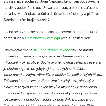
stojí u silnice socha sv. Jana Nepomuckého. Její podstavec je
Socha Koroun bezzubý v ZOO Hluboká
natolik vysoký, že je považován za sloup, a proto je zařazena
Socha Plejtvák obrovský v ZOO Hluboká
do knihy Mariánské, trojiční a další světecké sloupy a pilíře ve
Středočeském kraji, svazek 2.
Socha Medvěd jeskynní v ZOO Hluboká
Socha Mamutí lebka v ZOO Hluboká
Jedná se o vrcholně barokní dílo, zhotovené po roce 1730, o
Socha Mamut srstnatý v ZOO Hluboká
němž si lze v
Památkovém katalogu
přečíst následující:
Socha Orel v ZOO Hluboká
Socha Vydry si hrají v ZOO Hluboká
Pískovcová socha
sv. Jana Nepomuckého
stojí na nároží
bývalého hřbitova při okraji silnice ve strmém svahu na
Socha Přátelství v ZOO Hluboká
východním okraji obce. Socha je orientována čelem k severu a
Socha Matka příroda v ZOO Hluboká
je přístupná po třech (
chyba!
) kamenných schodech,
Socha Lišky v ZOO Hluboká
lemovaných nízkým zábradlím z masivních nečleněných bloků.
Socha Kudlanka v ZOO Hluboká
Základnu kompozice tvoří masivní kubický sokl, složený z
Socha Vlčice s mládětem v ZOO Hluboká
hladce tesaných kamenných bloků a ukončený jednoduchou
římsičkou. Na spodním soklu stojí čtyřboký pilířový podstavec,
Socha Rys číhající na srnu v ZOO Hluboká
rozčleněný na hranolový sokl s patkou, dřík a profilovanou
Socha Orlice v ZOO Hluboká
římsovou hlavici, která jeho objem značně přesahuje. Stěny