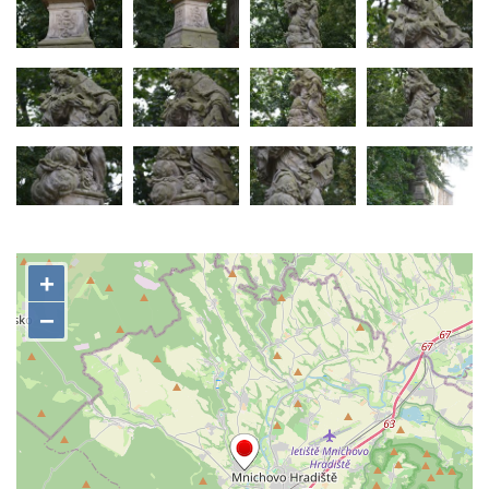
Budějovicích
Sochy brouků u Mlýnské stoky v Českých
Budějovicích
Socha svatého Vincence Ferrerského na
nádvoří kláštera dominikánů v Českých
Budějovicích
Socha svatého Zachariáše na nádvoří
kláštera dominikánů v Českých
Budějovicích
Socha svatého Josefa na nádvoří kláštera
dominikánů v Českých Budějovicích
Socha svaté Anny na nádvoří kláštera
dominikánů v Českých Budějovicích
Socha svatého Dominika na nádvoří
kláštera dominikánů v Českých
Budějovicích