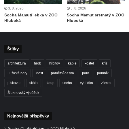
Leipzig
3. 8. 2026
3. 8. 2026
Socha Mamutí lebka v ZOO
Socha Mamut srstnatý v ZOO
Socha Iásón v ZOO Leipzig
Hluboká
Hluboká
Socha Mladý slon v ZOO Leipzig
Socha Býk v ZOO Dresden
Socha Uprchlý otrok bojuje s divokým psem
Štítky
v ZOO Dresden
Socha krokodýla v ZOO Dresden
architektura
hrob
hřbitov
kaple
kostel
kříž
Socha slona v ZOO Dresden
Lužické hory
Most
pamětní deska
park
pomník
Socha Faun s medvíďaty v ZOO Dresden
pískovec
skála
sloup
socha
vyhlídka
zámek
Socha divokého prasete před vstupem do
Šluknovský výběžek
ZOO Dresden
Socha světce severně od Lužce nad
Vltavou
Nejnovější příspěvky
Pamětní kámen revitalizace Vltavy Vraňany
– Hořín u Lužce nad Vltavou
Socha Chalikotérium v ZOO Hluboká