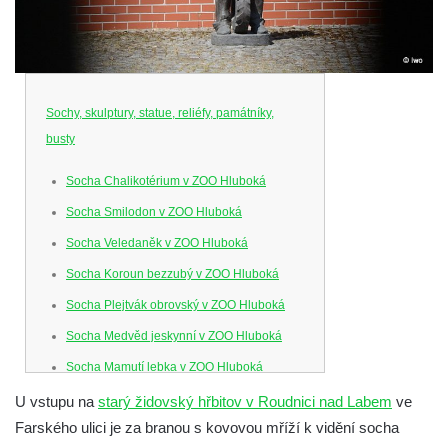
Sochy, skulptury, statue, reliéfy, památníky,
busty
Socha Chalikotérium v ZOO Hluboká
Socha Smilodon v ZOO Hluboká
Socha Veledaněk v ZOO Hluboká
Socha Koroun bezzubý v ZOO Hluboká
Socha Plejtvák obrovský v ZOO Hluboká
Socha Medvěd jeskynní v ZOO Hluboká
Socha Mamutí lebka v ZOO Hluboká
Socha Mamut srstnatý v ZOO Hluboká
U vstupu na
starý židovský hřbitov v Roudnici nad Labem
ve
Farského ulici je za branou s kovovou mříží k vidění socha
Socha Orel v ZOO Hluboká