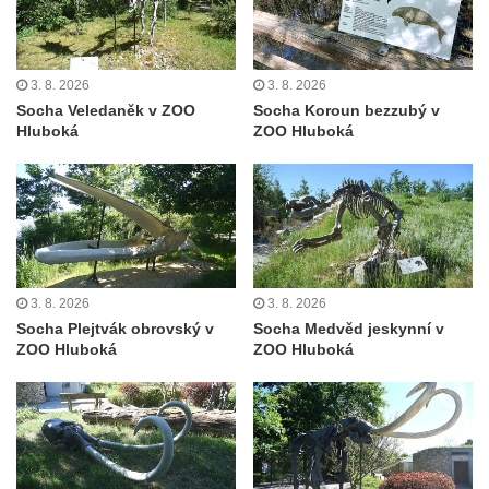
východně od Srbské Kamenice
Busta Jana Amose Komenského na domě
čp. 37 v Račicích
3. 8. 2026
3. 8. 2026
Socha Veledaněk v ZOO
Socha Koroun bezzubý v
Socha ležícího koně v Sadech
Hluboká
ZOO Hluboká
Československé armády v Teplicích
Socha Medvídě v Tierpark Chemnitz
Sochy Ležící žena v Tierpark Chemnitz
Sochy Ptáci v Tierpark Chemnitz
Socha Skupina jeřábů v Tierpark Chemnitz
3. 8. 2026
3. 8. 2026
Socha Panter v ZOO Leipzig
Socha Plejtvák obrovský v
Socha Medvěd jeskynní v
ZOO Hluboká
ZOO Hluboká
Socha Dívka s mušlí v ZOO Leipzig
Socha Tygr v ZOO Leipzig
Socha Atlet v ZOO Leipzig
Socha Marabu v ZOO Leipzig
Busta Karla Maxe Schneidera v ZOO