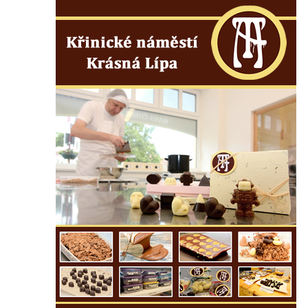
Pamětní deska na biskupské rezidenci v
Českých Budějovicích
Pamětní deska Josefa Hloucha na
biskupské rezidenci v Českých
Budějovicích
Socha žáby u rybníčku na Náměstí v
Kamenném Újezdě
Pamětní kámen družebních obcí Kamenný
Újezd a Krauchthal v parku na Náměstí v
Kamenném Újezdě
Socha na náměstí J. V. Kamarýta ve
Velešíně
Pomník J. V. Kamarýta v Krumlovské ulici ve
Velešíně
Pamětní deska arcibiskupa Micara ve
vstupu do poutního místa Římov