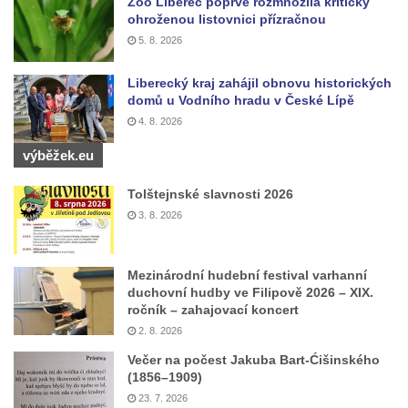
Zoo Liberec poprvé rozmnožila kriticky
Českých Budějovicích
ohroženou listovnici přízračnou
Památník Otokara Mokrého v parku Na
5. 8. 2026
Sadech v Českých Budějovicích
Liberecký kraj zahájil obnovu historických
Poslední dochovaný tramvajový sloup na
domů u Vodního hradu v České Lípě
Pražské třídě v Českých Budějovicích
4. 8. 2026
Socha Civilizovaní na Husově třídě v
výběžek.eu
Českých Budějovicích
Socha svatého Jana Nepomuckého Na
Tolštejnské slavnosti 2026
Sadech u Mlýnské stoky v Českých
3. 8. 2026
Budějovicích
Sochy brouků u Mlýnské stoky v Českých
Mezinárodní hudební festival varhanní
Budějovicích
duchovní hudby ve Filipově 2026 – XIX.
ročník – zahajovací koncert
Socha svatého Vincence Ferrerského na
2. 8. 2026
nádvoří kláštera dominikánů v Českých
Večer na počest Jakuba Bart-Ćišinského
Budějovicích
(1856–1909)
Socha svatého Zachariáše na nádvoří
23. 7. 2026