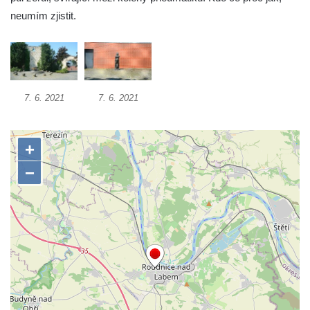
neumím zjistit.
Socha Beruška v ZOO Hluboká
Socha Vážka v ZOO Hluboká
Socha Volavka v ZOO Hluboká
Flamingo trůn v ZOO Hluboká
7. 6. 2021
7. 6. 2021
Lavička Kůň Převalského v ZOO Hluboká
Lysá nad Labem, barokní město Šporkovo
Socha Opičákovník v ZOO Hluboká
Socha Roháč v ZOO Hluboká
Socha Mystik v ZOO Hluboká
Reliéf Rodina a práce na budově záložny
čp. 69/1 v Českých Budějovicích
Socha Jana Valeria Jirsíka u Černé věže v
Českých Budějovicích
Socha Krista klesajícího pod křížem u