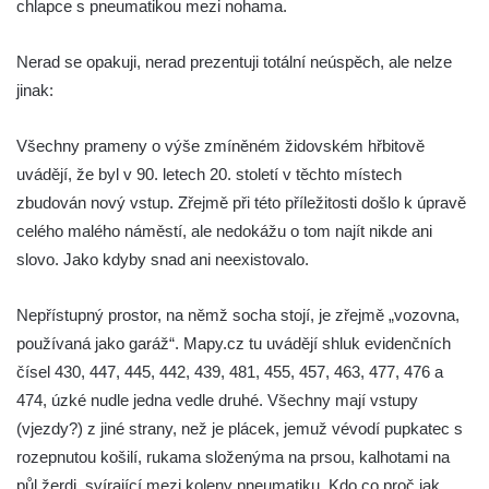
chlapce s pneumatikou mezi nohama.
Socha Vydry si hrají v ZOO Hluboká
Socha Přátelství v ZOO Hluboká
Nerad se opakuji, nerad prezentuji totální neúspěch, ale nelze
Socha Matka příroda v ZOO Hluboká
jinak:
Socha Lišky v ZOO Hluboká
Všechny prameny o výše zmíněném židovském hřbitově
Socha Kudlanka v ZOO Hluboká
uvádějí, že byl v 90. letech 20. století v těchto místech
Socha Vlčice s mládětem v ZOO Hluboká
zbudován nový vstup. Zřejmě při této příležitosti došlo k úpravě
Socha Rys číhající na srnu v ZOO Hluboká
celého malého náměstí, ale nedokážu o tom najít nikde ani
Socha Orlice v ZOO Hluboká
slovo. Jako kdyby snad ani neexistovalo.
Socha Tygr v ZOO Hluboká
Nepřístupný prostor, na němž socha stojí, je zřejmě „vozovna,
Socha Želva v ZOO Hluboká
používaná jako garáž“. Mapy.cz tu uvádějí shluk evidenčních
Socha Kozorožec horský v ZOO Hluboká
čísel 430, 447, 445, 442, 439, 481, 455, 457, 463, 477, 476 a
Socha Včela v ZOO Hluboká
474, úzké nudle jedna vedle druhé. Všechny mají vstupy
Socha Housenka v ZOO Hluboká
(vjezdy?) z jiné strany, než je plácek, jemuž vévodí pupkatec s
Socha Nosorožík v ZOO Hluboká
rozepnutou košilí, rukama složenýma na prsou, kalhotami na
půl žerdi, svírající mezi koleny pneumatiku. Kdo co proč jak,
Socha Rosomák v ZOO Hluboká