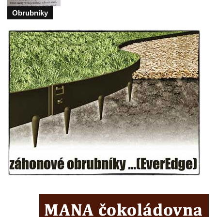
kláštera dominikánů v Českých
Obrubniky
Budějovicích
Socha svatého Josefa na nádvoří kláštera
dominikánů v Českých Budějovicích
Socha svaté Anny na nádvoří kláštera
dominikánů v Českých Budějovicích
Socha svatého Dominika na nádvoří
kláštera dominikánů v Českých
Budějovicích
Sousoší Kalvárie před klášterem
dominikánů u Piaristického náměstí v
Českých Budějovicích
Socha svatého Václava u pramene v
Semilech
Pamětní deska Tomáše Garrigue Masaryka
na radnici v Českých Budějovicích