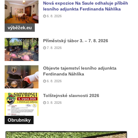
Nová expozice Na Saule odhaluje příběh
Socha svatého Dominika na nádvoří
lesního adjunkta Ferdinanda Náhlíka
kláštera dominikánů v Českých
6. 8. 2026
Budějovicích
výběžek.eu
Sousoší Kalvárie před klášterem
Příměstský tábor 3. – 7. 8. 2026
dominikánů u Piaristického náměstí v
7. 8. 2026
Českých Budějovicích
Socha svatého Václava u pramene v
Semilech
Objevte tajemství lesního adjunkta
Ferdinanda Náhlíka
Pamětní deska Tomáše Garrigue Masaryka
6. 8. 2026
na radnici v Českých Budějovicích
Pamětní deska na biskupské rezidenci v
Tolštejnské slavnosti 2026
Českých Budějovicích
3. 8. 2026
Pamětní deska Josefa Hloucha na
biskupské rezidenci v Českých
Obrubniky
Budějovicích
Socha žáby u rybníčku na Náměstí v