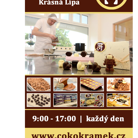
Socha vodníka v Plavu
Socha svatého Jana Nepomuckého v
Třebušíně
Pamětní deska Johanna Nepomuka
Fischera na domě čp. 5/16 na třídě 9.
května v Rumburku
Pamětní deska Johanna Neumanna
severně od Tokáně
Obrázek svatého Huberta na buku svatého
Huberta
Obrázek svatého Jakuba na skále u cesty
východně od Srbské Kamenice
Busta Jana Amose Komenského na domě
čp. 37 v Račicích
Socha ležícího koně v Sadech
Československé armády v Teplicích