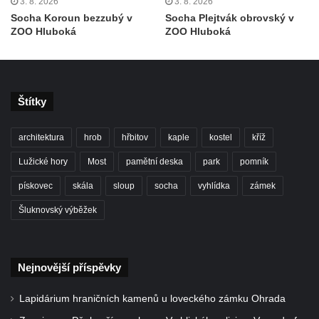
3. 8. 2026
3. 8. 2026
Hrobčic
Socha Koroun bezzubý v
Socha Plejtvák obrovský v
Socha svatého Antonína poustevníka v
ZOO Hluboká
ZOO Hluboká
Mirošovicích
Socha vodníka u požární nádrže v
Mirošovicích
Štítky
Socha býka před areálem firmy 2JCP v
Račicích
architektura
hrob
hřbitov
kaple
kostel
kříž
Povodňový sloup II. v Dobříni
Lužické hory
Most
pamětní deska
park
pomník
Povodňový sloup I. v Dobříni
pískovec
skála
sloup
socha
vyhlídka
zámek
Pamětní kámen vodního díla Josefův Důl
Šluknovský výběžek
Socha svatého Floriána na domě čp. 3 v
Oparnu
Socha svaté Anny u domu čp. 3 v Oparnu
Nejnovější příspěvky
Lavička Václava Havla v Pardubicích
Lapidárium hraničních kamenů u loveckého zámku Ohrada
Lavička Václava Havla v Novém Boru