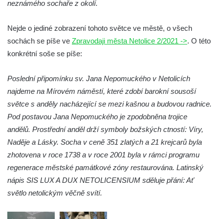
Lavička Kůň Převalského v ZOO Hluboká
neznámého sochaře z okolí.
Lysá nad Labem, barokní město Šporkovo
Nejde o jediné zobrazení tohoto světce ve městě, o všech
Socha Opičákovník v ZOO Hluboká
sochách se píše ve
Zpravodaji města Netolice 2/2021 ->
. O této
Socha Roháč v ZOO Hluboká
konkrétní soše se píše:
Socha Mystik v ZOO Hluboká
Reliéf Rodina a práce na budově záložny
Poslední připomínku sv. Jana Nepomuckého v Netolicích
čp. 69/1 v Českých Budějovicích
najdeme na Mírovém náměstí, které zdobí barokní sousoší
světce s anděly nacházející se mezi kašnou a budovou radnice.
Socha Jana Valeria Jirsíka u Černé věže v
Pod postavou Jana Nepomuckého je zpodobněna trojice
Českých Budějovicích
andělů. Prostřední anděl drží symboly božských ctností: Víry,
Socha Krista klesajícího pod křížem u
Naděje a Lásky. Socha v ceně 351 zlatých a 21 krejcarů byla
kostela svatého Mikuláše v Českých
zhotovena v roce 1738 a v roce 2001 byla v rámci programu
Budějovicích
regenerace městské památkové zóny restaurována. Latinský
Socha svatého Jana Nepomuckého u
nápis SIS LUX A DUX NETOLICENSIUM sděluje přání: Ať
kostela svaté Rodiny v Českých
světlo netolickým věčně svítí.
Budějovicích
Socha S tebou v parku na Senovážném