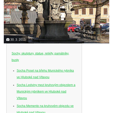
30. 3. 2011
Sochy, skulptury, statue, reliéfy, památníky,
busty
Socha Posel na břehu Munického rybníka
ve Hluboké nad Vltavou
Socha Ledviny mezi kruhovým objezdem a
Munickým rybníkem ve Hluboké nad
Vltavou
Socha Memento na kruhovém objezdu ve
Hluboké nad Vltavou