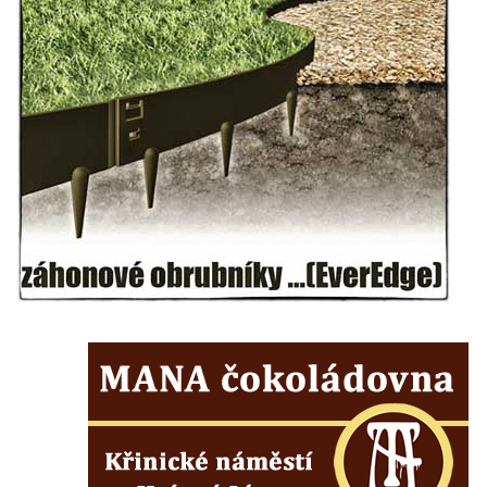
Kamenném Újezdě
Pamětní kámen družebních obcí Kamenný
Újezd a Krauchthal v parku na Náměstí v
Kamenném Újezdě
Socha na náměstí J. V. Kamarýta ve
Velešíně
Pomník J. V. Kamarýta v Krumlovské ulici ve
Velešíně
Pamětní deska arcibiskupa Micara ve
vstupu do poutního místa Římov
Plastika Koule v Gutenbergově ulici v
Liberci
Pamětní deska Vojtěcha Kocmicha na
domě čp. 37 v ulici Betlém v Římově
Pomník na paměť zrušení roboty v Plavu