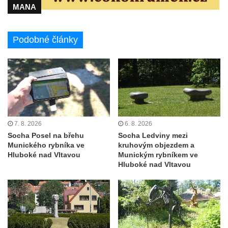
MANA
Socha Medvídě v Tierpark Chemnitz
Sochy Ležící žena v Tierpark Chemnitz
Sochy Ptáci v Tierpark Chemnitz
Podobné články
Socha Skupina jeřábů v Tierpark Chemnitz
Socha Panter v ZOO Leipzig
Socha Dívka s mušlí v ZOO Leipzig
Socha Tygr v ZOO Leipzig
Socha Atlet v ZOO Leipzig
7. 8. 2026
6. 8. 2026
Socha Marabu v ZOO Leipzig
Socha Posel na břehu
Socha Ledviny mezi
Munického rybníka ve
kruhovým objezdem a
Busta Karla Maxe Schneidera v ZOO
Hluboké nad Vltavou
Munickým rybníkem ve
Leipzig
Hluboké nad Vltavou
Socha Iásón v ZOO Leipzig
Socha Mladý slon v ZOO Leipzig
Socha Býk v ZOO Dresden
Socha Uprchlý otrok bojuje s divokým psem