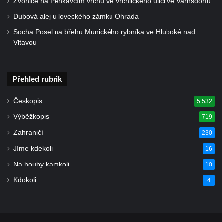
Zvonice na Pěnkavčím vrchu ve Vrchlického ulici ve Varnsdorfu
Lavička Václava Havla v Krásné Lípě
Dubová alej u loveckého zámku Ohrada
Upoutávka JduHřebenovkou u parkoviště
na Mezní Louce
Socha Posel na břehu Munického rybníka ve Hluboké nad
Vltavou
Kamenný obelisk na vyhlídce u Pravčické
brány
Sousoší svatého Václava, svatého Floriána
Přehled rubrik
a svatého Jana Nepomuckého východně
od Mezné
Českopis
5 532
Socha vodníka na trase naučné stezky v
Výběžkopis
719
Srbské Kamenici
Zahraničí
230
Podstavec v zámecké zahradě v Duchcově
Jíme kdekoli
16
Sousoší dětí u obecního úřadu v Janově
Na houby kamkoli
10
Socha Andromedé u pavilonu Reinerovy
Kdokoli
4
fresky v Duchcově
Socha Amfitrité u pavilonu Reinerovy fresky
v Duchcově