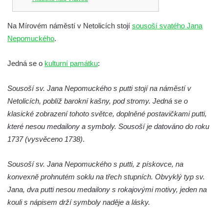
Socha Chalikotérium v ZOO Hluboká
Na Mírovém náměstí v Netolicích stojí
sousoší svatého Jana
Socha Smilodon v ZOO Hluboká
Nepomuckého
.
Socha Veledaněk v ZOO Hluboká
Socha Koroun bezzubý v ZOO Hluboká
Jedná se o
kulturní památku
:
Socha Plejtvák obrovský v ZOO Hluboká
Sousoší sv. Jana Nepomuckého s putti stojí na náměstí v
Socha Medvěd jeskynní v ZOO Hluboká
Netolicích, poblíž barokní kašny, pod stromy. Jedná se o
Socha Mamutí lebka v ZOO Hluboká
klasické zobrazení tohoto světce, doplněné postavičkami putti,
Socha Mamut srstnatý v ZOO Hluboká
které nesou medailony a symboly. Sousoší je datováno do roku
Socha Orel v ZOO Hluboká
1737 (vysvěceno 1738)
.
Socha Vydry si hrají v ZOO Hluboká
Sousoší sv. Jana Nepomuckého s putti, z pískovce, na
Socha Přátelství v ZOO Hluboká
konvexně prohnutém soklu na třech stupních. Obvyklý typ sv.
Socha Matka příroda v ZOO Hluboká
Jana, dva putti nesou medailony s rokajovými motivy, jeden na
Socha Lišky v ZOO Hluboká
kouli s nápisem drží symboly naděje a lásky.
Socha Kudlanka v ZOO Hluboká