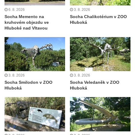
v ZOO Dresden
6. 8. 2026
3. 8. 2026
Socha krokodýla v ZOO Dresden
Socha Memento na
Socha Chalikotérium v ZOO
kruhovém objezdu ve
Hluboká
Socha slona v ZOO Dresden
Hluboké nad Vltavou
Socha Faun s medvíďaty v ZOO Dresden
Socha divokého prasete před vstupem do
ZOO Dresden
Socha světce severně od Lužce nad
Vltavou
3. 8. 2026
3. 8. 2026
Pamětní kámen revitalizace Vltavy Vraňany
Socha Smilodon v ZOO
Socha Veledaněk v ZOO
– Hořín u Lužce nad Vltavou
Hluboká
Hluboká
Strom svobody a památník 100 let republiky
a 30. výročí listopadu 1989 v Hrobčicích
Boží muka v parku před domem čp. 17 v
Hrobčicích
Sochy „Klaun a dívenka“ v parku v centru