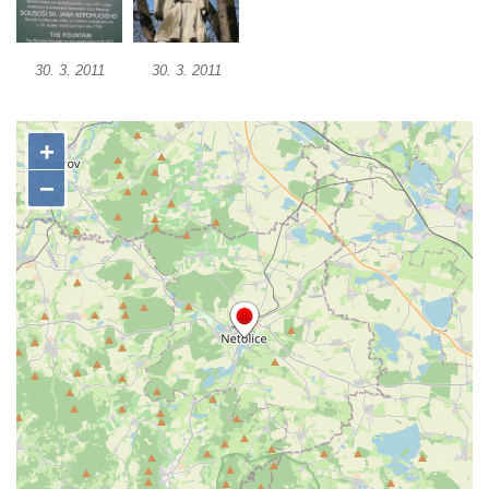
náměstí v Českých Budějovicích
Socha Tornádo v parku na Senovážném
30. 3. 2011
30. 3. 2011
náměstí v Českých Budějovicích
Sousoší Humanoidi na Lannově třídě v
Českých Budějovicích
Pomník Vojtěcha Adalberta Lanny v parku
Na Sadech v Českých Budějovicích
Pomník Přemysla Otakara II. v parku Na
Sadech v Českých Budějovicích
Socha Mateřství v parku Na Sadech v
Českých Budějovicích
Památník Otokara Mokrého v parku Na
Sadech v Českých Budějovicích
Poslední dochovaný tramvajový sloup na
Pražské třídě v Českých Budějovicích
Socha Civilizovaní na Husově třídě v