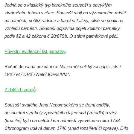
Jedná se o klasický typ barokního sousoší s obvyklým
Socha Vlčice s mládětem v ZOO Hluboká
ztvárněním tohoto světce. Sousoší stojí na významném místě
Socha Rys číhající na srnu v ZOO Hluboká
na náměstí, poblíž radnice a barokní kašny, silně se podílí na
Socha Orlice v ZOO Hluboká
vzhledu náměstí. Sousoší odpovídá pojetí kulturní památky
Socha Tygr v ZOO Hluboká
podle §2 a 42 zákona č.20/87Sb. O státní památkové péči.
Socha Želva v ZOO Hluboká
Původní evidenční list památky
Socha Kozorožec horský v ZOO Hluboká
:
Socha Včela v ZOO Hluboká
Ručně dopsaná poznámka:
Na zeměkouli býval nápis „sIs /
Socha Housenka v ZOO Hluboká
LVX / et / DVX / NetoLICensIVM“
.
Socha Nosorožík v ZOO Hluboká
Socha Rosomák v ZOO Hluboká
Z dalších zdrojů
:
Socha Beruška v ZOO Hluboká
Sousoší svatého Jana Nepomuckého se třemi anděly,
Socha Vážka v ZOO Hluboká
nesoucími symboly zpovědního tajemství (zrcadla) a víry
Socha Volavka v ZOO Hluboká
(krucifix) bylo na netolickém náměstí vysvěceno roku 1738.
Flamingo trůn v ZOO Hluboká
Chronogram udává datum 1746 (snad rozšíření či oprava). Dílo