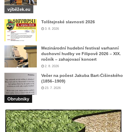
Památník Otokara Mokrého v parku Na
Sadech v Českých Budějovicích
výběžek.eu
Poslední dochovaný tramvajový sloup na
Tolštejnské slavnosti 2026
Pražské třídě v Českých Budějovicích
3. 8. 2026
Socha Civilizovaní na Husově třídě v
Českých Budějovicích
Mezinárodní hudební festival varhanní
Socha svatého Jana Nepomuckého Na
duchovní hudby ve Filipově 2026 – XIX.
Sadech u Mlýnské stoky v Českých
ročník – zahajovací koncert
2. 8. 2026
Budějovicích
Večer na počest Jakuba Bart-Ćišinského
Sochy brouků u Mlýnské stoky v Českých
(1856–1909)
Budějovicích
23. 7. 2026
Socha svatého Vincence Ferrerského na
Obrubniky
nádvoří kláštera dominikánů v Českých
Budějovicích
Socha svatého Zachariáše na nádvoří
kláštera dominikánů v Českých