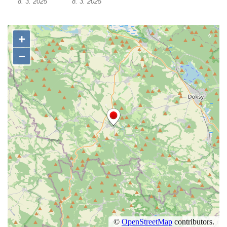
8. 3. 2025
8. 3. 2025
Socha Vážka v ZOO Hluboká
Socha Volavka v ZOO Hluboká
Flamingo trůn v ZOO Hluboká
Lavička Kůň Převalského v ZOO Hluboká
Lysá nad Labem, barokní město Šporkovo
Socha Opičákovník v ZOO Hluboká
Socha Roháč v ZOO Hluboká
Socha Mystik v ZOO Hluboká
Reliéf Rodina a práce na budově záložny
čp. 69/1 v Českých Budějovicích
Socha Jana Valeria Jirsíka u Černé věže v
Českých Budějovicích
Socha Krista klesajícího pod křížem u
kostela svatého Mikuláše v Českých
Budějovicích