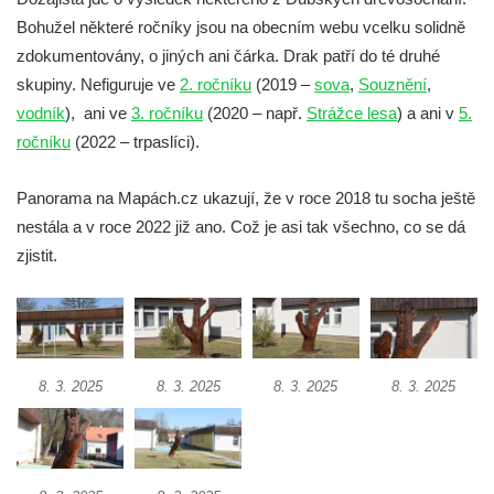
Socha Přátelství v ZOO Hluboká
Bohužel některé ročníky jsou na obecním webu vcelku solidně
Socha Matka příroda v ZOO Hluboká
zdokumentovány, o jiných ani čárka. Drak patří do té druhé
Socha Lišky v ZOO Hluboká
skupiny. Nefiguruje ve
2. ročníku
(2019 –
sova
,
Souznění
,
vodník
), ani ve
3. ročníku
(2020 – např.
Strážce lesa
) a ani v
5.
Socha Kudlanka v ZOO Hluboká
ročníku
(2022 – trpaslíci).
Socha Vlčice s mládětem v ZOO Hluboká
Socha Rys číhající na srnu v ZOO Hluboká
Panorama na Mapách.cz ukazují, že v roce 2018 tu socha ještě
Socha Orlice v ZOO Hluboká
nestála a v roce 2022 již ano. Což je asi tak všechno, co se dá
Socha Tygr v ZOO Hluboká
zjistit.
Socha Želva v ZOO Hluboká
Socha Kozorožec horský v ZOO Hluboká
Socha Včela v ZOO Hluboká
8. 3. 2025
8. 3. 2025
8. 3. 2025
8. 3. 2025
Socha Housenka v ZOO Hluboká
Socha Nosorožík v ZOO Hluboká
Socha Rosomák v ZOO Hluboká
Socha Beruška v ZOO Hluboká