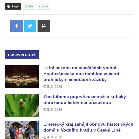
Tagy
Dubá
socha
Socha svatého Jana Nepomuckého u
kostela svaté Rodiny v Českých
Tisknout
Budějovicích
Socha S tebou v parku na Senovážném
náměstí v Českých Budějovicích
Socha Tornádo v parku na Senovážném
naseveru.net
náměstí v Českých Budějovicích
Letní sezona na památkách vrcholí.
Sousoší Humanoidi na Lannově třídě v
Hradozámecká noc nabídne večerní
Českých Budějovicích
prohlídky i mimořádné zážitky
Pomník Vojtěcha Adalberta Lanny v parku
5. 8. 2026
Na Sadech v Českých Budějovicích
Zoo Liberec poprvé rozmnožila kriticky
ohroženou listovnici přízračnou
Pomník Přemysla Otakara II. v parku Na
5. 8. 2026
Sadech v Českých Budějovicích
Socha Mateřství v parku Na Sadech v
Liberecký kraj zahájil obnovu historických
domů u Vodního hradu v České Lípě
Českých Budějovicích
4. 8. 2026