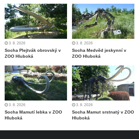
Busta Jana Amose Komenského na domě
čp. 37 v Račicích
Socha ležícího koně v Sadech
Československé armády v Teplicích
Socha Medvídě v Tierpark Chemnitz
3. 8. 2026
3. 8. 2026
Socha Plejtvák obrovský v
Socha Medvěd jeskynní v
Sochy Ležící žena v Tierpark Chemnitz
ZOO Hluboká
ZOO Hluboká
Sochy Ptáci v Tierpark Chemnitz
Socha Skupina jeřábů v Tierpark Chemnitz
Socha Panter v ZOO Leipzig
Socha Dívka s mušlí v ZOO Leipzig
Socha Tygr v ZOO Leipzig
3. 8. 2026
3. 8. 2026
Socha Atlet v ZOO Leipzig
Socha Mamutí lebka v ZOO
Socha Mamut srstnatý v ZOO
Hluboká
Hluboká
Socha Marabu v ZOO Leipzig
Busta Karla Maxe Schneidera v ZOO
Leipzig