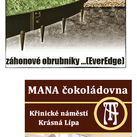
Budějovicích
Socha svatého Josefa na nádvoří kláštera
dominikánů v Českých Budějovicích
Socha svaté Anny na nádvoří kláštera
dominikánů v Českých Budějovicích
Socha svatého Dominika na nádvoří
kláštera dominikánů v Českých
Budějovicích
Sousoší Kalvárie před klášterem
dominikánů u Piaristického náměstí v
Českých Budějovicích
Socha svatého Václava u pramene v
Semilech
Pamětní deska Tomáše Garrigue Masaryka
na radnici v Českých Budějovicích
Pamětní deska na biskupské rezidenci v