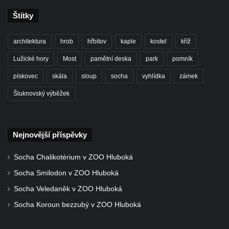
Socha Iásón v ZOO Leipzig
Štítky
Socha Mladý slon v ZOO Leipzig
architektura
hrob
hřbitov
kaple
kostel
kříž
Socha Býk v ZOO Dresden
Socha Uprchlý otrok bojuje s divokým psem
Lužické hory
Most
pamětní deska
park
pomník
v ZOO Dresden
pískovec
skála
sloup
socha
vyhlídka
zámek
Socha krokodýla v ZOO Dresden
Šluknovský výběžek
Socha slona v ZOO Dresden
Socha Faun s medvíďaty v ZOO Dresden
Nejnovější příspěvky
Socha divokého prasete před vstupem do
ZOO Dresden
Socha Chalikotérium v ZOO Hluboká
Socha světce severně od Lužce nad
Socha Smilodon v ZOO Hluboká
Vltavou
Socha Veledaněk v ZOO Hluboká
Pamětní kámen revitalizace Vltavy Vraňany
Socha Koroun bezzubý v ZOO Hluboká
– Hořín u Lužce nad Vltavou
Strom svobody a památník 100 let republiky