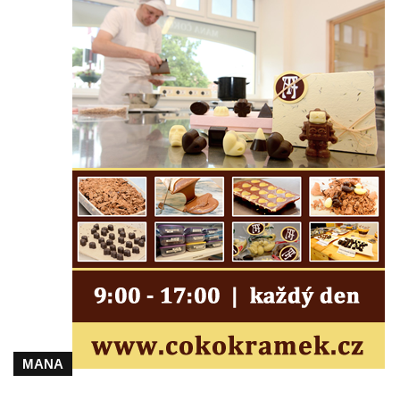
Českých Budějovicích
Pamětní deska Josefa Hloucha na
biskupské rezidenci v Českých
Budějovicích
Socha žáby u rybníčku na Náměstí v
Kamenném Újezdě
Pamětní kámen družebních obcí Kamenný
Újezd a Krauchthal v parku na Náměstí v
Kamenném Újezdě
Socha na náměstí J. V. Kamarýta ve
Velešíně
Pomník J. V. Kamarýta v Krumlovské ulici ve
Velešíně
Pamětní deska arcibiskupa Micara ve
vstupu do poutního místa Římov
MANA
Plastika Koule v Gutenbergově ulici v