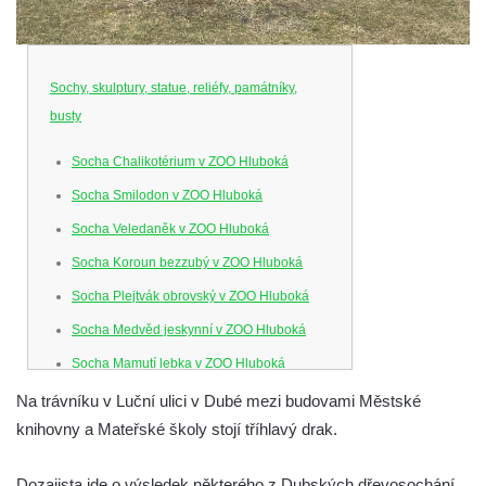
Sochy, skulptury, statue, reliéfy, památníky,
busty
Socha Chalikotérium v ZOO Hluboká
Socha Smilodon v ZOO Hluboká
Socha Veledaněk v ZOO Hluboká
Socha Koroun bezzubý v ZOO Hluboká
Socha Plejtvák obrovský v ZOO Hluboká
Socha Medvěd jeskynní v ZOO Hluboká
Socha Mamutí lebka v ZOO Hluboká
Socha Mamut srstnatý v ZOO Hluboká
Na trávníku v Luční ulici v Dubé mezi budovami Městské
knihovny a Mateřské školy stojí tříhlavý drak.
Socha Orel v ZOO Hluboká
Socha Vydry si hrají v ZOO Hluboká
Dozajista jde o výsledek některého z Dubských dřevosochání.