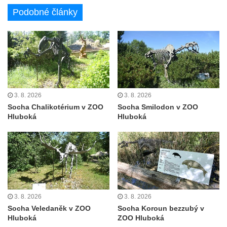
Liberci
Podobné články
Pamětní deska Vojtěcha Kocmicha na
domě čp. 37 v ulici Betlém v Římově
Pomník na paměť zrušení roboty v Plavu
Socha vodníka v Plavu
Socha svatého Jana Nepomuckého v
Třebušíně
3. 8. 2026
3. 8. 2026
Socha Chalikotérium v ZOO
Socha Smilodon v ZOO
Pamětní deska Johanna Nepomuka
Hluboká
Hluboká
Fischera na domě čp. 5/16 na třídě 9.
května v Rumburku
Pamětní deska Johanna Neumanna
severně od Tokáně
Obrázek svatého Huberta na buku svatého
Huberta
3. 8. 2026
3. 8. 2026
Socha Veledaněk v ZOO
Socha Koroun bezzubý v
Obrázek svatého Jakuba na skále u cesty
Hluboká
ZOO Hluboká
východně od Srbské Kamenice