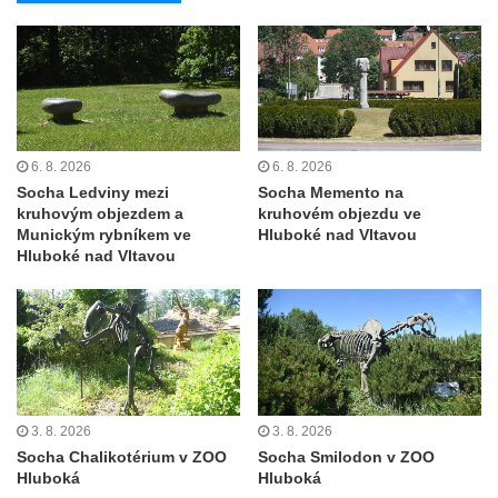
Pomník J. V. Kamarýta v Krumlovské ulici ve
Velešíně
Pamětní deska arcibiskupa Micara ve
vstupu do poutního místa Římov
Plastika Koule v Gutenbergově ulici v
Liberci
6. 8. 2026
6. 8. 2026
Socha Ledviny mezi
Socha Memento na
Pamětní deska Vojtěcha Kocmicha na
kruhovým objezdem a
kruhovém objezdu ve
domě čp. 37 v ulici Betlém v Římově
Munickým rybníkem ve
Hluboké nad Vltavou
Hluboké nad Vltavou
Pomník na paměť zrušení roboty v Plavu
Socha vodníka v Plavu
Socha svatého Jana Nepomuckého v
Třebušíně
Pamětní deska Johanna Nepomuka
Fischera na domě čp. 5/16 na třídě 9.
3. 8. 2026
3. 8. 2026
května v Rumburku
Socha Chalikotérium v ZOO
Socha Smilodon v ZOO
Hluboká
Hluboká
Pamětní deska Johanna Neumanna