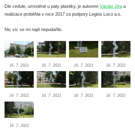
Dle cedule, umístěné u paty plastiky, je autorem
Václav Jíra
a
Socha Mamutí lebka v ZOO Hluboká
realizace proběhla v roce 2017 za podpory Legios Loco a.s.
Socha Mamut srstnatý v ZOO Hluboká
Socha Orel v ZOO Hluboká
Nic víc se mi najít nepodařilo.
Socha Vydry si hrají v ZOO Hluboká
Socha Přátelství v ZOO Hluboká
Socha Matka příroda v ZOO Hluboká
Socha Lišky v ZOO Hluboká
16. 7. 2021
16. 7. 2021
16. 7. 2021
16. 7. 2021
Socha Kudlanka v ZOO Hluboká
Socha Vlčice s mládětem v ZOO Hluboká
Socha Rys číhající na srnu v ZOO Hluboká
16. 7. 2021
16. 7. 2021
16. 7. 2021
16. 7. 2021
Socha Orlice v ZOO Hluboká
Socha Tygr v ZOO Hluboká
Socha Želva v ZOO Hluboká
16. 7. 2021
Socha Kozorožec horský v ZOO Hluboká