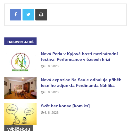
Socha Jana Valeria Jirsíka u Černé věže v
Tisknout
Českých Budějovicích
Socha Krista klesajícího pod křížem u
kostela svatého Mikuláše v Českých
Budějovicích
naseveru.net
Socha svatého Jana Nepomuckého u
Nová Perla v Kyjově hostí mezinárodní
kostela svaté Rodiny v Českých
festival Performance v časech krizí
Budějovicích
6. 8. 2026
Socha S tebou v parku na Senovážném
náměstí v Českých Budějovicích
Nová expozice Na Saule odhaluje příběh
lesního adjunkta Ferdinanda Náhlíka
Socha Tornádo v parku na Senovážném
6. 8. 2026
náměstí v Českých Budějovicích
Sousoší Humanoidi na Lannově třídě v
Svět bez konce [komiks]
Českých Budějovicích
6. 8. 2026
Pomník Vojtěcha Adalberta Lanny v parku
výběžek.eu
Na Sadech v Českých Budějovicích