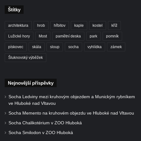
Socha Tygr v ZOO Leipzig
Štítky
Socha Atlet v ZOO Leipzig
Socha Marabu v ZOO Leipzig
architektura
hrob
hřbitov
kaple
kostel
kříž
Busta Karla Maxe Schneidera v ZOO
Lužické hory
Most
pamětní deska
park
pomník
Leipzig
pískovec
skála
sloup
socha
vyhlídka
zámek
Socha Iásón v ZOO Leipzig
Šluknovský výběžek
Socha Mladý slon v ZOO Leipzig
Socha Býk v ZOO Dresden
Socha Uprchlý otrok bojuje s divokým psem
Nejnovější příspěvky
v ZOO Dresden
Socha krokodýla v ZOO Dresden
Socha Ledviny mezi kruhovým objezdem a Munickým rybníkem
ve Hluboké nad Vltavou
Socha slona v ZOO Dresden
Socha Memento na kruhovém objezdu ve Hluboké nad Vltavou
Socha Faun s medvíďaty v ZOO Dresden
Socha Chalikotérium v ZOO Hluboká
Socha divokého prasete před vstupem do
Socha Smilodon v ZOO Hluboká
ZOO Dresden