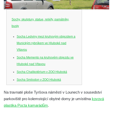
Sochy, skulptury, statue, reliéfy, památníky,
busty
Socha Ledviny mezi kruhovým objezdem a
Munickým rybníkem ve Hluboké nad
Vltavou
Socha Memento na kruhovém objezdu ve
Hluboké nad Vltavou
Socha Chalikotérium v ZOO Hluboká
Socha Smilodon v ZOO Hluboká
Socha Veledaněk v ZOO Hluboká
Na travnaté ploše Tyršova náměstí v Lounech v sousedství
Socha Koroun bezzubý v ZOO Hluboká
parkoviště pro kolemstojící obytné domy je umístěna
kovová
Socha Plejtvák obrovský v ZOO Hluboká
plastika Pocta kamarádům
.
Socha Medvěd jeskynní v ZOO Hluboká