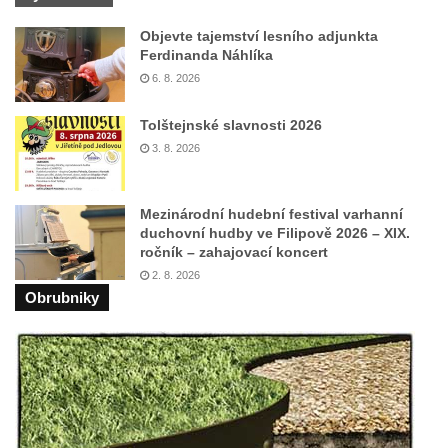
Pomník Přemysla Otakara II. v parku Na
Objevte tajemství lesního adjunkta
Sadech v Českých Budějovicích
Ferdinanda Náhlíka
6. 8. 2026
Socha Mateřství v parku Na Sadech v
Českých Budějovicích
Tolštejnské slavnosti 2026
Památník Otokara Mokrého v parku Na
3. 8. 2026
Sadech v Českých Budějovicích
Poslední dochovaný tramvajový sloup na
Mezinárodní hudební festival varhanní
Pražské třídě v Českých Budějovicích
duchovní hudby ve Filipově 2026 – XIX.
ročník – zahajovací koncert
Socha Civilizovaní na Husově třídě v
2. 8. 2026
Českých Budějovicích
Obrubniky
Socha svatého Jana Nepomuckého Na
Sadech u Mlýnské stoky v Českých
Budějovicích
Sochy brouků u Mlýnské stoky v Českých
Budějovicích