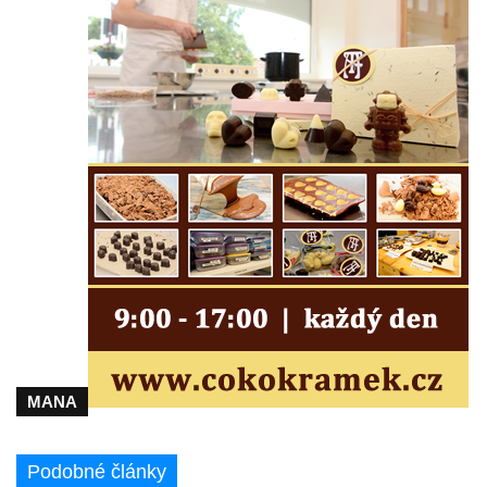
Semilech
Pamětní deska Tomáše Garrigue Masaryka
na radnici v Českých Budějovicích
Pamětní deska na biskupské rezidenci v
Českých Budějovicích
Pamětní deska Josefa Hloucha na
biskupské rezidenci v Českých
Budějovicích
Socha žáby u rybníčku na Náměstí v
Kamenném Újezdě
Pamětní kámen družebních obcí Kamenný
Újezd a Krauchthal v parku na Náměstí v
Kamenném Újezdě
MANA
Socha na náměstí J. V. Kamarýta ve
Velešíně
Podobné články