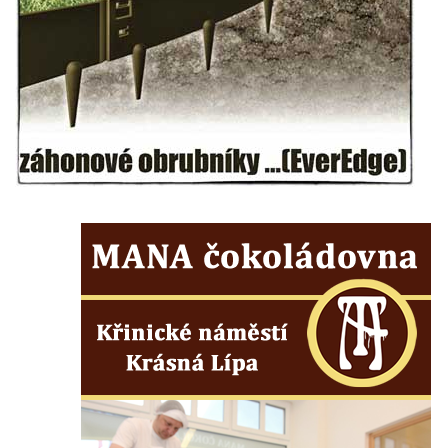
Socha svatého Vincence Ferrerského na
nádvoří kláštera dominikánů v Českých
Budějovicích
Socha svatého Zachariáše na nádvoří
kláštera dominikánů v Českých
Budějovicích
Socha svatého Josefa na nádvoří kláštera
dominikánů v Českých Budějovicích
Socha svaté Anny na nádvoří kláštera
dominikánů v Českých Budějovicích
Socha svatého Dominika na nádvoří
kláštera dominikánů v Českých
Budějovicích
Sousoší Kalvárie před klášterem
dominikánů u Piaristického náměstí v
Českých Budějovicích
Socha svatého Václava u pramene v