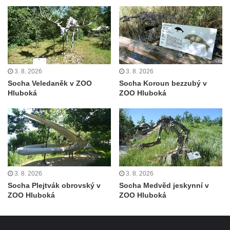
severně od Tokáně
Obrázek svatého Huberta na buku svatého
Huberta
Obrázek svatého Jakuba na skále u cesty
východně od Srbské Kamenice
3. 8. 2026
3. 8. 2026
Busta Jana Amose Komenského na domě
Socha Veledaněk v ZOO
Socha Koroun bezzubý v
Hluboká
ZOO Hluboká
čp. 37 v Račicích
Socha ležícího koně v Sadech
Československé armády v Teplicích
Socha Medvídě v Tierpark Chemnitz
Sochy Ležící žena v Tierpark Chemnitz
Sochy Ptáci v Tierpark Chemnitz
3. 8. 2026
3. 8. 2026
Socha Plejtvák obrovský v
Socha Medvěd jeskynní v
Socha Skupina jeřábů v Tierpark Chemnitz
ZOO Hluboká
ZOO Hluboká
Socha Panter v ZOO Leipzig
Socha Dívka s mušlí v ZOO Leipzig