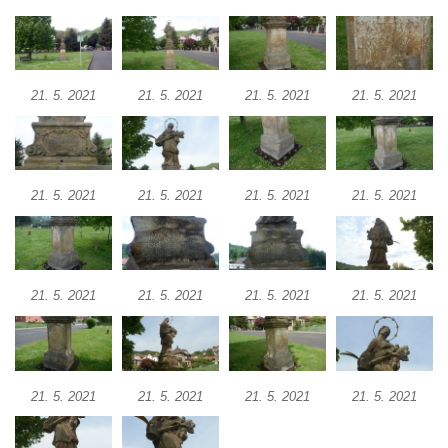
kláštera dominikánů v Českých
Budějovicích
Socha svatého Josefa na nádvoří kláštera
dominikánů v Českých Budějovicích
21. 5. 2021
21. 5. 2021
21. 5. 2021
21. 5. 2021
Socha svaté Anny na nádvoří kláštera
dominikánů v Českých Budějovicích
Socha svatého Dominika na nádvoří
21. 5. 2021
21. 5. 2021
21. 5. 2021
21. 5. 2021
kláštera dominikánů v Českých
Budějovicích
Sousoší Kalvárie před klášterem
dominikánů u Piaristického náměstí v
21. 5. 2021
21. 5. 2021
21. 5. 2021
21. 5. 2021
Českých Budějovicích
Socha svatého Václava u pramene v
Semilech
21. 5. 2021
21. 5. 2021
21. 5. 2021
21. 5. 2021
Pamětní deska Tomáše Garrigue Masaryka
na radnici v Českých Budějovicích