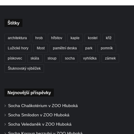
Sfinga I. na Sfingovém rybníku v zámeckém
parku v Duchcově
Socha Minervy na nádvoří zámku v
Štítky
Duchcově
Socha Herkula se saní na nádvoří zámku v
architektura
hrob
hřbitov
kaple
kostel
kříž
Duchcově
Lužické hory
Most
pamětní deska
park
pomník
Socha Herkula se lvem na nádvoří zámku v
pískovec
skála
sloup
socha
vyhlídka
zámek
Duchcově
Šluknovský výběžek
Socha Marse na nádvoří zámku v
Duchcově
Socha svatého Václava u kostela
Nejnovější příspěvky
Zvěstování Panny Marie v Duchcově
Socha svatého Prokopa u kostela
Socha Chalikotérium v ZOO Hluboká
Zvěstování Panny Marie v Duchcově
Socha Smilodon v ZOO Hluboká
Socha Hoch vytahující si trn z paty v Knížecí
Socha Veledaněk v ZOO Hluboká
zahradě v zámeckém parku v Duchcově
Socha Koroun bezzubý v ZOO Hluboká