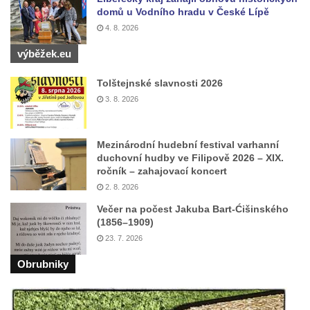
domů u Vodního hradu v České Lípě
východně od Srbské Kamenice
4. 8. 2026
Busta Jana Amose Komenského na domě
výběžek.eu
čp. 37 v Račicích
Socha ležícího koně v Sadech
Tolštejnské slavnosti 2026
Československé armády v Teplicích
3. 8. 2026
Socha Medvídě v Tierpark Chemnitz
Sochy Ležící žena v Tierpark Chemnitz
Mezinárodní hudební festival varhanní
Sochy Ptáci v Tierpark Chemnitz
duchovní hudby ve Filipově 2026 – XIX.
ročník – zahajovací koncert
Socha Skupina jeřábů v Tierpark Chemnitz
2. 8. 2026
Socha Panter v ZOO Leipzig
Večer na počest Jakuba Bart-Ćišinského
Socha Dívka s mušlí v ZOO Leipzig
(1856–1909)
23. 7. 2026
Socha Tygr v ZOO Leipzig
Obrubniky
Socha Atlet v ZOO Leipzig
Socha Marabu v ZOO Leipzig
Busta Karla Maxe Schneidera v ZOO