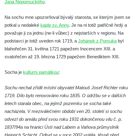
Jana Nepomuckého
.
Socha Vydry si hrají v ZOO Hluboká
Socha Přátelství v ZOO Hluboká
Na sochu mne upozorňoval bývalý starosta, se kterým jsem se
Socha Matka příroda v ZOO Hluboká
potkal u nedaleké
kaple sv. Anny
. Je na ni totiž patřičně hrdý a
Socha Lišky v ZOO Hluboká
považuje ji za jednu (ne-li vůbec) z nejstarších v regionu. Na
podstavci je totiž uveden rok 1719, a
Johánek z Pomuka
byl
Socha Kudlanka v ZOO Hluboká
blahořečen 31. května 1721 papežem Inocencem XIII. a
Socha Vlčice s mládětem v ZOO Hluboká
svatořečen až 19. března 1729 papežem Benediktem XIII.
Socha Rys číhající na srnu v ZOO Hluboká
Socha Orlice v ZOO Hluboká
Socha je
kulturní památkou
:
Socha Tygr v ZOO Hluboká
Sochu nechal zřídit místní obyvatel Matouš Josef Richter roku
Socha Želva v ZOO Hluboká
1719. Dílo bylo renovováno roku 1835. O údržbu se v dalších
Socha Kozorožec horský v ZOO Hluboká
letech starala obec, na jejímž pozemku se socha také
Socha Včela v ZOO Hluboká
nacházela. V meziválečném období ven 20. století si sochu
Socha Housenka v ZOO Hluboká
odvezl do areálu před svou roku 1931 dokončenou vilu č. p.
Socha Nosorožík v ZOO Hluboká
1837/94a na hranici Ústí nad Labem a Vaňova průmyslník
Heinrich Schicht. Odtud se v roce 2002 vrátila, těsně před
Socha Rosomák v ZOO Hluboká