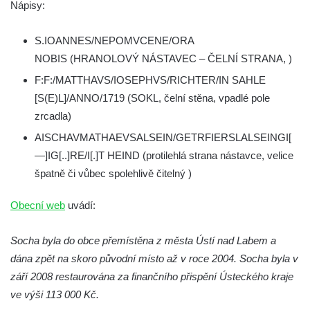
Českých Budějovicích
Nápisy:
Památník Otokara Mokrého v parku Na
S.IOANNES/NEPOMVCENE/ORA
Sadech v Českých Budějovicích
NOBIS (HRANOLOVÝ NÁSTAVEC – ČELNÍ STRANA, )
Poslední dochovaný tramvajový sloup na
F:F:/MATTHAVS/IOSEPHVS/RICHTER/IN SAHLE
Pražské třídě v Českých Budějovicích
[S(E)L]/ANNO/1719 (SOKL, čelní stěna, vpadlé pole
Socha Civilizovaní na Husově třídě v
zrcadla)
Českých Budějovicích
AISCHAVMATHAEVSALSEIN/GETRFIERSLALSEINGI[
Socha svatého Jana Nepomuckého Na
—]IG[..]RE/I[.]T HEIND (protilehlá strana nástavce, velice
Sadech u Mlýnské stoky v Českých
špatně či vůbec spolehlivě čitelný )
Budějovicích
Sochy brouků u Mlýnské stoky v Českých
Obecní web
uvádí:
Budějovicích
Socha svatého Vincence Ferrerského na
Socha byla do obce přemístěna z města Ústí nad Labem a
nádvoří kláštera dominikánů v Českých
dána zpět na skoro původní místo až v roce 2004. Socha byla v
Budějovicích
září 2008 restaurována za finančního přispění Ústeckého kraje
ve výši 113 000 Kč.
Socha svatého Zachariáše na nádvoří