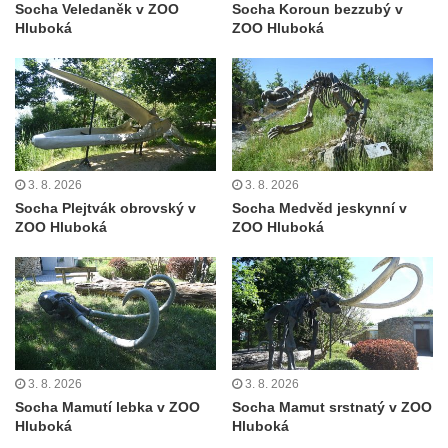
Socha Veledaněk v ZOO
Socha Koroun bezzubý v
Sousoší dětí u obecního úřadu v Janově
Hluboká
ZOO Hluboká
Socha Andromedé u pavilonu Reinerovy
fresky v Duchcově
Socha Amfitrité u pavilonu Reinerovy fresky
v Duchcově
Socha Flóry u pavilonu Reinerovy fresky v
3. 8. 2026
3. 8. 2026
Duchcově
Socha Plejtvák obrovský v
Socha Medvěd jeskynní v
Socha Afrodité u pavilonu Reinerovy fresky
ZOO Hluboká
ZOO Hluboká
v Duchcově
Pamětní kámen rybníka Barbory v
Duchcově
Delfín na Sfingovém rybníku v zámeckém
parku v Duchcově
3. 8. 2026
3. 8. 2026
Sfinga II. na Sfingovém rybníku v
Socha Mamutí lebka v ZOO
Socha Mamut srstnatý v ZOO
zámeckém parku v Duchcově
Hluboká
Hluboká