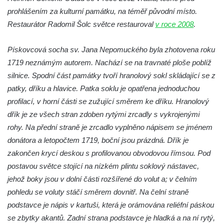
prohlášením za kulturní památku, na téměř původní místo.
Socha Beruška v ZOO Hluboká
Restaurátor Radomil Šolc světce restauroval
v roce 2008
.
Socha Vážka v ZOO Hluboká
Socha Volavka v ZOO Hluboká
Pískovcová socha sv. Jana Nepomuckého byla zhotovena roku
Flamingo trůn v ZOO Hluboká
1719 neznámým autorem. Nachází se na travnaté ploše poblíž
silnice. Spodní část památky tvoří hranolový sokl skládající se z
Lavička Kůň Převalského v ZOO Hluboká
patky, dříku a hlavice. Patka soklu je opatřena jednoduchou
Lysá nad Labem, barokní město Šporkovo
profilací, v horní části se zužující směrem ke dříku. Hranolový
Socha Opičákovník v ZOO Hluboká
dřík je ze všech stran zdoben rytými zrcadly s vykrojenými
Socha Roháč v ZOO Hluboká
rohy. Na přední straně je zrcadlo vyplněno nápisem se jménem
Socha Mystik v ZOO Hluboká
donátora a letopočtem 1719, boční jsou prázdná. Dřík je
zakončen krycí deskou s profilovanou obvodovou římsou. Pod
Reliéf Rodina a práce na budově záložny
postavou světce stojící na nízkém plintu soklový nástavec,
čp. 69/1 v Českých Budějovicích
jehož boky jsou v dolní části rozšířené do volut a; v čelním
Socha Jana Valeria Jirsíka u Černé věže v
pohledu se voluty stáčí směrem dovnitř. Na čelní straně
Českých Budějovicích
podstavce je nápis v kartuši, která je orámována reliéfní páskou
Socha Krista klesajícího pod křížem u
se zbytky akantů. Zadní strana podstavce je hladká a na ní rytý,
kostela svatého Mikuláše v Českých