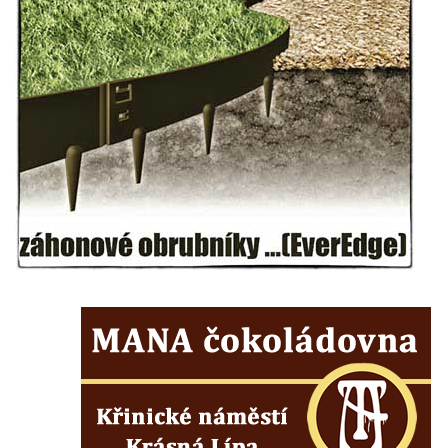
Leipzig
Socha Iásón v ZOO Leipzig
Socha Mladý slon v ZOO Leipzig
Socha Býk v ZOO Dresden
Socha Uprchlý otrok bojuje s divokým psem
v ZOO Dresden
Socha krokodýla v ZOO Dresden
Socha slona v ZOO Dresden
Socha Faun s medvíďaty v ZOO Dresden
Socha divokého prasete před vstupem do
ZOO Dresden
Socha světce severně od Lužce nad
Vltavou
Pamětní kámen revitalizace Vltavy Vraňany
– Hořín u Lužce nad Vltavou