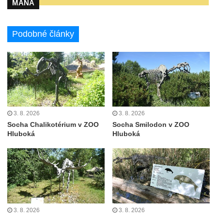
MANA
Socha svatého Floriána na domě čp. 3 v
Oparnu
Socha svaté Anny u domu čp. 3 v Oparnu
Podobné články
Lavička Václava Havla v Pardubicích
Lavička Václava Havla v Novém Boru
Lavička Václava Havla v Krásné Lípě
Upoutávka JduHřebenovkou u parkoviště
na Mezní Louce
3. 8. 2026
3. 8. 2026
Kamenný obelisk na vyhlídce u Pravčické
Socha Chalikotérium v ZOO
Socha Smilodon v ZOO
brány
Hluboká
Hluboká
Sousoší svatého Václava, svatého Floriána
a svatého Jana Nepomuckého východně
od Mezné
Socha vodníka na trase naučné stezky v
Srbské Kamenici
3. 8. 2026
3. 8. 2026
Podstavec v zámecké zahradě v Duchcově