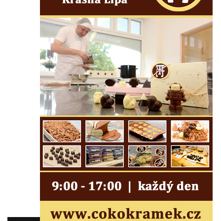
Strom svobody a památník 100 let republiky
a 30. výročí listopadu 1989 v Hrobčicích
Boží muka v parku před domem čp. 17 v
Hrobčicích
Sochy „Klaun a dívenka“ v parku v centru
Hrobčic
Socha svatého Antonína poustevníka v
Mirošovicích
Socha vodníka u požární nádrže v
Mirošovicích
Socha býka před areálem firmy 2JCP v
Račicích
Povodňový sloup II. v Dobříni
Povodňový sloup I. v Dobříni
Pamětní kámen vodního díla Josefův Důl