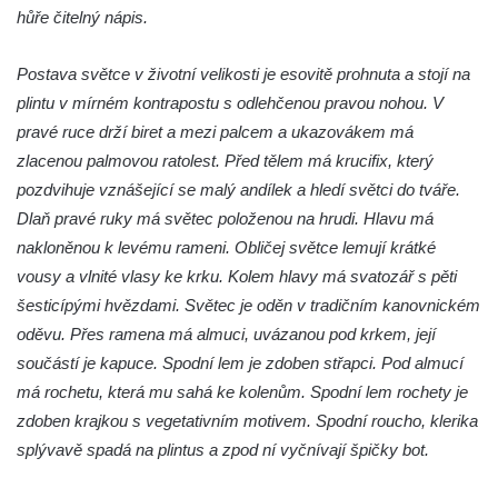
hůře čitelný nápis.
Budějovicích
Socha svatého Jana Nepomuckého u
Postava světce v životní velikosti je esovitě prohnuta a stojí na
kostela svaté Rodiny v Českých
plintu v mírném kontrapostu s odlehčenou pravou nohou. V
Budějovicích
pravé ruce drží biret a mezi palcem a ukazovákem má
Socha S tebou v parku na Senovážném
zlacenou palmovou ratolest. Před tělem má krucifix, který
náměstí v Českých Budějovicích
pozdvihuje vznášející se malý andílek a hledí světci do tváře.
Dlaň pravé ruky má světec položenou na hrudi. Hlavu má
Socha Tornádo v parku na Senovážném
nakloněnou k levému rameni. Obličej světce lemují krátké
náměstí v Českých Budějovicích
vousy a vlnité vlasy ke krku. Kolem hlavy má svatozář s pěti
Sousoší Humanoidi na Lannově třídě v
šesticípými hvězdami. Světec je oděn v tradičním kanovnickém
Českých Budějovicích
oděvu. Přes ramena má almuci, uvázanou pod krkem, její
Pomník Vojtěcha Adalberta Lanny v parku
součástí je kapuce. Spodní lem je zdoben střapci. Pod almucí
Na Sadech v Českých Budějovicích
má rochetu, která mu sahá ke kolenům. Spodní lem rochety je
Pomník Přemysla Otakara II. v parku Na
zdoben krajkou s vegetativním motivem. Spodní roucho, klerika
Sadech v Českých Budějovicích
splývavě spadá na plintus a zpod ní vyčnívají špičky bot.
Socha Mateřství v parku Na Sadech v