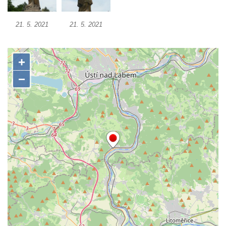
Pamětní deska na biskupské rezidenci v
Českých Budějovicích
21. 5. 2021
21. 5. 2021
Pamětní deska Josefa Hloucha na
biskupské rezidenci v Českých
Budějovicích
Socha žáby u rybníčku na Náměstí v
Kamenném Újezdě
Pamětní kámen družebních obcí Kamenný
Újezd a Krauchthal v parku na Náměstí v
Kamenném Újezdě
Socha na náměstí J. V. Kamarýta ve
Velešíně
Pomník J. V. Kamarýta v Krumlovské ulici ve
Velešíně
Pamětní deska arcibiskupa Micara ve
vstupu do poutního místa Římov