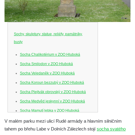
Sochy, skulptury, statue, reliéfy, památníky,
busty
Socha Chalikotérium v ZOO Hluboká
Socha Smilodon v ZOO Hluboká
Socha Veledaněk v ZOO Hluboká
Socha Koroun bezzubý v ZOO Hluboká
Socha Plejtvák obrovský v ZOO Hluboká
Socha Medvěd jeskynní v ZOO Hluboká
Socha Mamutí lebka v ZOO Hluboká
Socha Mamut srstnatý v ZOO Hluboká
V malém parku mezi ulicí Rudé armády a hlavním silničním
tahem po břehu Labe v Dolních Zálezlech stojí
socha svatého
Socha Orel v ZOO Hluboká