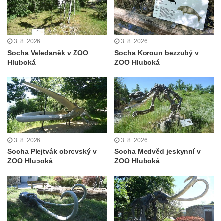
Busta Jana Amose Komenského na domě
čp. 37 v Račicích
Socha ležícího koně v Sadech
3. 8. 2026
3. 8. 2026
Československé armády v Teplicích
Socha Veledaněk v ZOO
Socha Koroun bezzubý v
Hluboká
ZOO Hluboká
Socha Medvídě v Tierpark Chemnitz
Sochy Ležící žena v Tierpark Chemnitz
Sochy Ptáci v Tierpark Chemnitz
Socha Skupina jeřábů v Tierpark Chemnitz
Socha Panter v ZOO Leipzig
3. 8. 2026
3. 8. 2026
Socha Dívka s mušlí v ZOO Leipzig
Socha Plejtvák obrovský v
Socha Medvěd jeskynní v
Socha Tygr v ZOO Leipzig
ZOO Hluboká
ZOO Hluboká
Socha Atlet v ZOO Leipzig
Socha Marabu v ZOO Leipzig
Busta Karla Maxe Schneidera v ZOO
Leipzig