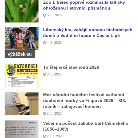
Zoo Liberec poprvé rozmnožila kriticky
Sadech v Českých Budějovicích
ohroženou listovnici přízračnou
5. 8. 2026
Poslední dochovaný tramvajový sloup na
Pražské třídě v Českých Budějovicích
Liberecký kraj zahájil obnovu historických
Socha Civilizovaní na Husově třídě v
domů u Vodního hradu v České Lípě
Českých Budějovicích
4. 8. 2026
Socha svatého Jana Nepomuckého Na
výběžek.eu
Sadech u Mlýnské stoky v Českých
Tolštejnské slavnosti 2026
Budějovicích
3. 8. 2026
Sochy brouků u Mlýnské stoky v Českých
Budějovicích
Mezinárodní hudební festival varhanní
Socha svatého Vincence Ferrerského na
duchovní hudby ve Filipově 2026 – XIX.
nádvoří kláštera dominikánů v Českých
ročník – zahajovací koncert
Budějovicích
2. 8. 2026
Socha svatého Zachariáše na nádvoří
Večer na počest Jakuba Bart-Ćišinského
kláštera dominikánů v Českých
(1856–1909)
23. 7. 2026
Budějovicích