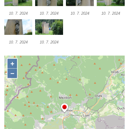
Socha Vážka v ZOO Hluboká
10. 7. 2024
10. 7. 2024
10. 7. 2024
10. 7. 2024
Socha Volavka v ZOO Hluboká
Flamingo trůn v ZOO Hluboká
Lavička Kůň Převalského v ZOO Hluboká
10. 7. 2024
10. 7. 2024
Lysá nad Labem, barokní město Šporkovo
Socha Opičákovník v ZOO Hluboká
Socha Roháč v ZOO Hluboká
Socha Mystik v ZOO Hluboká
Reliéf Rodina a práce na budově záložny
čp. 69/1 v Českých Budějovicích
Socha Jana Valeria Jirsíka u Černé věže v
Českých Budějovicích
Socha Krista klesajícího pod křížem u
kostela svatého Mikuláše v Českých
Budějovicích