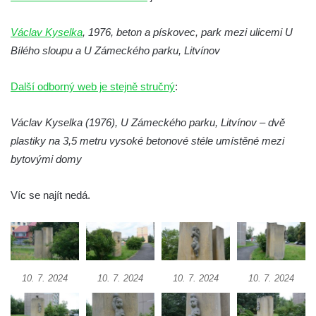
Socha Přátelství v ZOO Hluboká
Socha Matka příroda v ZOO Hluboká
Václav Kyselka
, 1976, beton a pískovec, park mezi ulicemi U
Socha Lišky v ZOO Hluboká
Bílého sloupu a U Zámeckého parku, Litvínov
Socha Kudlanka v ZOO Hluboká
Další odborný web je stejně stručný
:
Socha Vlčice s mládětem v ZOO Hluboká
Socha Rys číhající na srnu v ZOO Hluboká
Václav Kyselka (1976), U Zámeckého parku, Litvínov – dvě
Socha Orlice v ZOO Hluboká
plastiky na 3,5 metru vysoké betonové stéle umístěné mezi
bytovými domy
Socha Tygr v ZOO Hluboká
Socha Želva v ZOO Hluboká
Víc se najít nedá.
Socha Kozorožec horský v ZOO Hluboká
Socha Včela v ZOO Hluboká
Socha Housenka v ZOO Hluboká
Socha Nosorožík v ZOO Hluboká
10. 7. 2024
10. 7. 2024
10. 7. 2024
10. 7. 2024
Socha Rosomák v ZOO Hluboká
Socha Beruška v ZOO Hluboká