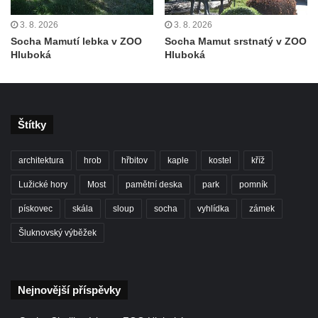
Socha Iásón v ZOO Leipzig
3. 8. 2026
3. 8. 2026
Socha Mladý slon v ZOO Leipzig
Socha Mamutí lebka v ZOO
Socha Mamut srstnatý v ZOO
Hluboká
Hluboká
Socha Býk v ZOO Dresden
Socha Uprchlý otrok bojuje s divokým psem
v ZOO Dresden
Socha krokodýla v ZOO Dresden
Štítky
Socha slona v ZOO Dresden
architektura
hrob
hřbitov
kaple
kostel
kříž
Socha Faun s medvíďaty v ZOO Dresden
Socha divokého prasete před vstupem do
Lužické hory
Most
pamětní deska
park
pomník
ZOO Dresden
pískovec
skála
sloup
socha
vyhlídka
zámek
Socha světce severně od Lužce nad
Šluknovský výběžek
Vltavou
Pamětní kámen revitalizace Vltavy Vraňany
– Hořín u Lužce nad Vltavou
Nejnovější příspěvky
Strom svobody a památník 100 let republiky