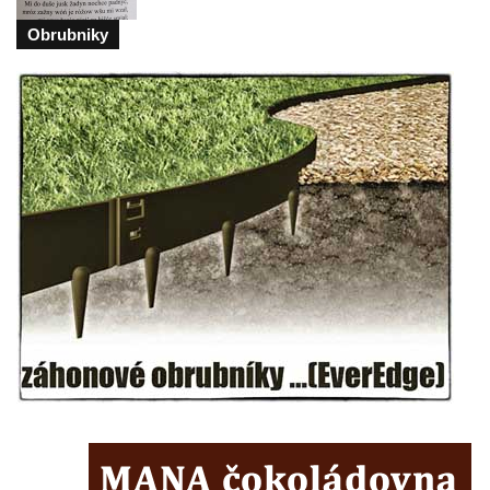
Socha svatého Josefa na nádvoří kláštera
Obrubniky
dominikánů v Českých Budějovicích
Socha svaté Anny na nádvoří kláštera
dominikánů v Českých Budějovicích
Socha svatého Dominika na nádvoří
kláštera dominikánů v Českých
Budějovicích
Sousoší Kalvárie před klášterem
dominikánů u Piaristického náměstí v
Českých Budějovicích
Socha svatého Václava u pramene v
Semilech
Pamětní deska Tomáše Garrigue Masaryka
na radnici v Českých Budějovicích
Pamětní deska na biskupské rezidenci v
Českých Budějovicích