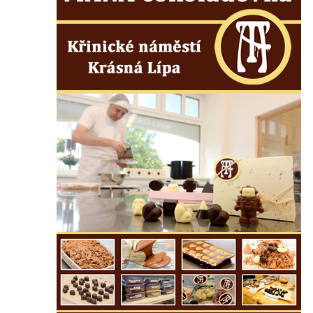
Pamětní deska Josefa Hloucha na
biskupské rezidenci v Českých
Budějovicích
Socha žáby u rybníčku na Náměstí v
Kamenném Újezdě
Pamětní kámen družebních obcí Kamenný
Újezd a Krauchthal v parku na Náměstí v
Kamenném Újezdě
Socha na náměstí J. V. Kamarýta ve
Velešíně
Pomník J. V. Kamarýta v Krumlovské ulici ve
Velešíně
Pamětní deska arcibiskupa Micara ve
vstupu do poutního místa Římov
Plastika Koule v Gutenbergově ulici v