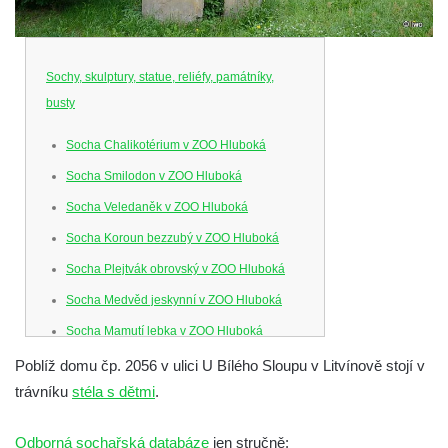
Sochy, skulptury, statue, reliéfy, památníky,
busty
Socha Chalikotérium v ZOO Hluboká
Socha Smilodon v ZOO Hluboká
Socha Veledaněk v ZOO Hluboká
Socha Koroun bezzubý v ZOO Hluboká
Socha Plejtvák obrovský v ZOO Hluboká
Socha Medvěd jeskynní v ZOO Hluboká
Socha Mamutí lebka v ZOO Hluboká
Socha Mamut srstnatý v ZOO Hluboká
Poblíž domu čp. 2056 v ulici U Bílého Sloupu v Litvínově stojí v
trávníku
stéla s dětmi
.
Socha Orel v ZOO Hluboká
Socha Vydry si hrají v ZOO Hluboká
Odborná sochařská databáze
jen stručně: