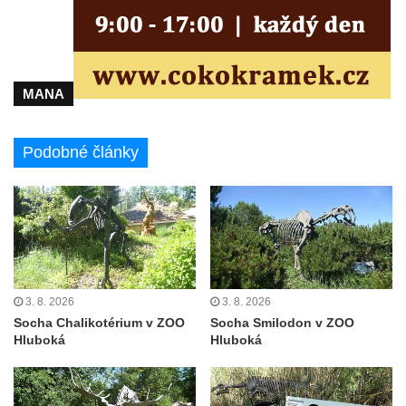
Liberci
Pamětní deska Vojtěcha Kocmicha na
domě čp. 37 v ulici Betlém v Římově
Pomník na paměť zrušení roboty v Plavu
MANA
Socha vodníka v Plavu
Socha svatého Jana Nepomuckého v
Podobné články
Třebušíně
Pamětní deska Johanna Nepomuka
Fischera na domě čp. 5/16 na třídě 9.
května v Rumburku
Pamětní deska Johanna Neumanna
severně od Tokáně
3. 8. 2026
3. 8. 2026
Obrázek svatého Huberta na buku svatého
Socha Chalikotérium v ZOO
Socha Smilodon v ZOO
Hluboká
Hluboká
Huberta
Obrázek svatého Jakuba na skále u cesty
východně od Srbské Kamenice