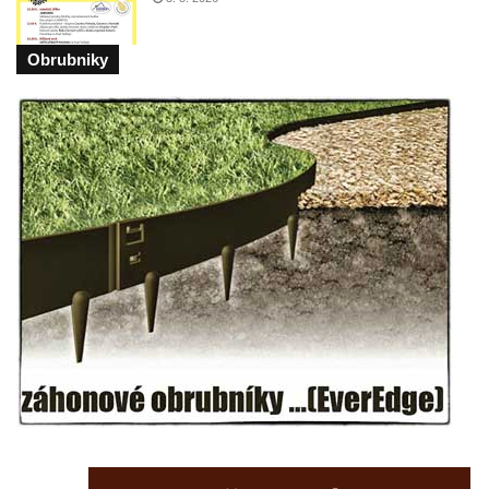
Sousoší Humanoidi na Lannově třídě v
Českých Budějovicích
Obrubniky
Pomník Vojtěcha Adalberta Lanny v parku
Na Sadech v Českých Budějovicích
Pomník Přemysla Otakara II. v parku Na
Sadech v Českých Budějovicích
Socha Mateřství v parku Na Sadech v
Českých Budějovicích
Památník Otokara Mokrého v parku Na
Sadech v Českých Budějovicích
Poslední dochovaný tramvajový sloup na
Pražské třídě v Českých Budějovicích
Socha Civilizovaní na Husově třídě v
Českých Budějovicích
Socha svatého Jana Nepomuckého Na
Sadech u Mlýnské stoky v Českých