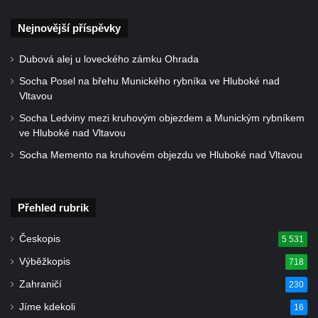
Socha Skupina jeřábů v Tierpark Chemnitz
Nejnovější příspěvky
Socha Panter v ZOO Leipzig
Socha Dívka s mušlí v ZOO Leipzig
Dubová alej u loveckého zámku Ohrada
Socha Tygr v ZOO Leipzig
Socha Posel na břehu Munického rybníka ve Hluboké nad
Socha Atlet v ZOO Leipzig
Vltavou
Socha Marabu v ZOO Leipzig
Socha Ledviny mezi kruhovým objezdem a Munickým rybníkem
ve Hluboké nad Vltavou
Busta Karla Maxe Schneidera v ZOO
Socha Memento na kruhovém objezdu ve Hluboké nad Vltavou
Leipzig
Socha Iásón v ZOO Leipzig
Socha Mladý slon v ZOO Leipzig
Přehled rubrik
Socha Býk v ZOO Dresden
Českopis
5 531
Socha Uprchlý otrok bojuje s divokým psem
Výběžkopis
718
v ZOO Dresden
Zahraničí
230
Socha krokodýla v ZOO Dresden
Jíme kdekoli
Socha slona v ZOO Dresden
16