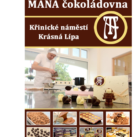
Budějovicích
Sochy brouků u Mlýnské stoky v Českých
Budějovicích
Socha svatého Vincence Ferrerského na
nádvoří kláštera dominikánů v Českých
Budějovicích
Socha svatého Zachariáše na nádvoří
kláštera dominikánů v Českých
Budějovicích
Socha svatého Josefa na nádvoří kláštera
dominikánů v Českých Budějovicích
Socha svaté Anny na nádvoří kláštera
dominikánů v Českých Budějovicích
Socha svatého Dominika na nádvoří
kláštera dominikánů v Českých
Budějovicích