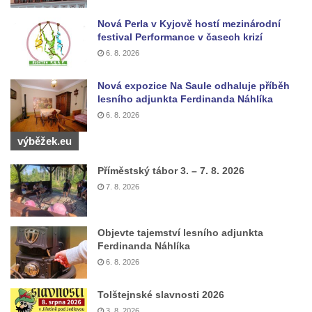
Socha Mystik v ZOO Hluboká
Nová Perla v Kyjově hostí mezinárodní
festival Performance v časech krizí
Reliéf Rodina a práce na budově záložny
6. 8. 2026
čp. 69/1 v Českých Budějovicích
Socha Jana Valeria Jirsíka u Černé věže v
Nová expozice Na Saule odhaluje příběh
lesního adjunkta Ferdinanda Náhlíka
Českých Budějovicích
6. 8. 2026
Socha Krista klesajícího pod křížem u
kostela svatého Mikuláše v Českých
výběžek.eu
Budějovicích
Příměstský tábor 3. – 7. 8. 2026
Socha svatého Jana Nepomuckého u
7. 8. 2026
kostela svaté Rodiny v Českých
Budějovicích
Objevte tajemství lesního adjunkta
Socha S tebou v parku na Senovážném
Ferdinanda Náhlíka
náměstí v Českých Budějovicích
6. 8. 2026
Socha Tornádo v parku na Senovážném
náměstí v Českých Budějovicích
Tolštejnské slavnosti 2026
3. 8. 2026