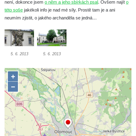
není, dokonce jsem
o něm a jeho sbírkách psal
. Ovšem najít
o
Socha Koroun bezzubý v ZOO Hluboká
této soše
jakékoli info je nad mé síly. Prostě tam je a ani
Socha Plejtvák obrovský v ZOO Hluboká
neumím zjistit, o jakého archanděla se jedná…
Socha Medvěd jeskynní v ZOO Hluboká
Socha Mamutí lebka v ZOO Hluboká
Socha Mamut srstnatý v ZOO Hluboká
5. 6. 2013
5. 6. 2013
Socha Orel v ZOO Hluboká
Socha Vydry si hrají v ZOO Hluboká
Socha Přátelství v ZOO Hluboká
Socha Matka příroda v ZOO Hluboká
Socha Lišky v ZOO Hluboká
Socha Kudlanka v ZOO Hluboká
Socha Vlčice s mládětem v ZOO Hluboká
Socha Rys číhající na srnu v ZOO Hluboká
Socha Orlice v ZOO Hluboká