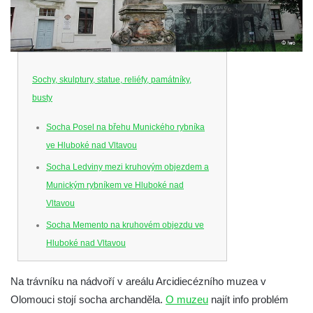
Sochy, skulptury, statue, reliéfy, památníky,
busty
Socha Posel na břehu Munického rybníka
ve Hluboké nad Vltavou
Socha Ledviny mezi kruhovým objezdem a
Munickým rybníkem ve Hluboké nad
Vltavou
Socha Memento na kruhovém objezdu ve
Hluboké nad Vltavou
Socha Chalikotérium v ZOO Hluboká
Na trávníku na nádvoří v areálu Arcidiecézního muzea v
Socha Smilodon v ZOO Hluboká
Olomouci stojí socha archanděla.
O muzeu
najít info problém
Socha Veledaněk v ZOO Hluboká