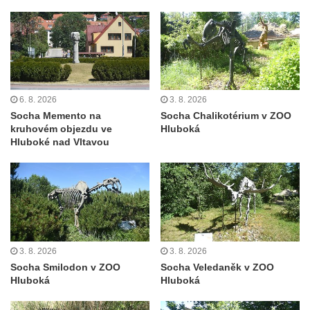
Kamenném Újezdě
Socha na náměstí J. V. Kamarýta ve
Velešíně
Pomník J. V. Kamarýta v Krumlovské ulici ve
Velešíně
6. 8. 2026
3. 8. 2026
Pamětní deska arcibiskupa Micara ve
Socha Memento na
Socha Chalikotérium v ZOO
vstupu do poutního místa Římov
kruhovém objezdu ve
Hluboká
Hluboké nad Vltavou
Plastika Koule v Gutenbergově ulici v
Liberci
Pamětní deska Vojtěcha Kocmicha na
domě čp. 37 v ulici Betlém v Římově
Pomník na paměť zrušení roboty v Plavu
Socha vodníka v Plavu
3. 8. 2026
3. 8. 2026
Socha Smilodon v ZOO
Socha Veledaněk v ZOO
Socha svatého Jana Nepomuckého v
Hluboká
Hluboká
Třebušíně
Pamětní deska Johanna Nepomuka